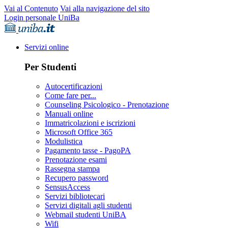
Vai al Contenuto
Vai alla navigazione del sito
Login personale UniBa
Servizi online
Per Studenti
Autocertificazioni
Come fare per...
Counseling Psicologico - Prenotazione
Manuali online
Immatricolazioni e iscrizioni
Microsoft Office 365
Modulistica
Pagamento tasse - PagoPA
Prenotazione esami
Rassegna stampa
Recupero password
SensusAccess
Servizi bibliotecari
Servizi digitali agli studenti
Webmail studenti UniBA
Wifi