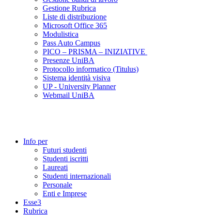
Gestione Rubrica
Liste di distribuzione
Microsoft Office 365
Modulistica
Pass Auto Campus
PICO – PRISMA – INIZIATIVE
Presenze UniBA
Protocollo informatico (Titulus)
Sistema identità visiva
UP - University Planner
Webmail UniBA
Info per
Futuri studenti
Studenti iscritti
Laureati
Studenti internazionali
Personale
Enti e Imprese
Esse3
Rubrica