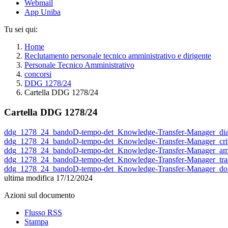
Webmail
App Uniba
Tu sei qui:
Home
Reclutamento personale tecnico amministrativo e dirigente
Personale Tecnico Amministrativo
concorsi
DDG 1278/24
Cartella DDG 1278/24
Cartella DDG 1278/24
ddg_1278_24_bandoD-tempo-det_Knowledge-Transfer-Manager_diari
ddg_1278_24_bandoD-tempo-det_Knowledge-Transfer-Manager_criteri
ddg_1278_24_bandoD-tempo-det_Knowledge-Transfer-Manager_amm
ddg_1278_24_bandoD-tempo-det_Knowledge-Transfer-Manager_tracc
ddg_1278_24_bandoD-tempo-det_Knowledge-Transfer-Manager_dom
ultima modifica
17/12/2024
Azioni sul documento
Flusso RSS
Stampa