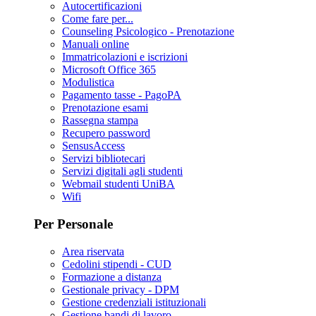
Autocertificazioni
Come fare per...
Counseling Psicologico - Prenotazione
Manuali online
Immatricolazioni e iscrizioni
Microsoft Office 365
Modulistica
Pagamento tasse - PagoPA
Prenotazione esami
Rassegna stampa
Recupero password
SensusAccess
Servizi bibliotecari
Servizi digitali agli studenti
Webmail studenti UniBA
Wifi
Per Personale
Area riservata
Cedolini stipendi - CUD
Formazione a distanza
Gestionale privacy - DPM
Gestione credenziali istituzionali
Gestione bandi di lavoro