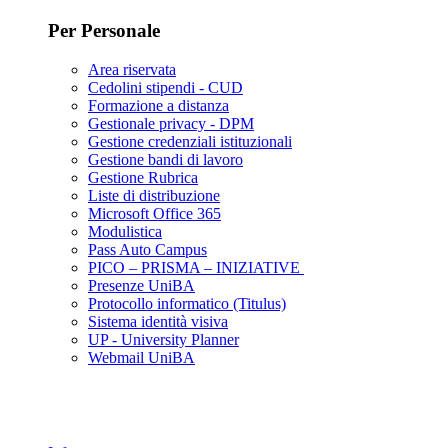
Per Personale
Area riservata
Cedolini stipendi - CUD
Formazione a distanza
Gestionale privacy - DPM
Gestione credenziali istituzionali
Gestione bandi di lavoro
Gestione Rubrica
Liste di distribuzione
Microsoft Office 365
Modulistica
Pass Auto Campus
PICO – PRISMA – INIZIATIVE
Presenze UniBA
Protocollo informatico (Titulus)
Sistema identità visiva
UP - University Planner
Webmail UniBA