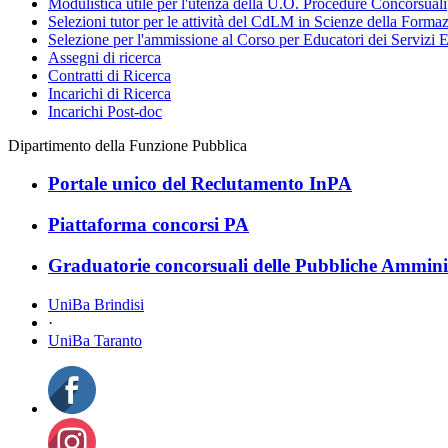
Modulistica utile per l'utenza della U.O. Procedure Concorsuali
Selezioni tutor per le attività del CdLM in Scienze della Forma
Selezione per l'ammissione al Corso per Educatori dei Servizi E
Assegni di ricerca
Contratti di Ricerca
Incarichi di Ricerca
Incarichi Post-doc
Dipartimento della Funzione Pubblica
Portale unico del Reclutamento InPA
Piattaforma concorsi PA
Graduatorie concorsuali delle Pubbliche Ammini
UniBa Brindisi
·
UniBa Taranto