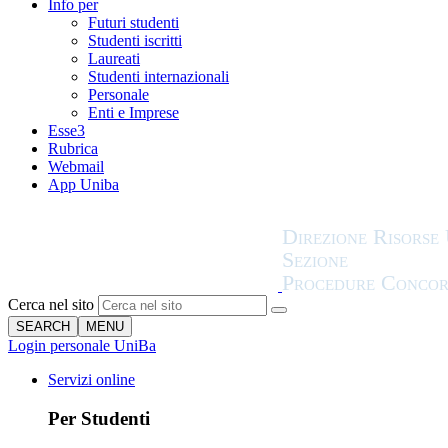
Info per
Futuri studenti
Studenti iscritti
Laureati
Studenti internazionali
Personale
Enti e Imprese
Esse3
Rubrica
Webmail
App Uniba
Cerca nel sito
SEARCH
MENU
Login personale UniBa
Servizi online
Per Studenti