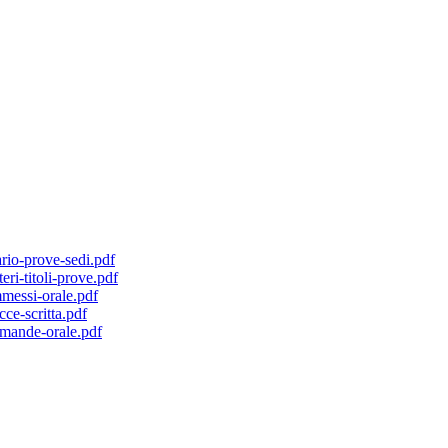
o-prove-sedi.pdf
-titoli-prove.pdf
essi-orale.pdf
e-scritta.pdf
ande-orale.pdf