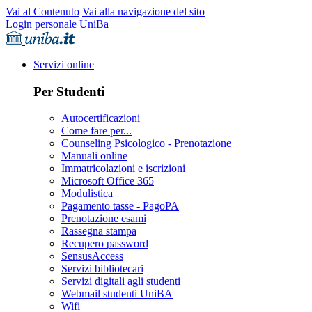
Vai al Contenuto
Vai alla navigazione del sito
Login personale UniBa
Servizi online
Per Studenti
Autocertificazioni
Come fare per...
Counseling Psicologico - Prenotazione
Manuali online
Immatricolazioni e iscrizioni
Microsoft Office 365
Modulistica
Pagamento tasse - PagoPA
Prenotazione esami
Rassegna stampa
Recupero password
SensusAccess
Servizi bibliotecari
Servizi digitali agli studenti
Webmail studenti UniBA
Wifi