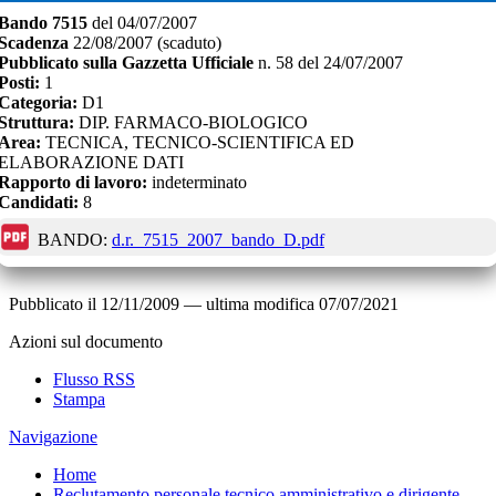
Bando
7515
del
04/07/2007
Scadenza
22/08/2007
(scaduto)
Pubblicato sulla Gazzetta Ufficiale
n.
58
del
24/07/2007
Posti:
1
Categoria:
D1
Struttura:
DIP. FARMACO-BIOLOGICO
Area:
TECNICA, TECNICO-SCIENTIFICA ED
ELABORAZIONE DATI
Rapporto di lavoro:
indeterminato
Candidati:
8
BANDO:
d.r._7515_2007_bando_D.pdf
Pubblicato il
12/11/2009
—
ultima modifica
07/07/2021
Azioni sul documento
Flusso RSS
Stampa
Navigazione
Home
Reclutamento personale tecnico amministrativo e dirigente