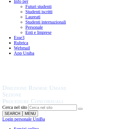
Info per
Futuri studenti
Studenti iscritti
Laureati
Studenti internazionali
Personale
Enti e Imprese
Esse3
Rubrica
Webmail
App Uniba
Cerca nel sito
SEARCH
MENU
Login personale UniBa
Servizi online