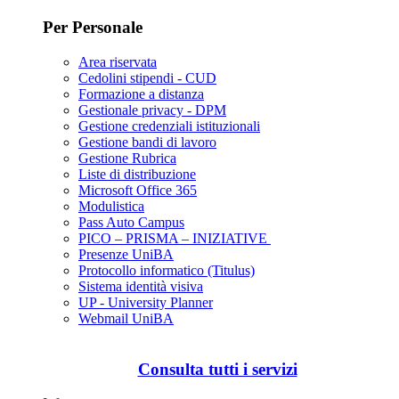
Per Personale
Area riservata
Cedolini stipendi - CUD
Formazione a distanza
Gestionale privacy - DPM
Gestione credenziali istituzionali
Gestione bandi di lavoro
Gestione Rubrica
Liste di distribuzione
Microsoft Office 365
Modulistica
Pass Auto Campus
PICO – PRISMA – INIZIATIVE
Presenze UniBA
Protocollo informatico (Titulus)
Sistema identità visiva
UP - University Planner
Webmail UniBA
Consulta tutti i servizi