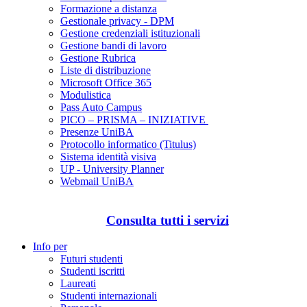
Formazione a distanza
Gestionale privacy - DPM
Gestione credenziali istituzionali
Gestione bandi di lavoro
Gestione Rubrica
Liste di distribuzione
Microsoft Office 365
Modulistica
Pass Auto Campus
PICO – PRISMA – INIZIATIVE
Presenze UniBA
Protocollo informatico (Titulus)
Sistema identità visiva
UP - University Planner
Webmail UniBA
Consulta tutti i servizi
Info per
Futuri studenti
Studenti iscritti
Laureati
Studenti internazionali