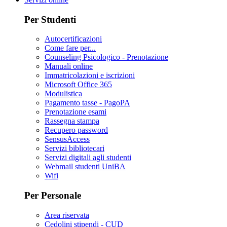
Per Studenti
Autocertificazioni
Come fare per...
Counseling Psicologico - Prenotazione
Manuali online
Immatricolazioni e iscrizioni
Microsoft Office 365
Modulistica
Pagamento tasse - PagoPA
Prenotazione esami
Rassegna stampa
Recupero password
SensusAccess
Servizi bibliotecari
Servizi digitali agli studenti
Webmail studenti UniBA
Wifi
Per Personale
Area riservata
Cedolini stipendi - CUD