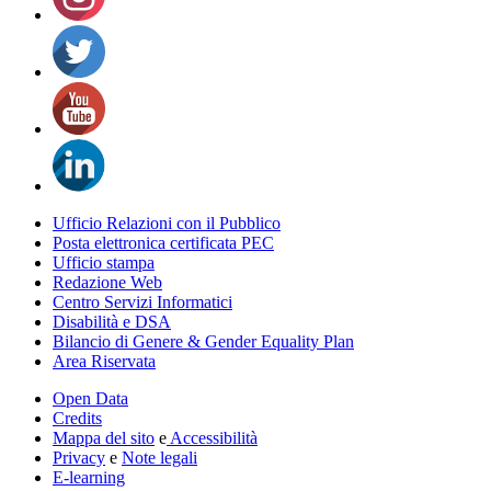
Ufficio Relazioni con il Pubblico
Posta elettronica certificata PEC
Ufficio stampa
Redazione Web
Centro Servizi Informatici
Disabilità e DSA
Bilancio di Genere & Gender Equality Plan
Area Riservata
Open Data
Credits
Mappa del sito
e
Accessibilità
Privacy
e
Note legali
E-learning