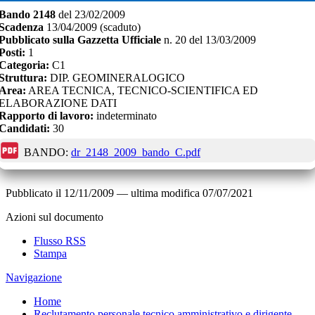
Bando
2148
del
23/02/2009
Scadenza
13/04/2009
(scaduto)
Pubblicato sulla Gazzetta Ufficiale
n.
20
del
13/03/2009
Posti:
1
Categoria:
C1
Struttura:
DIP. GEOMINERALOGICO
Area:
AREA TECNICA, TECNICO-SCIENTIFICA ED
ELABORAZIONE DATI
Rapporto di lavoro:
indeterminato
Candidati:
30
BANDO:
dr_2148_2009_bando_C.pdf
Pubblicato il
12/11/2009
—
ultima modifica
07/07/2021
Azioni sul documento
Flusso RSS
Stampa
Navigazione
Home
Reclutamento personale tecnico amministrativo e dirigente