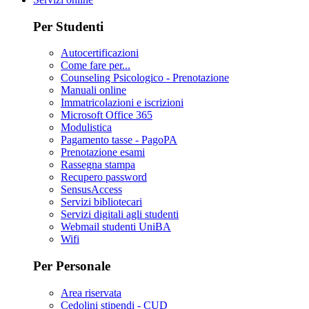
Per Studenti
Autocertificazioni
Come fare per...
Counseling Psicologico - Prenotazione
Manuali online
Immatricolazioni e iscrizioni
Microsoft Office 365
Modulistica
Pagamento tasse - PagoPA
Prenotazione esami
Rassegna stampa
Recupero password
SensusAccess
Servizi bibliotecari
Servizi digitali agli studenti
Webmail studenti UniBA
Wifi
Per Personale
Area riservata
Cedolini stipendi - CUD