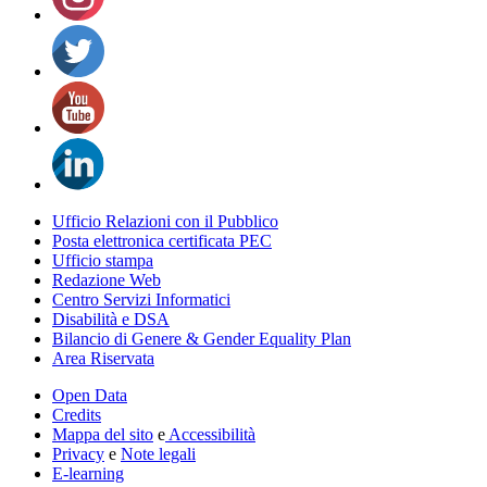
Ufficio Relazioni con il Pubblico
Posta elettronica certificata PEC
Ufficio stampa
Redazione Web
Centro Servizi Informatici
Disabilità e DSA
Bilancio di Genere & Gender Equality Plan
Area Riservata
Open Data
Credits
Mappa del sito
e
Accessibilità
Privacy
e
Note legali
E-learning