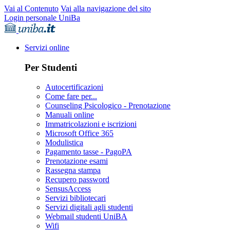
Vai al Contenuto
Vai alla navigazione del sito
Login personale UniBa
Servizi online
Per Studenti
Autocertificazioni
Come fare per...
Counseling Psicologico - Prenotazione
Manuali online
Immatricolazioni e iscrizioni
Microsoft Office 365
Modulistica
Pagamento tasse - PagoPA
Prenotazione esami
Rassegna stampa
Recupero password
SensusAccess
Servizi bibliotecari
Servizi digitali agli studenti
Webmail studenti UniBA
Wifi