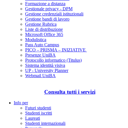
Formazione a distanza
Gestionale privacy - DPM
Gestione credenziali istituzionali
Gestione bandi di lavoro
Gestione Rubrica
Liste di distribuzione
Microsoft Office 365
Modulistica
Pass Auto Campus
PICO – PRISMA – INIZIATIVE
Presenze UniBA
Protocollo informatico (Titulus)
Sistema identità visiva
UP - University Planner
Webmail UniBA
Consulta tutti i servizi
Info per
Futuri studenti
Studenti iscritti
Laureati
Studenti internazionali