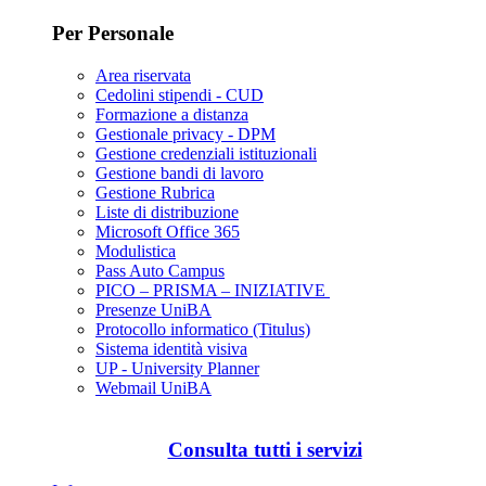
Per Personale
Area riservata
Cedolini stipendi - CUD
Formazione a distanza
Gestionale privacy - DPM
Gestione credenziali istituzionali
Gestione bandi di lavoro
Gestione Rubrica
Liste di distribuzione
Microsoft Office 365
Modulistica
Pass Auto Campus
PICO – PRISMA – INIZIATIVE
Presenze UniBA
Protocollo informatico (Titulus)
Sistema identità visiva
UP - University Planner
Webmail UniBA
Consulta tutti i servizi