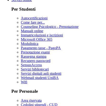
Per Studenti
Autocertificazioni
Come fare per...
Counseling Psicologico - Prenotazione
Manuali online
Immatricolazioni e iscrizioni
Microsoft Office 365
Modulistica
Pagamento tasse - PagoPA
Prenotazione esami
Rassegna stampa
Recupero password
SensusAccess
Servizi bibliotecari
Servizi digitali agli studenti
Webmail studenti UniBA
Wifi
Per Personale
Area riservata
Cedolini stipendi - CUD