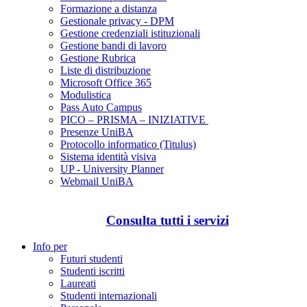
Formazione a distanza
Gestionale privacy - DPM
Gestione credenziali istituzionali
Gestione bandi di lavoro
Gestione Rubrica
Liste di distribuzione
Microsoft Office 365
Modulistica
Pass Auto Campus
PICO – PRISMA – INIZIATIVE
Presenze UniBA
Protocollo informatico (Titulus)
Sistema identità visiva
UP - University Planner
Webmail UniBA
Consulta tutti i servizi
Info per
Futuri studenti
Studenti iscritti
Laureati
Studenti internazionali