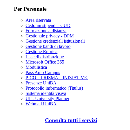
Per Personale
Area riservata
Cedolini stipendi - CUD
Formazione a distanza
Gestionale privacy - DPM
Gestione credenziali istituzionali
Gestione bandi di lavoro
Gestione Rubrica
Liste di distribuzione
Microsoft Office 365
Modulistica
Pass Auto Campus
PICO – PRISMA – INIZIATIVE
Presenze UniBA
Protocollo informatico (Titulus)
Sistema identità visiva
UP - University Planner
Webmail UniBA
Consulta tutti i servizi