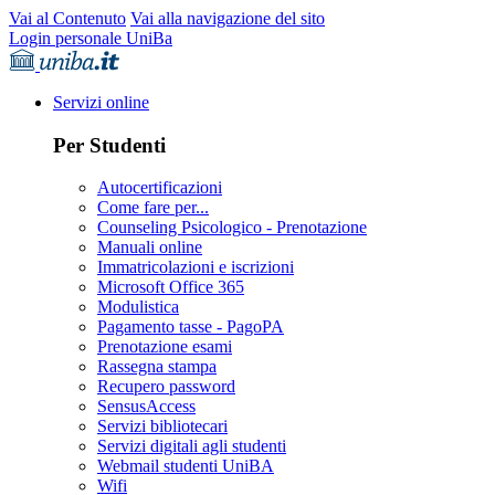
Vai al Contenuto
Vai alla navigazione del sito
Login personale UniBa
Servizi online
Per Studenti
Autocertificazioni
Come fare per...
Counseling Psicologico - Prenotazione
Manuali online
Immatricolazioni e iscrizioni
Microsoft Office 365
Modulistica
Pagamento tasse - PagoPA
Prenotazione esami
Rassegna stampa
Recupero password
SensusAccess
Servizi bibliotecari
Servizi digitali agli studenti
Webmail studenti UniBA
Wifi