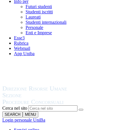
Info per
Futuri studenti
Studenti iscritti
Laureati
Studenti internazionali
Personale
Enti e Imprese
Esse3
Rubrica
Webmail
App Uniba
Cerca nel sito
SEARCH
MENU
Login personale UniBa
Servizi online