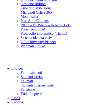
Gestione Rubrica
Liste di distribuzione
Microsoft Office 365
Modulistica
Pass Auto Campus
PICO – PRISMA – INIZIATIVE
Presenze UniBA
Protocollo informatico (Titulus)
Sistema identità visiva
UP - University Planner
Webmail UniBA
Info per
Futuri studenti
Studenti iscritti
Laureati
Studenti internazionali
Personale
Enti e Imprese
Esse3
Rubrica