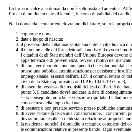
La firma in calce alla domanda non è sottoposta ad autentica. All’is
firmata di un documento di identità, in corso di validità del candida
Nella domanda i concorrenti dovranno dichiarare, sotto la propria re
cognome e nome;
data e luogo di nascita;
il possesso della cittadinanza italiana o della cittadinanza 
il Comune nelle cui liste elettorali sono iscritti ovvero i mot
I cittadini degli Stati membri dell’Unione Europea devono dichi
appartenenza o di provenienza, ovvero i motivi del mancat
di non aver riportato condanne penali che escludono dall'elett
presso una pubblica amministrazione per persistente insuffic
impiego statale, ai sensi dell'art. 127, il comma, lettera d) d
civili dello Stato, approvato con D.P.R. 10.01.1957, n. 3;
di essere in possesso dei requisiti richiesti dall’art. 6 del band
punto 5, il candidato dovrà indicare la data di conseguimento d
stato conseguito, nonché la votazione riportata. I cittadini d
conoscenza della lingua italiana;
di prestare o non prestare servizio presso pubbliche amminis
di avere l’idoneità fisica alla collaborazione. I concorrenti p
dovranno fare esplicita richiesta in relazione al proprio hand
la residenza, nonché il domicilio o recapito, completo del co
le comunicazioni relative al presente bando. Ogni eventuale 