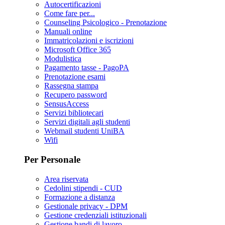
Autocertificazioni
Come fare per...
Counseling Psicologico - Prenotazione
Manuali online
Immatricolazioni e iscrizioni
Microsoft Office 365
Modulistica
Pagamento tasse - PagoPA
Prenotazione esami
Rassegna stampa
Recupero password
SensusAccess
Servizi bibliotecari
Servizi digitali agli studenti
Webmail studenti UniBA
Wifi
Per Personale
Area riservata
Cedolini stipendi - CUD
Formazione a distanza
Gestionale privacy - DPM
Gestione credenziali istituzionali
Gestione bandi di lavoro