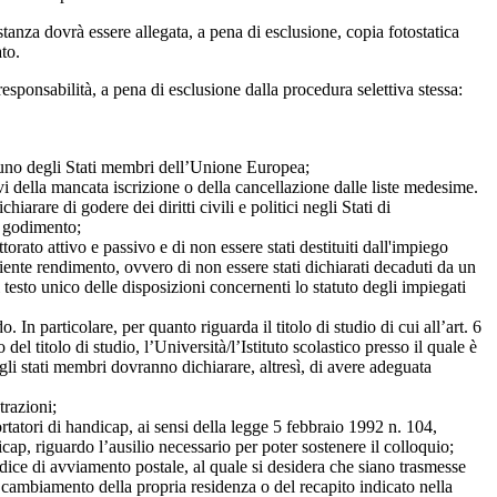
tanza dovrà essere allegata, a pena di esclusione, copia fotostatica
to.
sponsabilità, a pena di esclusione dalla procedura selettiva stessa:
di uno degli Stati membri dell’Unione Europea;
ivi della mancata iscrizione o della cancellazione dalle liste medesime.
arare di godere dei diritti civili e politici negli Stati di
o godimento;
orato attivo e passivo e di non essere stati destituiti dall'impiego
iente rendimento, ovvero di non essere stati dichiarati decaduti da un
el testo unico delle disposizioni concernenti lo statuto degli impiegati
o. In particolare, per quanto riguarda il titolo di studio di cui all’art. 6
el titolo di studio, l’Università/l’Istituto scolastico presso il quale è
egli stati membri dovranno dichiarare, altresì, di avere adeguata
trazioni;
ortatori di handicap, ai sensi della legge 5 febbraio 1992 n. 104,
icap, riguardo l’ausilio necessario per poter sostenere il colloquio;
dice di avviamento postale, al quale si desidera che siano trasmesse
cambiamento della propria residenza o del recapito indicato nella