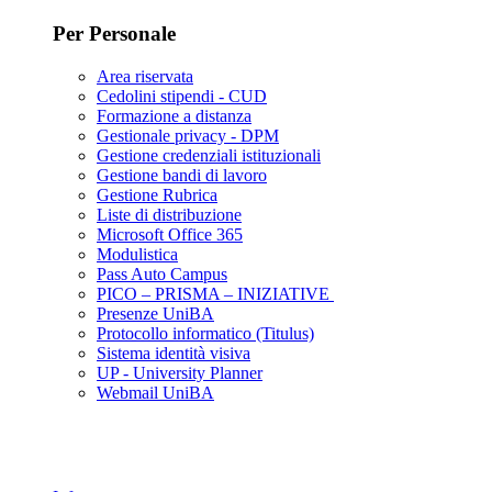
Per Personale
Area riservata
Cedolini stipendi - CUD
Formazione a distanza
Gestionale privacy - DPM
Gestione credenziali istituzionali
Gestione bandi di lavoro
Gestione Rubrica
Liste di distribuzione
Microsoft Office 365
Modulistica
Pass Auto Campus
PICO – PRISMA – INIZIATIVE
Presenze UniBA
Protocollo informatico (Titulus)
Sistema identità visiva
UP - University Planner
Webmail UniBA