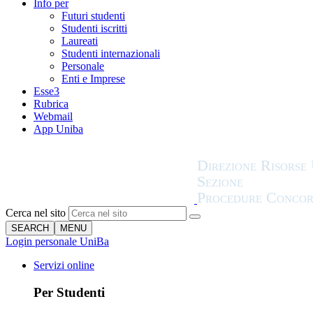
Info per
Futuri studenti
Studenti iscritti
Laureati
Studenti internazionali
Personale
Enti e Imprese
Esse3
Rubrica
Webmail
App Uniba
Cerca nel sito
SEARCH
MENU
Login personale UniBa
Servizi online
Per Studenti