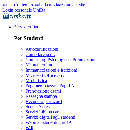
Vai al Contenuto
Vai alla navigazione del sito
Login personale UniBa
Servizi online
Per Studenti
Autocertificazioni
Come fare per...
Counseling Psicologico - Prenotazione
Manuali online
Immatricolazioni e iscrizioni
Microsoft Office 365
Modulistica
Pagamento tasse - PagoPA
Prenotazione esami
Rassegna stampa
Recupero password
SensusAccess
Servizi bibliotecari
Servizi digitali agli studenti
Webmail studenti UniBA
Wifi