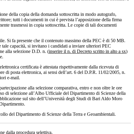
sione della copia della domanda sottoscritta in modo autografo,
ttore; tutti i documenti in cui è prevista l’apposizione della firma
nte trasmessi in copia sottoscritta. Le copie di tali documenti
file. Si fa presente che il contenuto massimo della PEC è di 50 MB.
tale capacità, si invitano i candidati a inviare ulteriori PEC
ne alla selezione D.D. n. (
inserire il n. di Decreto scritto in alto a sx
)
e.
lettronica certificata è attestata rispettivamente dalla ricevuta di
e di posta elettronica, ai sensi dell’art. 6 del D.P.R. 11/02/2005, n.
iori e-mail.
partecipazione alla selezione comparativa, entro e non oltre le ore
so di selezione all’Albo Ufficiale del Dipartimento di Scienze della
icazione sul sito dell’Università degli Studi di Bari Aldo Moro
 Dipartimento.
ocollo del Dipartimento di Scienze della Terra e Geoambientali.
e dalla procedura selettiva.