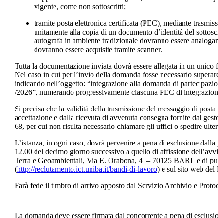
vigente, come non sottoscritti;
tramite posta elettronica certificata (PEC), mediante trasmis
unitamente alla copia di un documento d’identità del sottoscri
autografa in ambiente tradizionale dovranno essere analogame
dovranno essere acquisite tramite scanner.
Tutta la documentazione inviata dovrà essere allegata in un unico 
Nel caso in cui per l’invio della domanda fosse necessario superare 
indicando nell’oggetto: “integrazione alla domanda di partecipazio
/2026”, numerando progressivamente ciascuna PEC di integrazion
Si precisa che la validità della trasmissione del messaggio di posta e
accettazione e dalla ricevuta di avvenuta consegna fornite dal gestor
68, per cui non risulta necessario chiamare gli uffici o spedire ulter
L’istanza, in ogni caso, dovrà pervenire a pena di esclusione dalla 
12.00 del decimo giorno successivo a quello di affissione dell’avvi
Terra e Geoambientali, Via E. Orabona, 4 – 70125 BARI e di pubbl
(
http://reclutamento.ict.uniba.it/bandi-di-lavoro
) e sul sito web del
Farà fede il timbro di arrivo apposto dal Servizio Archivio e Prot
La domanda deve essere firmata dal concorrente a pena di esclusion