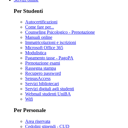
Per Studenti
Autocertificazioni
Come fare per...
Counseling Psicologico - Prenotazione
Manuali online
Immatricolazioni e iscrizioni
Microsoft Office 365
Modulistica
Pagamento tasse - PagoPA
Prenotazione esami
Rassegna stampa
Recupero password
SensusAccess
Servizi bibliotecari
Servizi digitali agli studenti
Webmail studenti UniBA
Wifi
Per Personale
Area riservata
Cedolini stipendi - CUD