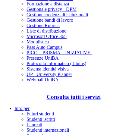
Formazione a distanza
Gestionale privacy - DPM
Gestione credenziali istituzionali
Gestione bandi di lavoro
Gestione Rubrica
Liste di distribuzione
Microsoft Office 365
Modulistica
Pass Auto Campus
PICO – PRISMA – INIZIATIVE
Presenze UniBA
Protocollo informatico (Titulus)
Sistema identità visiva
UP - University Planner
Webmail UniBA
Consulta tutti i servizi
Info per
Futuri studenti
Studenti iscritti
Laureati
Studenti internazionali