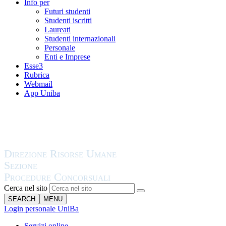
Info per
Futuri studenti
Studenti iscritti
Laureati
Studenti internazionali
Personale
Enti e Imprese
Esse3
Rubrica
Webmail
App Uniba
Cerca nel sito
SEARCH
MENU
Login personale UniBa
Servizi online