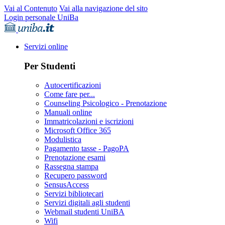
Vai al Contenuto
Vai alla navigazione del sito
Login personale UniBa
Servizi online
Per Studenti
Autocertificazioni
Come fare per...
Counseling Psicologico - Prenotazione
Manuali online
Immatricolazioni e iscrizioni
Microsoft Office 365
Modulistica
Pagamento tasse - PagoPA
Prenotazione esami
Rassegna stampa
Recupero password
SensusAccess
Servizi bibliotecari
Servizi digitali agli studenti
Webmail studenti UniBA
Wifi