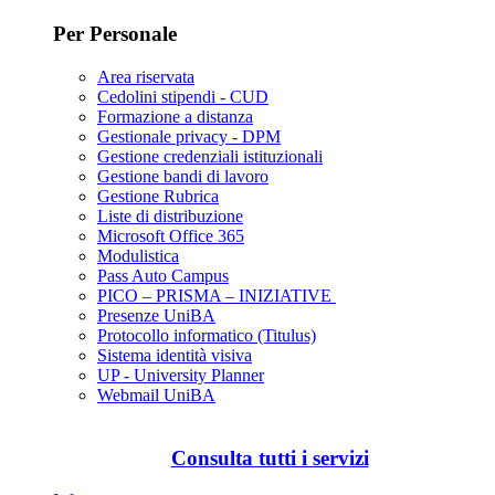
Per Personale
Area riservata
Cedolini stipendi - CUD
Formazione a distanza
Gestionale privacy - DPM
Gestione credenziali istituzionali
Gestione bandi di lavoro
Gestione Rubrica
Liste di distribuzione
Microsoft Office 365
Modulistica
Pass Auto Campus
PICO – PRISMA – INIZIATIVE
Presenze UniBA
Protocollo informatico (Titulus)
Sistema identità visiva
UP - University Planner
Webmail UniBA
Consulta tutti i servizi