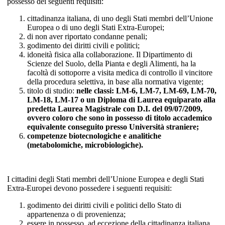
possesso dei seguenti requisiti:
cittadinanza italiana, di uno degli Stati membri dell’Unione
Europea o di uno degli Stati Extra-Europei;
di non aver riportato condanne penali;
godimento dei diritti civili e politici;
idoneità fisica alla collaborazione. Il Dipartimento di
Scienze del Suolo, della Pianta e degli Alimenti, ha la
facoltà di sottoporre a visita medica di controllo il vincitore
della procedura selettiva, in base alla normativa vigente;
titolo di studio:
nelle classi: LM-6, LM-7, LM-69, LM-70,
LM-18, LM-17
o un Diploma di Laurea equiparato alla
predetta Laurea Magistrale con D.I. del 09/07/2009,
ovvero coloro che sono in possesso di titolo accademico
equivalente conseguito presso Università straniere;
competenze
biotecnologiche e analitiche
(metabolomiche, microbiologiche).
I cittadini degli Stati membri dell’Unione Europea e degli Stati
Extra-Europei devono possedere i seguenti requisiti:
godimento dei diritti civili e politici dello Stato di
appartenenza o di provenienza;
essere in possesso, ad eccezione della cittadinanza italiana,