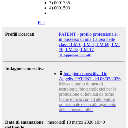
3) 0001335
4) 0001503
File
Profili ricercati
PATENT - profilo professionale: -
in possesso di una Laurea nelle
classi: LM-6, LM-7, LM-69, LM-
70, LM-18, LM-17
»
Approvazione atti
Indagine conoscitiva
Indagine conoscitiva De
Angelis_PATENT del 06/03/2026
Messa a punto di metodi
tecnologici/biotecnologici per la
produzione di lievitati da forno
(pane e focaccia) ad alto valore
nutrizionale e con allungamento
della conservabilità
Data di emanazione
mercoledì 18 marzo 2026 10:40
del bando