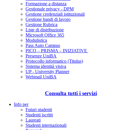
Formazione a distanza
Gestionale privacy - DPM
Gestione credenziali istituzionali
Gestione bandi di lavoro
Gestione Rubrica
Liste di distribuzione
Microsoft Office 365
Modulistica
Pass Auto Campus
PICO – PRISMA – INIZIATIVE
Presenze UniBA
Protocollo informatico (Titulus)
Sistema identità visiva
UP - University Planner
Webmail UniBA
Consulta tutti i servizi
Info per
Futuri studenti
Studenti iscritti
Laureati
Studenti internazionali