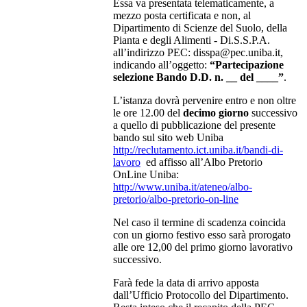
Essa va presentata telematicamente, a
mezzo posta certificata e non, al
Dipartimento di Scienze del Suolo, della
Pianta e degli Alimenti - Di.S.S.P.A.
all’indirizzo PEC: disspa@pec.uniba.it,
indicando all’oggetto:
“Partecipazione
selezione Bando D.D. n. __ del ____”
.
L’istanza dovrà pervenire entro e non oltre
le ore 12.00 del
decimo giorno
successivo
a quello di pubblicazione del presente
bando sul sito web Uniba
http://reclutamento.ict.uniba.it/bandi-di-
lavoro
ed affisso all’Albo Pretorio
OnLine Uniba:
http://www.uniba.it/ateneo/albo-
pretorio/albo-pretorio-on-line
Nel caso il termine di scadenza coincida
con un giorno festivo esso sarà prorogato
alle ore 12,00 del primo giorno lavorativo
successivo.
Farà fede la data di arrivo apposta
dall’Ufficio Protocollo del Dipartimento.