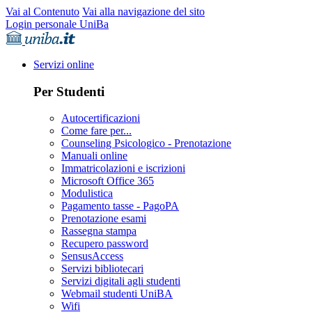
Vai al Contenuto
Vai alla navigazione del sito
Login personale UniBa
Servizi online
Per Studenti
Autocertificazioni
Come fare per...
Counseling Psicologico - Prenotazione
Manuali online
Immatricolazioni e iscrizioni
Microsoft Office 365
Modulistica
Pagamento tasse - PagoPA
Prenotazione esami
Rassegna stampa
Recupero password
SensusAccess
Servizi bibliotecari
Servizi digitali agli studenti
Webmail studenti UniBA
Wifi