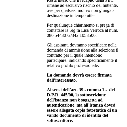
Resta inteso che il recapito della PEC
rimane ad esclusivo rischio del mittente,
ove per qualsiasi motivo non giunga a
destinazione in tempo utile.
Per qualunque chiarimento si prega di
contattare la Sig.ra Lisa Verroca al num.
080 5443072/342 1058506.
Gli aspiranti dovranno specificare nella
domanda di ammissione alla selezione il
contratto per il quale intendono
partecipare, indicando specificamente il
relativo profilo professionale.
La domanda dovrà essere firmata
dall’interessato.
Ai sensi dell’art. 39 - comma 1 - del
D.P.R. 445/00, la sottoscrizione
dell’istanza non è soggetta ad
autenticazione, ma all’istanza dovrà
essere allegata copia fotostatica di un
valido documento di identità del
sottoscrittore.