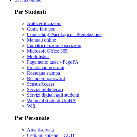
Per Studenti
Autocertificazioni
Come fare per...
Counseling Psicologico - Prenotazione
Manuali online
Immatricolazioni e iscrizioni
Microsoft Office 365
Modulistica
Pagamento tasse - PagoPA
Prenotazione esami
Rassegna stampa
Recupero password
SensusAccess
Servizi bibliotecari
Servizi digitali agli studenti
Webmail studenti UniBA
Wifi
Per Personale
Area riservata
Cedolini stipendi - CUD