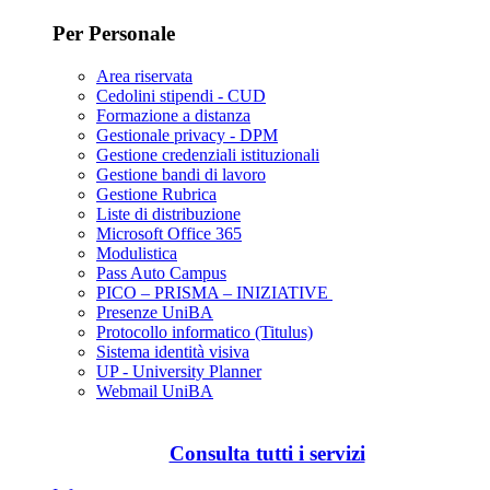
Per Personale
Area riservata
Cedolini stipendi - CUD
Formazione a distanza
Gestionale privacy - DPM
Gestione credenziali istituzionali
Gestione bandi di lavoro
Gestione Rubrica
Liste di distribuzione
Microsoft Office 365
Modulistica
Pass Auto Campus
PICO – PRISMA – INIZIATIVE
Presenze UniBA
Protocollo informatico (Titulus)
Sistema identità visiva
UP - University Planner
Webmail UniBA
Consulta tutti i servizi