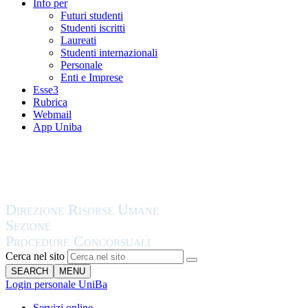
Info per
Futuri studenti
Studenti iscritti
Laureati
Studenti internazionali
Personale
Enti e Imprese
Esse3
Rubrica
Webmail
App Uniba
Cerca nel sito
SEARCH
MENU
Login personale UniBa
Servizi online