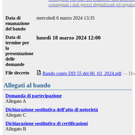
consegnati i dati grezzi digitalizzati ed organiz
Data di
mercoledì 6 marzo 2024 13:35
emanazione
del bando
Data di
lunedì 18 marzo 2024 12:00
termine per
la
presentazione
delle
domande
File decreto
Bando copro DD 55 del 06_03_2024.pdf
— Doc
Allegati al bando
Domanda di partecipazione
Allegato A
Dichiarazione sostitutiva dell’atto di notorietà
Allegato C
Dichiarazione sostitutiva di certificazioni
Allegato B