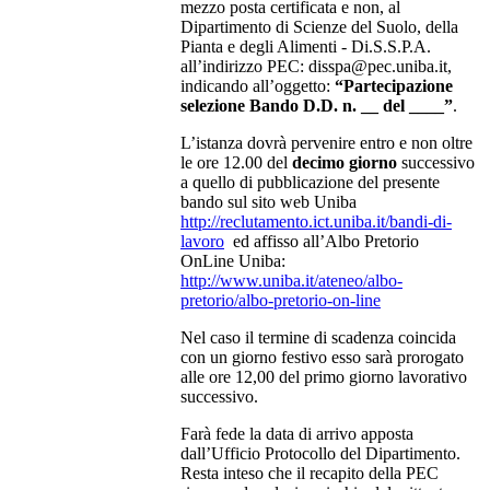
mezzo posta certificata e non, al
Dipartimento di Scienze del Suolo, della
Pianta e degli Alimenti - Di.S.S.P.A.
all’indirizzo PEC: disspa@pec.uniba.it,
indicando all’oggetto:
“Partecipazione
selezione Bando D.D. n. __ del ____”
.
L’istanza dovrà pervenire entro e non oltre
le ore 12.00 del
decimo giorno
successivo
a quello di pubblicazione del presente
bando sul sito web Uniba
http://reclutamento.ict.uniba.it/bandi-di-
lavoro
ed affisso all’Albo Pretorio
OnLine Uniba:
http://www.uniba.it/ateneo/albo-
pretorio/albo-pretorio-on-line
Nel caso il termine di scadenza coincida
con un giorno festivo esso sarà prorogato
alle ore 12,00 del primo giorno lavorativo
successivo.
Farà fede la data di arrivo apposta
dall’Ufficio Protocollo del Dipartimento.
Resta inteso che il recapito della PEC