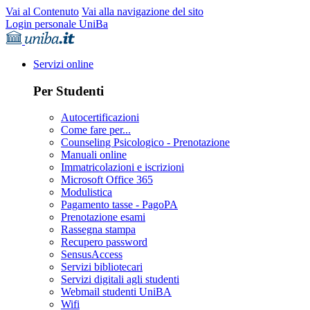
Vai al Contenuto
Vai alla navigazione del sito
Login personale UniBa
Servizi online
Per Studenti
Autocertificazioni
Come fare per...
Counseling Psicologico - Prenotazione
Manuali online
Immatricolazioni e iscrizioni
Microsoft Office 365
Modulistica
Pagamento tasse - PagoPA
Prenotazione esami
Rassegna stampa
Recupero password
SensusAccess
Servizi bibliotecari
Servizi digitali agli studenti
Webmail studenti UniBA
Wifi