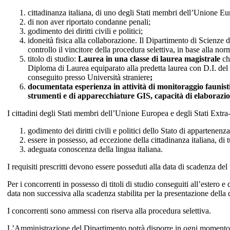
cittadinanza italiana, di uno degli Stati membri dell’Unione Eu
di non aver riportato condanne penali;
godimento dei diritti civili e politici;
idoneità fisica alla collaborazione. Il Dipartimento di Scienze d
controllo il vincitore della procedura selettiva, in base alla nor
titolo di studio:
Laurea in una classe di laurea magistrale
che
Diploma di Laurea equiparato alla predetta laurea con D.I. de
conseguito presso Università straniere
;
documentata esperienza in attività di monitoraggio faunistic
strumenti e di apparecchiature GIS, capacità di elaborazio
I cittadini degli Stati membri dell’Unione Europea e degli Stati Extra
godimento dei diritti civili e politici dello Stato di appartenenz
essere in possesso, ad eccezione della cittadinanza italiana, di tut
adeguata conoscenza della lingua italiana.
I requisiti prescritti devono essere posseduti alla data di scadenza d
Per i concorrenti in possesso di titoli di studio conseguiti all’estero e 
data non successiva alla scadenza stabilita per la presentazione dell
I concorrenti sono ammessi con riserva alla procedura selettiva.
L’Amministrazione del Dipartimento potrà disporre in ogni momento, con