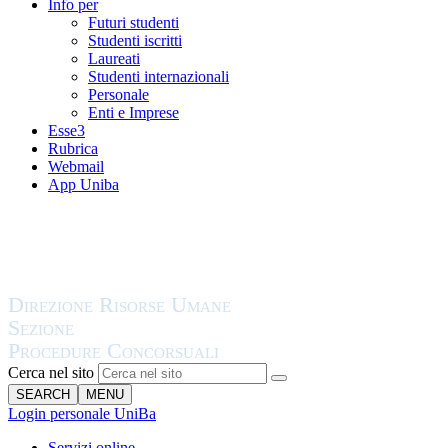
Info per
Futuri studenti
Studenti iscritti
Laureati
Studenti internazionali
Personale
Enti e Imprese
Esse3
Rubrica
Webmail
App Uniba
Cerca nel sito
SEARCH
MENU
Login personale UniBa
Servizi online