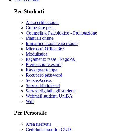
Per Studenti
Autocertificazioni
Come fare per...
Counseling Psicologico - Prenotazione
Manuali online
Immatricolazioni e iscrizioni
Microsoft Office 365
Modulistica
Pagamento tasse - PagoPA
Prenotazione esami
Rassegna stampa
Recupero password
SensusAccess
Servizi bibliotecari
Servizi digitali agli studenti
Webmail studenti UniBA
Wifi
Per Personale
Area riservata
Cedolini stipendi - CUD