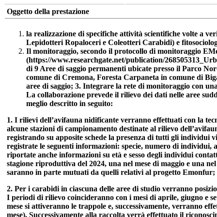
Oggetto della prestazione
la realizzazione di specifiche attività scientifiche volte a ve
Lepidotteri Ropaloceri e Coleotteri Carabidi) e fitosociolog
Il monitoraggio, secondo il protocollo di monitoraggio 
(https://www.researchgate.net/publication/268505313_
di 9 Aree di saggio permanenti ubicate presso il Parco Nor
comune di Cremona, Foresta Carpaneta in comune di Biga
aree di saggio; 3. Integrare la rete di monitoraggio con un
La collaborazione prevede il rilievo dei dati nelle aree su
meglio descritto in seguito:
1. I rilievi dell’avifauna nidificante verranno effettuati con la t
alcune stazioni di campionamento destinate al rilievo dell’avifauna 
registrando su apposite schede la presenza di tutti gli individui
registrate le seguenti informazioni: specie, numero di individui,
riportate anche informazioni su età e sesso degli individui conta
stagione riproduttiva del 2024, una nel mese di maggio e una nel
saranno in parte mutuati da quelli relativi al progetto Emonfur;
2.
Per i carabidi in ciascuna delle aree di studio verranno posizi
I periodi di rilievo coincideranno con i mesi di aprile, giugno e s
mese si attiveranno le trappole e, successivamente, verranno effet
mese). Successivamente alla raccolta verrà effettuato il riconosc