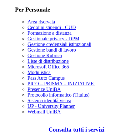
Per Personale
Area riservata
Cedolini stipendi - CUD
Formazione a distanza
Gestionale privacy - DPM
Gestione credenziali istituzionali
Gestione bandi di lavoro
Gestione Rubrica
Liste di distribuzione
Microsoft Office 365
Modulistica
Pass Auto Campus
PICO – PRISMA – INIZIATIVE
Presenze UniBA
Protocollo informatico (Titulus)
Sistema identità visiva
UP - University Planner
Webmail UniBA
Consulta tutti i servizi