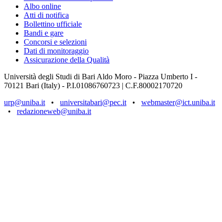
Albo online
Atti di notifica
Bollettino ufficiale
Bandi e gare
Concorsi e selezioni
Dati di monitoraggio
Assicurazione della Qualità
Università degli Studi di Bari Aldo Moro - Piazza Umberto I -
70121 Bari (Italy) - P.I.01086760723 | C.F.80002170720
urp@uniba.it
•
universitabari@pec.it
•
webmaster@ict.uniba.it
•
redazioneweb@uniba.it