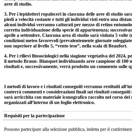
aree di studio.
3. Per i lepidotteri ropaloceri in ciascuna delle aree di studio sa
piedi a velocità costante e tutti gli individui visti entro una dist
alcuni individui verranno catturati per mezzo di retino entomolog
corretta individuazione della specie di appartenenza; successivamen
aprile a settembre. Ciascuna area di studio sarà visitata 5 volte (u
condizioni meteo favorevoli (prevalentemente giornate soleggiate
non superiore al livello 5, “vento teso”, nella scala di Beaufort.
4. Per i rilievi fitosociologici nella stagione vegetativa del 2024,
il metodo Braun- Blanquet individuando aree campione di 100 mq 
risultati e, successivamente, verrà prodotto un commento sulle sp
I metodi di lavoro e i risultati conseguiti verranno restituiti all
conterrà commenti e considerazioni finali sui risultati conseguiti
sarà arricchita con materiale iconografico raccolto nel corso dei r
organizzati all’interno di un foglio elettronico.
Requisiti per la partecipazione
Possono partecipare alla selezione pubblica, indetta per il conferiment