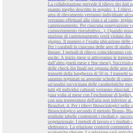
La collaborazione prevede il rilievo dei dati 
quanto meglio descritto in seguito: 1. I rilievi
area di rilevamento verranno individuate alcune
verranno effettuati alla vista e al canto, regist
campionamento. Per ciascuna osservazione verra
comportamento riproduttivo...). Quando possib
stazione di campionamento verrà visitata due 
giugno. Il numero e l’esatta ubicazione delle 
Per i carabidi in ciascuna delle aree di studi
lineare. I periodi di rilievo coincideranno con
uscite. A inizio mese si attiveranno le trappol
dall’altro (metà mese e fine mese). Successiva
delle check-list finali per ognuna delle aree di
transetti della lunghezza di 50 m. I transetti sa
saranno registrati su apposite schede di campo
un'analisi ravvicinata delle caratteristiche m
tutti gli individui catturati verranno rilasciati
(una volta al mese con l’esclusione di luglio).
con una temperatura dell'aria non inferiore ai 
Beaufort. 4. Per i rilievi fitosociologici nell
fitosociologico secondo il metodo Braun- Bla
restituite tabelle contenenti i risultati e, su
vegetazionale. I metodi di lavoro e i risultati
elettronico. La relazione conterrà commenti e c
ecologiche rilevate. La relazione sarà arricchi