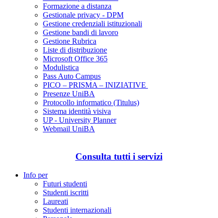
Formazione a distanza
Gestionale privacy - DPM
Gestione credenziali istituzionali
Gestione bandi di lavoro
Gestione Rubrica
Liste di distribuzione
Microsoft Office 365
Modulistica
Pass Auto Campus
PICO – PRISMA – INIZIATIVE
Presenze UniBA
Protocollo informatico (Titulus)
Sistema identità visiva
UP - University Planner
Webmail UniBA
Consulta tutti i servizi
Info per
Futuri studenti
Studenti iscritti
Laureati
Studenti internazionali