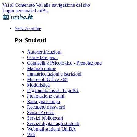
Vai al Contenuto
Vai alla navigazione del sito
Login personale UniBa
Servizi online
Per Studenti
Autocertificazioni
Come fare per...
Counseling Psicologico - Prenotazione
Manuali online
Immatricolazioni e iscrizioni
Microsoft Office 365
Modulistica
Pagamento tasse - PagoPA
Prenotazione esami
Rassegna stampa
Recupero password
SensusAccess
Servizi bibliotecari
Servizi digitali agli studenti
Webmail studenti UniBA
Wifi