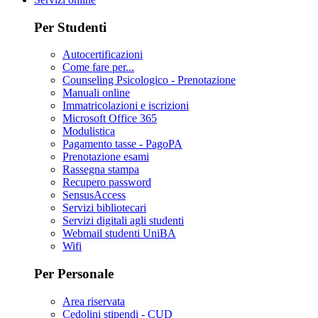
Per Studenti
Autocertificazioni
Come fare per...
Counseling Psicologico - Prenotazione
Manuali online
Immatricolazioni e iscrizioni
Microsoft Office 365
Modulistica
Pagamento tasse - PagoPA
Prenotazione esami
Rassegna stampa
Recupero password
SensusAccess
Servizi bibliotecari
Servizi digitali agli studenti
Webmail studenti UniBA
Wifi
Per Personale
Area riservata
Cedolini stipendi - CUD