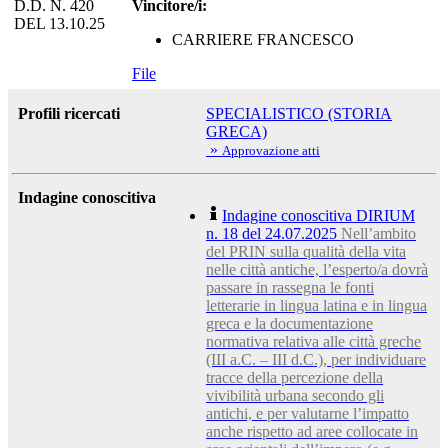
D.D. N. 420
Vincitore/i:
DEL 13.10.25
CARRIERE FRANCESCO
File
Profili ricercati
SPECIALISTICO (STORIA
GRECA)
»
Approvazione atti
Indagine conoscitiva
Indagine conoscitiva DIRIUM
n. 18 del 24.07.2025
Nell’ambito
del PRIN sulla qualità della vita
nelle città antiche, l’esperto/a dovrà
passare in rassegna le fonti
letterarie in lingua latina e in lingua
greca e la documentazione
normativa relativa alle città greche
(III a.C. – III d.C.), per individuare
tracce della percezione della
vivibilità urbana secondo gli
antichi, e per valutarne l’impatto
anche rispetto ad aree collocate in