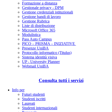
Formazione a distanza
Gestionale privacy - DPM
Gestione credenziali istituzionali
Gestione bandi di lavoro
Gestione Rubrica
Liste di distribuzione
Microsoft Office 365
Modulistica
Pass Auto Campus
PICO – PRISMA – INIZIATIVE
Presenze UniBA
Protocollo informatico (Titulus)
Sistema identità visiva
UP - University Planner
Webmail UniBA
Consulta tutti i servizi
Info per
Futuri studenti
Studenti iscritti
Laureati
Studenti internazionali