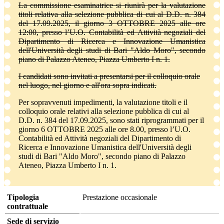
La commissione esaminatrice si riunirà per la valutazione
titoli relativa alla selezione pubblica di cui al D.D. n. 384
del 17.09.2025, il giorno 3 OTTOBRE 2025 alle ore
12:00, presso l’U.O. Contabilità ed Attività negoziali del
Dipartimento di Ricerca e Innovazione Umanistica
dell'Università degli studi di Bari "Aldo Moro", secondo
piano di Palazzo Ateneo, Piazza Umberto I n. 1.
I candidati sono invitati a presentarsi per il colloquio orale
nel luogo, nel giorno e all'ora sopra indicati.
Per sopravvenuti impedimenti, la valutazione titoli e il
colloquio orale relativi alla selezione pubblica di cui al
D.D. n. 384 del 17.09.2025, sono stati riprogrammati per il
giorno 6 OTTOBRE 2025 alle ore 8.00, presso l’U.O.
Contabilità ed Attività negoziali del Dipartimento di
Ricerca e Innovazione Umanistica dell'Università degli
studi di Bari "Aldo Moro", secondo piano di Palazzo
Ateneo, Piazza Umberto I n. 1.
Tipologia
Prestazione occasionale
contrattuale
Sede di servizio