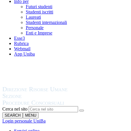
Info per
Futuri studenti
Studenti iscritti
Laureati
Studenti internazionali
Personale
Enti e Imprese
Esse3
Rubrica
Webmail
App Uniba
Cerca nel sito
SEARCH
MENU
Login personale UniBa
Servizi online