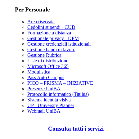
Per Personale
Area riservata
Cedolini stipendi - CUD
Formazione a distanza
Gestionale privacy - DPM
Gestione credenziali istituzionali
Gestione bandi di lavoro
Gestione Rubrica
Liste di distribuzione
Microsoft Office 365
Modulistica
Pass Auto Campus
PICO – PRISMA – INIZIATIVE
Presenze UniBA
Protocollo informatico (Titulus)
Sistema identità visiva
UP - University Planner
Webmail UniBA
Consulta tutti i servizi