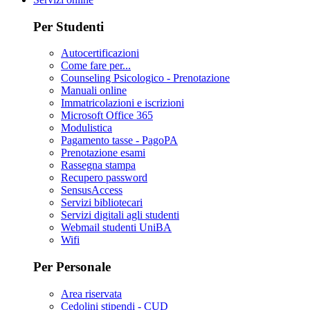
Per Studenti
Autocertificazioni
Come fare per...
Counseling Psicologico - Prenotazione
Manuali online
Immatricolazioni e iscrizioni
Microsoft Office 365
Modulistica
Pagamento tasse - PagoPA
Prenotazione esami
Rassegna stampa
Recupero password
SensusAccess
Servizi bibliotecari
Servizi digitali agli studenti
Webmail studenti UniBA
Wifi
Per Personale
Area riservata
Cedolini stipendi - CUD