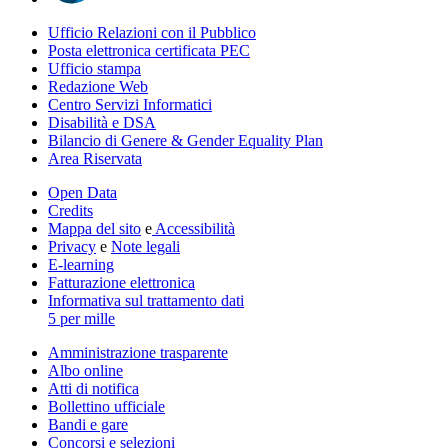
Ufficio Relazioni con il Pubblico
Posta elettronica certificata PEC
Ufficio stampa
Redazione Web
Centro Servizi Informatici
Disabilità e DSA
Bilancio di Genere & Gender Equality Plan
Area Riservata
Open Data
Credits
Mappa del sito
e
Accessibilità
Privacy
e
Note legali
E-learning
Fatturazione elettronica
Informativa sul trattamento dati
5 per mille
Amministrazione trasparente
Albo online
Atti di notifica
Bollettino ufficiale
Bandi e gare
Concorsi e selezioni