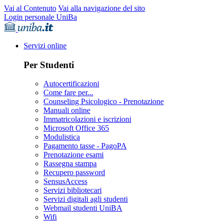
Vai al Contenuto
Vai alla navigazione del sito
Login personale UniBa
Servizi online
Per Studenti
Autocertificazioni
Come fare per...
Counseling Psicologico - Prenotazione
Manuali online
Immatricolazioni e iscrizioni
Microsoft Office 365
Modulistica
Pagamento tasse - PagoPA
Prenotazione esami
Rassegna stampa
Recupero password
SensusAccess
Servizi bibliotecari
Servizi digitali agli studenti
Webmail studenti UniBA
Wifi