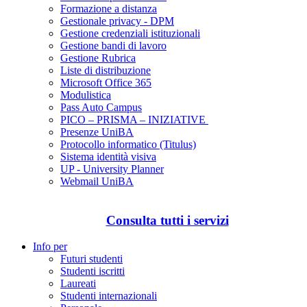
Formazione a distanza
Gestionale privacy - DPM
Gestione credenziali istituzionali
Gestione bandi di lavoro
Gestione Rubrica
Liste di distribuzione
Microsoft Office 365
Modulistica
Pass Auto Campus
PICO – PRISMA – INIZIATIVE
Presenze UniBA
Protocollo informatico (Titulus)
Sistema identità visiva
UP - University Planner
Webmail UniBA
Consulta tutti i servizi
Info per
Futuri studenti
Studenti iscritti
Laureati
Studenti internazionali