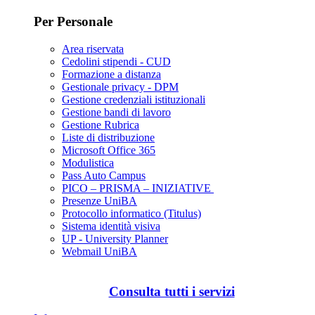
Per Personale
Area riservata
Cedolini stipendi - CUD
Formazione a distanza
Gestionale privacy - DPM
Gestione credenziali istituzionali
Gestione bandi di lavoro
Gestione Rubrica
Liste di distribuzione
Microsoft Office 365
Modulistica
Pass Auto Campus
PICO – PRISMA – INIZIATIVE
Presenze UniBA
Protocollo informatico (Titulus)
Sistema identità visiva
UP - University Planner
Webmail UniBA
Consulta tutti i servizi