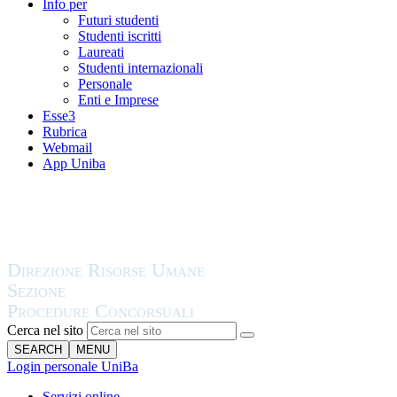
Info per
Futuri studenti
Studenti iscritti
Laureati
Studenti internazionali
Personale
Enti e Imprese
Esse3
Rubrica
Webmail
App Uniba
Cerca nel sito
SEARCH
MENU
Login personale UniBa
Servizi online