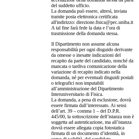
del suddetto ufficio.
La domanda può essere, altresì, inviata
tramite posta elettronica certificata
all'indirizzo: direzione.fisica@pec.uniba.it
A tal fine farà fede la data e l’ora di
trasmissione della domanda stessa.
Il Dipartimento non assume alcuna
responsabilità per ogni disguido derivante
da omesse o inesatte indicazioni del
recapito da parte del candidato, nonché da
mancata o tardiva comunicazione della
variazione di recapito indicato nella
domanda, né per eventuali disguidi postali
o telegrafici non imputabili
all’amministrazione del Dipartimento
Interuniversitario di Fisica.
La domanda, a pena di esclusione, dovrà
essere firmata dall’interessato. Ai sensi
dell’art. 39 – comma 1 – del D.P.R.
445/00, la sottoscrizione dell’istanza non è
soggetta ad autenticazione, ma all’istanza
dovrà essere allegata copia fotostatica
firmata di un documento d’identità, in
corso di validità, del candidato.