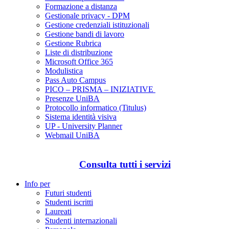
Formazione a distanza
Gestionale privacy - DPM
Gestione credenziali istituzionali
Gestione bandi di lavoro
Gestione Rubrica
Liste di distribuzione
Microsoft Office 365
Modulistica
Pass Auto Campus
PICO – PRISMA – INIZIATIVE
Presenze UniBA
Protocollo informatico (Titulus)
Sistema identità visiva
UP - University Planner
Webmail UniBA
Consulta tutti i servizi
Info per
Futuri studenti
Studenti iscritti
Laureati
Studenti internazionali