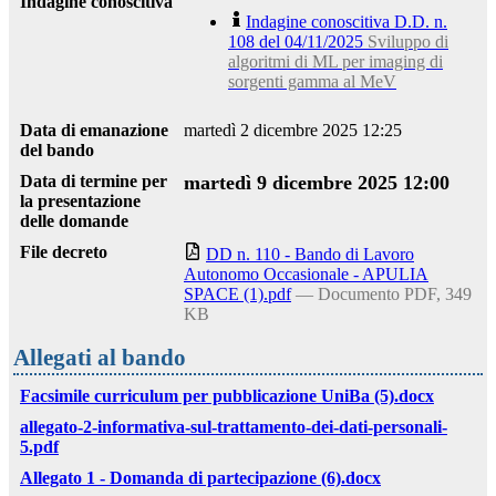
Indagine conoscitiva
Indagine conoscitiva D.D. n.
108 del 04/11/2025
Sviluppo di
algoritmi di ML per imaging di
sorgenti gamma al MeV
Data di emanazione
martedì 2 dicembre 2025 12:25
del bando
Data di termine per
martedì 9 dicembre 2025 12:00
la presentazione
delle domande
File decreto
DD n. 110 - Bando di Lavoro
Autonomo Occasionale - APULIA
SPACE (1).pdf
— Documento PDF, 349
KB
Allegati al bando
Facsimile curriculum per pubblicazione UniBa (5).docx
allegato-2-informativa-sul-trattamento-dei-dati-personali-
5.pdf
Allegato 1 - Domanda di partecipazione (6).docx