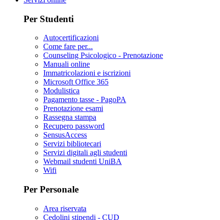
Per Studenti
Autocertificazioni
Come fare per...
Counseling Psicologico - Prenotazione
Manuali online
Immatricolazioni e iscrizioni
Microsoft Office 365
Modulistica
Pagamento tasse - PagoPA
Prenotazione esami
Rassegna stampa
Recupero password
SensusAccess
Servizi bibliotecari
Servizi digitali agli studenti
Webmail studenti UniBA
Wifi
Per Personale
Area riservata
Cedolini stipendi - CUD