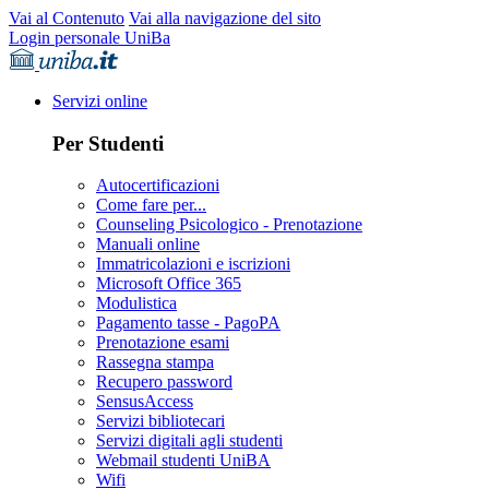
Vai al Contenuto
Vai alla navigazione del sito
Login personale UniBa
Servizi online
Per Studenti
Autocertificazioni
Come fare per...
Counseling Psicologico - Prenotazione
Manuali online
Immatricolazioni e iscrizioni
Microsoft Office 365
Modulistica
Pagamento tasse - PagoPA
Prenotazione esami
Rassegna stampa
Recupero password
SensusAccess
Servizi bibliotecari
Servizi digitali agli studenti
Webmail studenti UniBA
Wifi