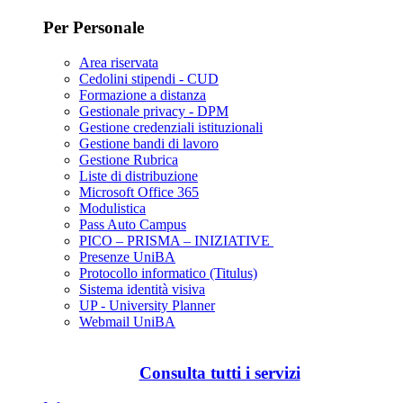
Per Personale
Area riservata
Cedolini stipendi - CUD
Formazione a distanza
Gestionale privacy - DPM
Gestione credenziali istituzionali
Gestione bandi di lavoro
Gestione Rubrica
Liste di distribuzione
Microsoft Office 365
Modulistica
Pass Auto Campus
PICO – PRISMA – INIZIATIVE
Presenze UniBA
Protocollo informatico (Titulus)
Sistema identità visiva
UP - University Planner
Webmail UniBA
Consulta tutti i servizi