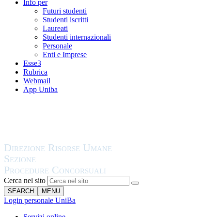
Info per
Futuri studenti
Studenti iscritti
Laureati
Studenti internazionali
Personale
Enti e Imprese
Esse3
Rubrica
Webmail
App Uniba
Cerca nel sito
SEARCH
MENU
Login personale UniBa
Servizi online