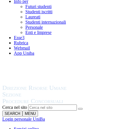
Info per
Futuri studenti
Studenti iscritti
Laureati
Studenti internazionali
Personale
Enti e Imprese
Esse3
Rubrica
Webmail
App Uniba
Cerca nel sito
SEARCH
MENU
Login personale UniBa
Servizi online