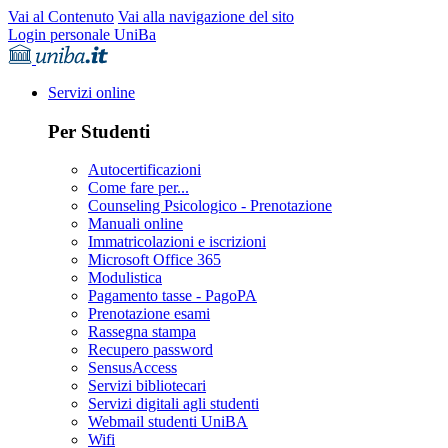
Vai al Contenuto
Vai alla navigazione del sito
Login personale UniBa
Servizi online
Per Studenti
Autocertificazioni
Come fare per...
Counseling Psicologico - Prenotazione
Manuali online
Immatricolazioni e iscrizioni
Microsoft Office 365
Modulistica
Pagamento tasse - PagoPA
Prenotazione esami
Rassegna stampa
Recupero password
SensusAccess
Servizi bibliotecari
Servizi digitali agli studenti
Webmail studenti UniBA
Wifi