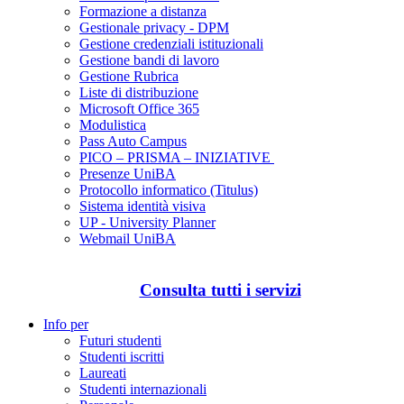
Formazione a distanza
Gestionale privacy - DPM
Gestione credenziali istituzionali
Gestione bandi di lavoro
Gestione Rubrica
Liste di distribuzione
Microsoft Office 365
Modulistica
Pass Auto Campus
PICO – PRISMA – INIZIATIVE
Presenze UniBA
Protocollo informatico (Titulus)
Sistema identità visiva
UP - University Planner
Webmail UniBA
Consulta tutti i servizi
Info per
Futuri studenti
Studenti iscritti
Laureati
Studenti internazionali