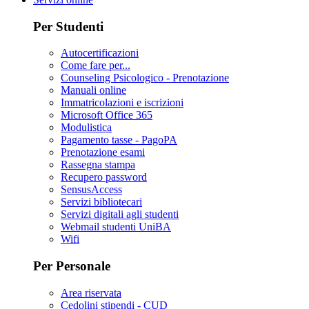
Per Studenti
Autocertificazioni
Come fare per...
Counseling Psicologico - Prenotazione
Manuali online
Immatricolazioni e iscrizioni
Microsoft Office 365
Modulistica
Pagamento tasse - PagoPA
Prenotazione esami
Rassegna stampa
Recupero password
SensusAccess
Servizi bibliotecari
Servizi digitali agli studenti
Webmail studenti UniBA
Wifi
Per Personale
Area riservata
Cedolini stipendi - CUD