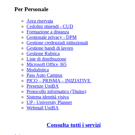
Per Personale
Area riservata
Cedolini stipendi - CUD
Formazione a distanza
Gestionale privacy - DPM
Gestione credenziali istituzionali
Gestione bandi di lavoro
Gestione Rubrica
Liste di distribuzione
Microsoft Office 365
Modulistica
Pass Auto Campus
PICO – PRISMA – INIZIATIVE
Presenze UniBA
Protocollo informatico (Titulus)
Sistema identità visiva
UP - University Planner
Webmail UniBA
Consulta tutti i servizi