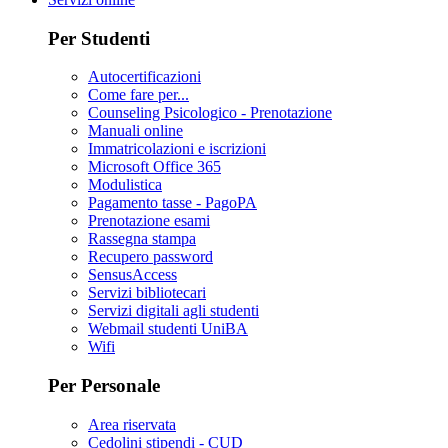
Per Studenti
Autocertificazioni
Come fare per...
Counseling Psicologico - Prenotazione
Manuali online
Immatricolazioni e iscrizioni
Microsoft Office 365
Modulistica
Pagamento tasse - PagoPA
Prenotazione esami
Rassegna stampa
Recupero password
SensusAccess
Servizi bibliotecari
Servizi digitali agli studenti
Webmail studenti UniBA
Wifi
Per Personale
Area riservata
Cedolini stipendi - CUD