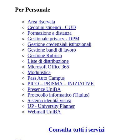
Per Personale
Area riservata
Cedolini stipendi - CUD
Formazione a distanza
Gestionale privacy - DPM
Gestione credenziali istituzionali
Gestione bandi di lavoro
Gestione Rubrica
Liste di distribuzione
Microsoft Office 365
Modulistica
Pass Auto Campus
PICO – PRISMA – INIZIATIVE
Presenze UniBA
Protocollo informatico (Titulus)
Sistema identità visiva
UP - University Planner
Webmail UniBA
Consulta tutti i servizi