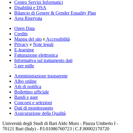
Centro Servizi Informatici
Disabilità e DSA
Bilancio di Genere & Gender Equality Plan
Area Riservata
Open Data
Credits
Mappa del sito
e
Accessibilità
Privacy
e
Note legali
E-learning
Fatturazione elettronica
Informativa sul trattamento dati
5 per mille
Amministrazione trasparente
Albo online
Atti di notifica
Bollettino ufficiale
Bandi e gare
Concorsi e selezioni
Dati di monitoraggio
Assicurazione della Qualità
Università degli Studi di Bari Aldo Moro - Piazza Umberto I -
70121 Bari (Italy) - P.I.01086760723 | C.F.80002170720