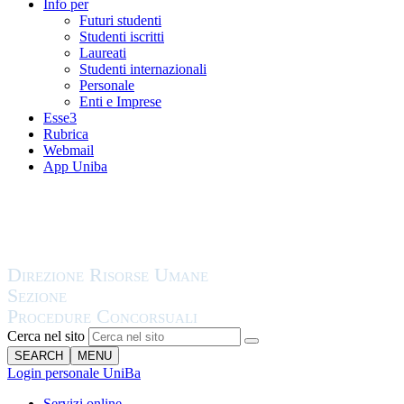
Info per
Futuri studenti
Studenti iscritti
Laureati
Studenti internazionali
Personale
Enti e Imprese
Esse3
Rubrica
Webmail
App Uniba
Cerca nel sito
SEARCH
MENU
Login personale UniBa
Servizi online