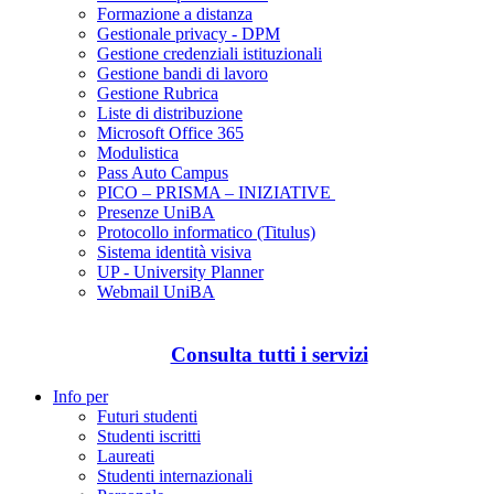
Formazione a distanza
Gestionale privacy - DPM
Gestione credenziali istituzionali
Gestione bandi di lavoro
Gestione Rubrica
Liste di distribuzione
Microsoft Office 365
Modulistica
Pass Auto Campus
PICO – PRISMA – INIZIATIVE
Presenze UniBA
Protocollo informatico (Titulus)
Sistema identità visiva
UP - University Planner
Webmail UniBA
Consulta tutti i servizi
Info per
Futuri studenti
Studenti iscritti
Laureati
Studenti internazionali