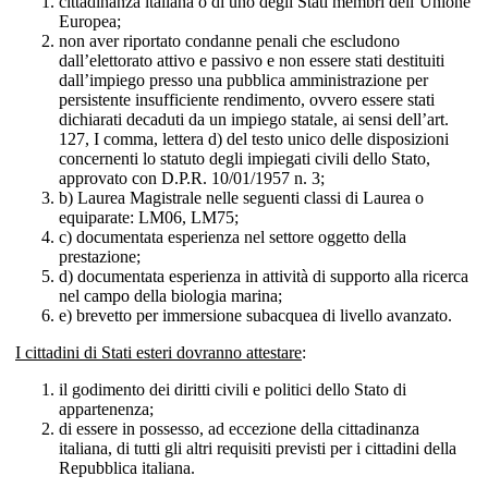
cittadinanza italiana o di uno degli Stati membri dell’Unione
Europea;
non aver riportato condanne penali che escludono
dall’elettorato attivo e passivo e non essere stati destituiti
dall’impiego presso una pubblica amministrazione per
persistente insufficiente rendimento, ovvero essere stati
dichiarati decaduti da un impiego statale, ai sensi dell’art.
127, I comma, lettera d) del testo unico delle disposizioni
concernenti lo statuto degli impiegati civili dello Stato,
approvato con D.P.R. 10/01/1957 n. 3;
b) Laurea Magistrale nelle seguenti classi di Laurea o
equiparate: LM06, LM75;
c) documentata esperienza nel settore oggetto della
prestazione;
d) documentata esperienza in attività di supporto alla ricerca
nel campo della biologia marina;
e) brevetto per immersione subacquea di livello avanzato.
I cittadini di Stati esteri dovranno attestare
:
il godimento dei diritti civili e politici dello Stato di
appartenenza;
di essere in possesso, ad eccezione della cittadinanza
italiana, di tutti gli altri requisiti previsti per i cittadini della
Repubblica italiana.