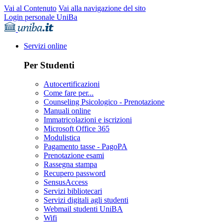
Vai al Contenuto
Vai alla navigazione del sito
Login personale UniBa
Servizi online
Per Studenti
Autocertificazioni
Come fare per...
Counseling Psicologico - Prenotazione
Manuali online
Immatricolazioni e iscrizioni
Microsoft Office 365
Modulistica
Pagamento tasse - PagoPA
Prenotazione esami
Rassegna stampa
Recupero password
SensusAccess
Servizi bibliotecari
Servizi digitali agli studenti
Webmail studenti UniBA
Wifi