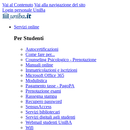
Vai al Contenuto
Vai alla navigazione del sito
Login personale UniBa
Servizi online
Per Studenti
Autocertificazioni
Come fare per...
Counseling Psicologico - Prenotazione
Manuali online
Immatricolazioni e iscrizioni
Microsoft Office 365
Modulistica
Pagamento tasse - PagoPA
Prenotazione esami
Rassegna stampa
Recupero password
SensusAccess
Servizi bibliotecari
Servizi digitali agli studenti
Webmail studenti UniBA
Wifi