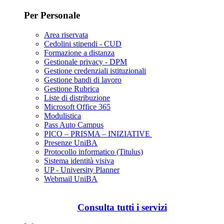
Per Personale
Area riservata
Cedolini stipendi - CUD
Formazione a distanza
Gestionale privacy - DPM
Gestione credenziali istituzionali
Gestione bandi di lavoro
Gestione Rubrica
Liste di distribuzione
Microsoft Office 365
Modulistica
Pass Auto Campus
PICO – PRISMA – INIZIATIVE
Presenze UniBA
Protocollo informatico (Titulus)
Sistema identità visiva
UP - University Planner
Webmail UniBA
Consulta tutti i servizi