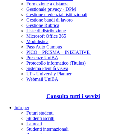
Formazione a distanza
Gestionale privacy - DPM
Gestione credenziali istituzionali
Gestione bandi di lavoro
Gestione Rubrica
Liste di distribuzione
Microsoft Office 365
Modulistica
Pass Auto Campus
PICO – PRISMA – INIZIATIVE
Presenze UniBA
Protocollo informatico (Titulus)
Sistema identità visiva
UP - University Planner
Webmail UniBA
Consulta tutti i servizi
Info per
Futuri studenti
Studenti iscritti
Laureati
Studenti internazionali