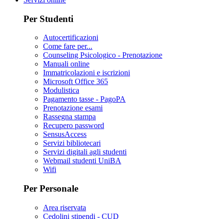
Per Studenti
Autocertificazioni
Come fare per...
Counseling Psicologico - Prenotazione
Manuali online
Immatricolazioni e iscrizioni
Microsoft Office 365
Modulistica
Pagamento tasse - PagoPA
Prenotazione esami
Rassegna stampa
Recupero password
SensusAccess
Servizi bibliotecari
Servizi digitali agli studenti
Webmail studenti UniBA
Wifi
Per Personale
Area riservata
Cedolini stipendi - CUD