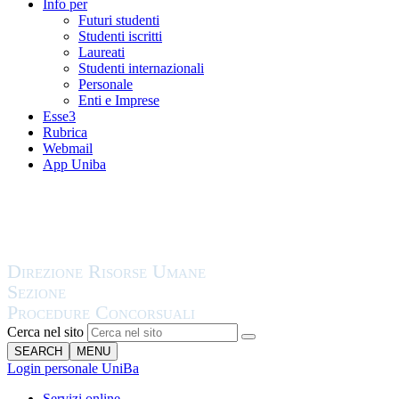
Info per
Futuri studenti
Studenti iscritti
Laureati
Studenti internazionali
Personale
Enti e Imprese
Esse3
Rubrica
Webmail
App Uniba
Cerca nel sito
SEARCH
MENU
Login personale UniBa
Servizi online