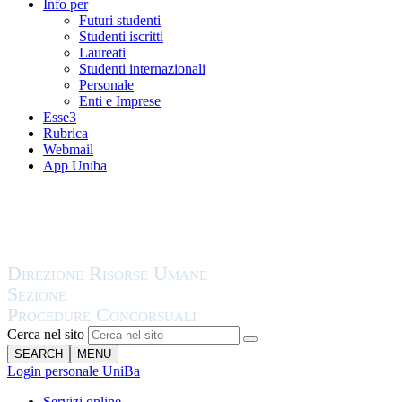
Info per
Futuri studenti
Studenti iscritti
Laureati
Studenti internazionali
Personale
Enti e Imprese
Esse3
Rubrica
Webmail
App Uniba
Cerca nel sito
SEARCH
MENU
Login personale UniBa
Servizi online