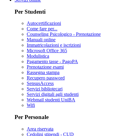
Per Studenti
Autocertificazioni
Come fare per...
Counseling Psicologico - Prenotazione
Manuali online
Immatricolazioni e iscrizioni
Microsoft Office 365
Modulistica
Pagamento tasse - PagoPA
Prenotazione esami
Rassegna stampa
Recupero password
SensusAccess
Servizi bibliotecari
Servizi digitali agli studenti
Webmail studenti UniBA
Wifi
Per Personale
Area riservata
Cedolini stipendi - CUD