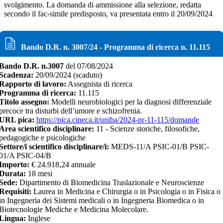
svolgimento. La domanda di ammissione alla selezione, redatta
secondo il fac-simile predisposto, va presentata entro il 20/09/2024
Bando D.R. n.
3007
/
24
- Programma di ricerca n.
11.115
Bando D.R. n.
3007
del
07/08/2024
Scadenza:
20/09/2024
(scaduto)
Rapporto di lavoro:
Assegnista di ricerca
Programma di ricerca:
11.115
Titolo assegno:
Modelli neurobiologici per la diagnosi differenziale
precoce tra disturbi dell’umore e schizofrenia.
URL pica:
https://pica.cineca.it/uniba/2024-pr-11-115/domande
Area scientifico disciplinare:
11 - Scienze storiche, filosofiche,
pedagogiche e psicologiche
Settore/i scientifico disciplinare/i:
MEDS-11/A PSIC-01/B PSIC-
01/A PSIC-04/B
Importo:
€
24.918,24 annuale
Durata:
18
mesi
Sede:
Dipartimento di Biomedicina Traslazionale e Neuroscienze
Requisiti:
Laurea in Medicina e Chirurgia o in Psicologia o in Fisica o
in Ingegneria dei Sistemi medicali o in Ingegneria Biomedica o in
Biotecnologie Mediche e Medicina Molecolare.
Lingua:
Inglese