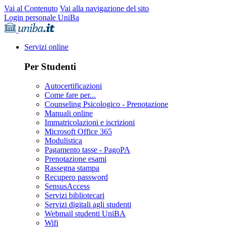
Vai al Contenuto
Vai alla navigazione del sito
Login personale UniBa
Servizi online
Per Studenti
Autocertificazioni
Come fare per...
Counseling Psicologico - Prenotazione
Manuali online
Immatricolazioni e iscrizioni
Microsoft Office 365
Modulistica
Pagamento tasse - PagoPA
Prenotazione esami
Rassegna stampa
Recupero password
SensusAccess
Servizi bibliotecari
Servizi digitali agli studenti
Webmail studenti UniBA
Wifi