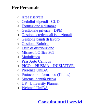
Per Personale
Area riservata
Cedolini stipendi - CUD
Formazione a distanza
Gestionale privacy - DPM
Gestione credenziali istituzionali
Gestione bandi di lavoro
Gestione Rubrica
Liste di distribuzione
Microsoft Office 365
Modulistica
Pass Auto Campus
PICO – PRISMA – INIZIATIVE
Presenze UniBA
Protocollo informatico (Titulus)
Sistema identità visiva
UP - University Planner
Webmail UniBA
Consulta tutti i servizi