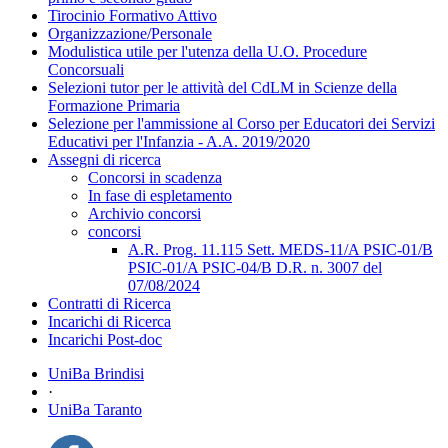
Tirocinio Formativo Attivo
Organizzazione/Personale
Modulistica utile per l'utenza della U.O. Procedure
Concorsuali
Selezioni tutor per le attività del CdLM in Scienze della
Formazione Primaria
Selezione per l'ammissione al Corso per Educatori dei Servizi
Educativi per l'Infanzia - A.A. 2019/2020
Assegni di ricerca
Concorsi in scadenza
In fase di espletamento
Archivio concorsi
concorsi
A.R. Prog. 11.115 Sett. MEDS-11/A PSIC-01/B
PSIC-01/A PSIC-04/B D.R. n. 3007 del
07/08/2024
Contratti di Ricerca
Incarichi di Ricerca
Incarichi Post-doc
UniBa Brindisi
·
UniBa Taranto