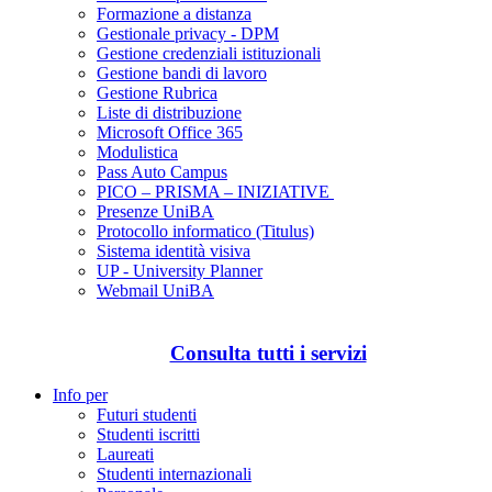
Formazione a distanza
Gestionale privacy - DPM
Gestione credenziali istituzionali
Gestione bandi di lavoro
Gestione Rubrica
Liste di distribuzione
Microsoft Office 365
Modulistica
Pass Auto Campus
PICO – PRISMA – INIZIATIVE
Presenze UniBA
Protocollo informatico (Titulus)
Sistema identità visiva
UP - University Planner
Webmail UniBA
Consulta tutti i servizi
Info per
Futuri studenti
Studenti iscritti
Laureati
Studenti internazionali