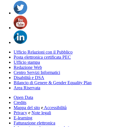
Ufficio Relazioni con il Pubblico
Posta elettronica certificata PEC
Ufficio stampa
Redazione Web
Centro Servizi Informatici
Disabilità e DSA
Bilancio di Genere & Gender Equality Plan
Area Riservata
Open Data
Credits
Mappa del sito
e
Accessibilità
Privacy
e
Note legali
E-learning
Fatturazione elettronica