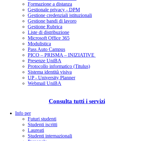
Formazione a distanza
Gestionale privacy - DPM
Gestione credenziali istituzionali
Gestione bandi di lavoro
Gestione Rubrica
Liste di distribuzione
Microsoft Office 365
Modulistica
Pass Auto Campus
PICO – PRISMA – INIZIATIVE
Presenze UniBA
Protocollo informatico (Titulus)
Sistema identità visiva
UP - University Planner
Webmail UniBA
Consulta tutti i servizi
Info per
Futuri studenti
Studenti iscritti
Laureati
Studenti internazionali