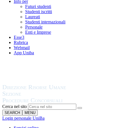
Info per
Futuri studenti
Studenti iscritti
Laureati
Studenti internazionali
Personale
Enti e Imprese
Esse3
Rubrica
Webmail
App Uniba
Cerca nel sito
SEARCH
MENU
Login personale UniBa
Servizi online