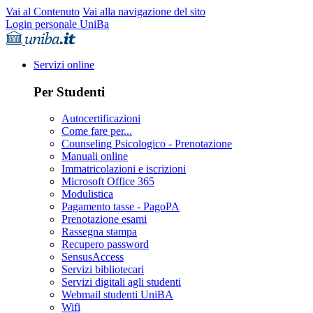
Vai al Contenuto
Vai alla navigazione del sito
Login personale UniBa
Servizi online
Per Studenti
Autocertificazioni
Come fare per...
Counseling Psicologico - Prenotazione
Manuali online
Immatricolazioni e iscrizioni
Microsoft Office 365
Modulistica
Pagamento tasse - PagoPA
Prenotazione esami
Rassegna stampa
Recupero password
SensusAccess
Servizi bibliotecari
Servizi digitali agli studenti
Webmail studenti UniBA
Wifi