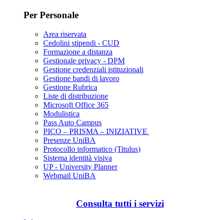
Per Personale
Area riservata
Cedolini stipendi - CUD
Formazione a distanza
Gestionale privacy - DPM
Gestione credenziali istituzionali
Gestione bandi di lavoro
Gestione Rubrica
Liste di distribuzione
Microsoft Office 365
Modulistica
Pass Auto Campus
PICO – PRISMA – INIZIATIVE
Presenze UniBA
Protocollo informatico (Titulus)
Sistema identità visiva
UP - University Planner
Webmail UniBA
Consulta tutti i servizi