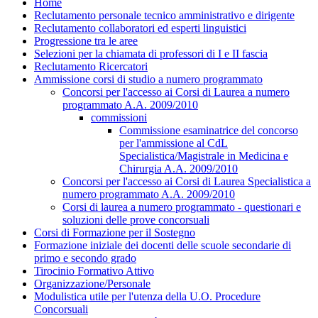
Home
Reclutamento personale tecnico amministrativo e dirigente
Reclutamento collaboratori ed esperti linguistici
Progressione tra le aree
Selezioni per la chiamata di professori di I e II fascia
Reclutamento Ricercatori
Ammissione corsi di studio a numero programmato
Concorsi per l'accesso ai Corsi di Laurea a numero
programmato A.A. 2009/2010
commissioni
Commissione esaminatrice del concorso
per l'ammissione al CdL
Specialistica/Magistrale in Medicina e
Chirurgia A.A. 2009/2010
Concorsi per l'accesso ai Corsi di Laurea Specialistica a
numero programmato A.A. 2009/2010
Corsi di laurea a numero programmato - questionari e
soluzioni delle prove concorsuali
Corsi di Formazione per il Sostegno
Formazione iniziale dei docenti delle scuole secondarie di
primo e secondo grado
Tirocinio Formativo Attivo
Organizzazione/Personale
Modulistica utile per l'utenza della U.O. Procedure
Concorsuali