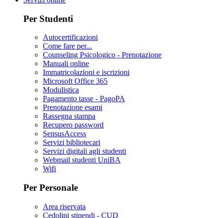
Per Studenti
Autocertificazioni
Come fare per...
Counseling Psicologico - Prenotazione
Manuali online
Immatricolazioni e iscrizioni
Microsoft Office 365
Modulistica
Pagamento tasse - PagoPA
Prenotazione esami
Rassegna stampa
Recupero password
SensusAccess
Servizi bibliotecari
Servizi digitali agli studenti
Webmail studenti UniBA
Wifi
Per Personale
Area riservata
Cedolini stipendi - CUD