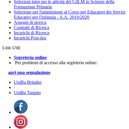
Selezioni tutor per le attività del CdLM in Scienze della
Formazione Primaria
Selezione per l'ammissione al Corso per Educatori dei Servizi
Educativi per l'Infanzia - A.A. 2019/2020
Assegni di ricerca
Contratti di Ricerca
Incarichi di Ricerca
Incarichi Post-doc
Link Utili
Segreteria online
Per problemi di accesso alla segreteria online:
apri una segnalazione
UniBa Brindisi
·
UniBa Taranto