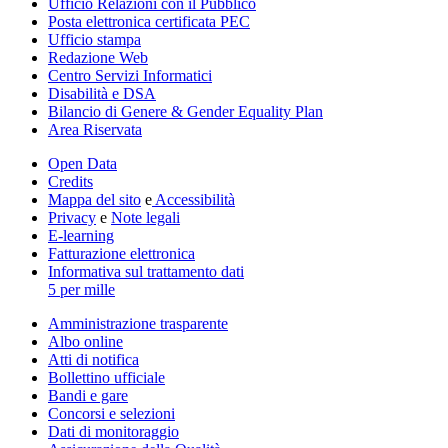
Ufficio Relazioni con il Pubblico
Posta elettronica certificata PEC
Ufficio stampa
Redazione Web
Centro Servizi Informatici
Disabilità e DSA
Bilancio di Genere & Gender Equality Plan
Area Riservata
Open Data
Credits
Mappa del sito
e
Accessibilità
Privacy
e
Note legali
E-learning
Fatturazione elettronica
Informativa sul trattamento dati
5 per mille
Amministrazione trasparente
Albo online
Atti di notifica
Bollettino ufficiale
Bandi e gare
Concorsi e selezioni
Dati di monitoraggio