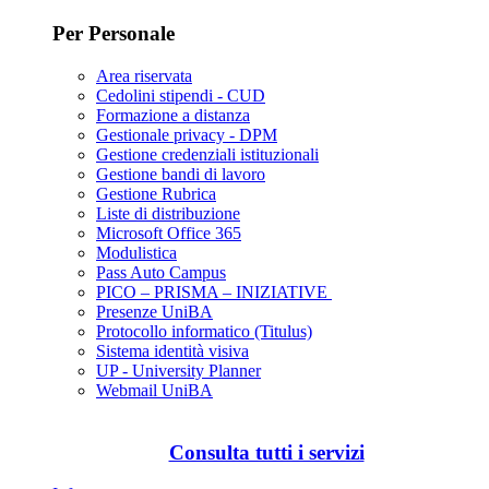
Per Personale
Area riservata
Cedolini stipendi - CUD
Formazione a distanza
Gestionale privacy - DPM
Gestione credenziali istituzionali
Gestione bandi di lavoro
Gestione Rubrica
Liste di distribuzione
Microsoft Office 365
Modulistica
Pass Auto Campus
PICO – PRISMA – INIZIATIVE
Presenze UniBA
Protocollo informatico (Titulus)
Sistema identità visiva
UP - University Planner
Webmail UniBA
Consulta tutti i servizi