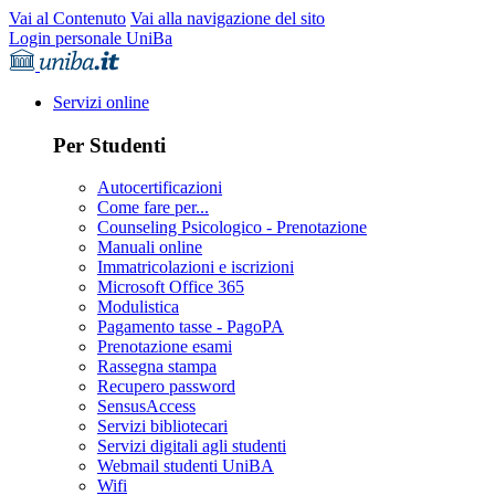
Vai al Contenuto
Vai alla navigazione del sito
Login personale UniBa
Servizi online
Per Studenti
Autocertificazioni
Come fare per...
Counseling Psicologico - Prenotazione
Manuali online
Immatricolazioni e iscrizioni
Microsoft Office 365
Modulistica
Pagamento tasse - PagoPA
Prenotazione esami
Rassegna stampa
Recupero password
SensusAccess
Servizi bibliotecari
Servizi digitali agli studenti
Webmail studenti UniBA
Wifi