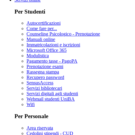
Per Studenti
Autocertificazioni
Come fare per...
Counseling Psicologico - Prenotazione
Manuali online
Immatricolazioni e iscrizioni
Microsoft Office 365
Modulistica
Pagamento tasse - PagoPA
Prenotazione esami
Rassegna stampa
Recupero password
SensusAccess
Servizi bibliotecari
Servizi digitali agli studenti
Webmail studenti UniBA
Wifi
Per Personale
Area riservata
Cedolini stipendi - CUD