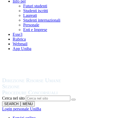
Info per
Futuri studenti
Studenti iscritti
Laureati
Studenti internazionali
Personale
Enti e Imprese
Esse3
Rubrica
Webmail
App Uniba
Cerca nel sito
SEARCH
MENU
Login personale UniBa
Servizi online