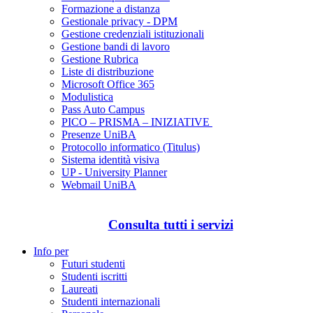
Formazione a distanza
Gestionale privacy - DPM
Gestione credenziali istituzionali
Gestione bandi di lavoro
Gestione Rubrica
Liste di distribuzione
Microsoft Office 365
Modulistica
Pass Auto Campus
PICO – PRISMA – INIZIATIVE
Presenze UniBA
Protocollo informatico (Titulus)
Sistema identità visiva
UP - University Planner
Webmail UniBA
Consulta tutti i servizi
Info per
Futuri studenti
Studenti iscritti
Laureati
Studenti internazionali