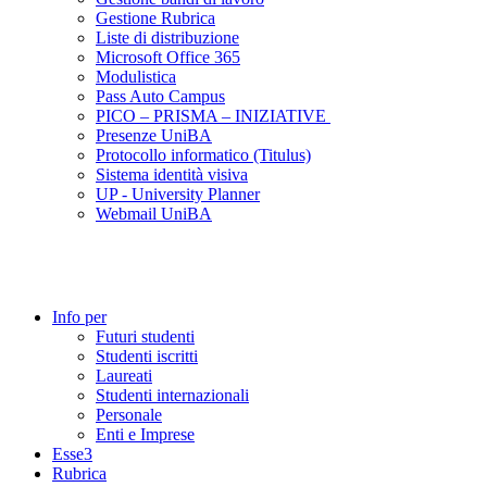
Gestione Rubrica
Liste di distribuzione
Microsoft Office 365
Modulistica
Pass Auto Campus
PICO – PRISMA – INIZIATIVE
Presenze UniBA
Protocollo informatico (Titulus)
Sistema identità visiva
UP - University Planner
Webmail UniBA
Info per
Futuri studenti
Studenti iscritti
Laureati
Studenti internazionali
Personale
Enti e Imprese
Esse3
Rubrica