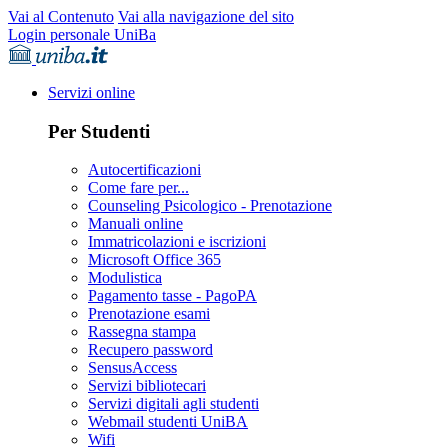
Vai al Contenuto
Vai alla navigazione del sito
Login personale UniBa
Servizi online
Per Studenti
Autocertificazioni
Come fare per...
Counseling Psicologico - Prenotazione
Manuali online
Immatricolazioni e iscrizioni
Microsoft Office 365
Modulistica
Pagamento tasse - PagoPA
Prenotazione esami
Rassegna stampa
Recupero password
SensusAccess
Servizi bibliotecari
Servizi digitali agli studenti
Webmail studenti UniBA
Wifi