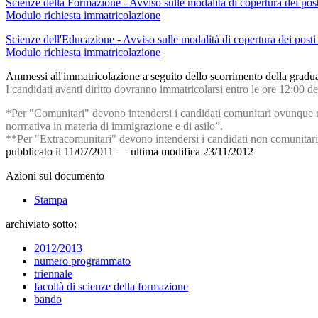
Scienze della Formazione - Avviso sulle modalità di copertura dei posti
Modulo richiesta immatricolazione
Scienze dell'Educazione - Avviso sulle modalità di copertura dei posti 
Modulo richiesta immatricolazione
Ammessi all'immatricolazione a seguito dello scorrimento della gradua
I candidati aventi diritto dovranno immatricolarsi entro le ore 12:00 
*Per "Comunitari" devono intendersi i candidati comunitari ovunque resi
normativa in materia di immigrazione e di asilo”.
**Per "Extracomunitari" devono intendersi i candidati non comunitari no
pubblicato il
11/07/2011
—
ultima modifica
23/11/2012
Azioni sul documento
Stampa
archiviato sotto:
2012/2013
numero programmato
triennale
facoltà di scienze della formazione
bando