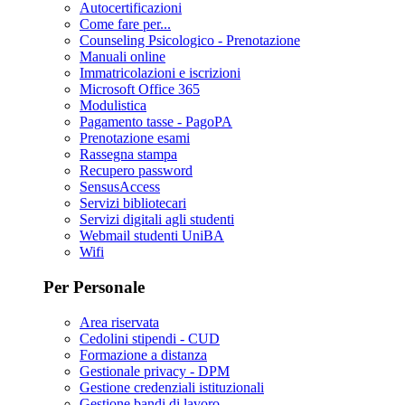
Autocertificazioni
Come fare per...
Counseling Psicologico - Prenotazione
Manuali online
Immatricolazioni e iscrizioni
Microsoft Office 365
Modulistica
Pagamento tasse - PagoPA
Prenotazione esami
Rassegna stampa
Recupero password
SensusAccess
Servizi bibliotecari
Servizi digitali agli studenti
Webmail studenti UniBA
Wifi
Per Personale
Area riservata
Cedolini stipendi - CUD
Formazione a distanza
Gestionale privacy - DPM
Gestione credenziali istituzionali
Gestione bandi di lavoro