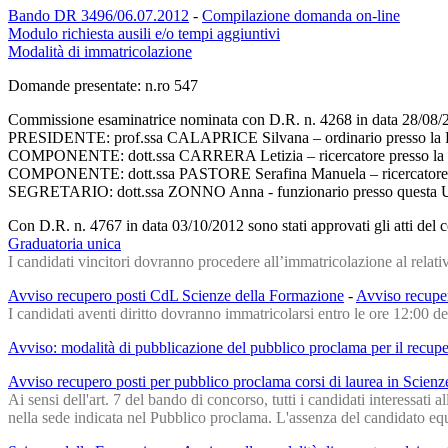
Bando DR 3496/06.07.2012
-
Compilazione domanda on-line
Modulo richiesta ausili e/o tempi aggiuntivi
Modalità di immatricolazione
Domande presentate: n.ro 547
Commissione esaminatrice nominata con D.R. n. 4268 in data 28/08/
PRESIDENTE: prof.ssa CALAPRICE Silvana – ordinario presso la Fac
COMPONENTE: dott.ssa CARRERA Letizia – ricercatore presso la Fac
COMPONENTE: dott.ssa PASTORE Serafina Manuela – ricercatore pres
SEGRETARIO: dott.ssa ZONNO Anna - funzionario presso questa U
Con D.R. n. 4767 in data 03/10/2012 sono stati approvati gli atti del 
Graduatoria unica
I candidati vincitori dovranno procedere all’immatricolazione al relativ
Avviso recupero posti CdL Scienze della Formazione
-
Avviso recupe
I candidati aventi diritto dovranno immatricolarsi entro le ore 12:00 d
Avviso: modalità di pubblicazione del pubblico proclama per il recupe
Avviso recupero posti per pubblico proclama corsi di laurea in Scien
Ai sensi dell'art. 7 del bando di concorso, tutti i candidati interessat
nella sede indicata nel Pubblico proclama. L'assenza del candidato equi