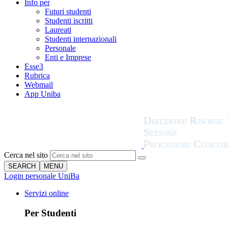
Info per
Futuri studenti
Studenti iscritti
Laureati
Studenti internazionali
Personale
Enti e Imprese
Esse3
Rubrica
Webmail
App Uniba
Cerca nel sito
SEARCH
MENU
Login personale UniBa
Servizi online
Per Studenti