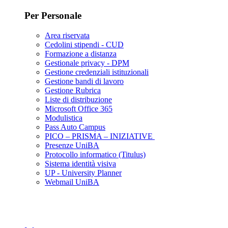
Per Personale
Area riservata
Cedolini stipendi - CUD
Formazione a distanza
Gestionale privacy - DPM
Gestione credenziali istituzionali
Gestione bandi di lavoro
Gestione Rubrica
Liste di distribuzione
Microsoft Office 365
Modulistica
Pass Auto Campus
PICO – PRISMA – INIZIATIVE
Presenze UniBA
Protocollo informatico (Titulus)
Sistema identità visiva
UP - University Planner
Webmail UniBA