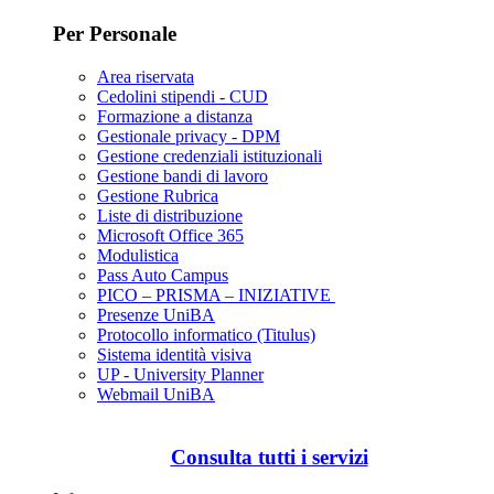
Per Personale
Area riservata
Cedolini stipendi - CUD
Formazione a distanza
Gestionale privacy - DPM
Gestione credenziali istituzionali
Gestione bandi di lavoro
Gestione Rubrica
Liste di distribuzione
Microsoft Office 365
Modulistica
Pass Auto Campus
PICO – PRISMA – INIZIATIVE
Presenze UniBA
Protocollo informatico (Titulus)
Sistema identità visiva
UP - University Planner
Webmail UniBA
Consulta tutti i servizi