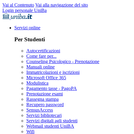
Vai al Contenuto
Vai alla navigazione del sito
Login personale UniBa
Servizi online
Per Studenti
Autocertificazioni
Come fare per...
Counseling Psicologico - Prenotazione
Manuali online
Immatricolazioni e iscrizioni
Microsoft Office 365
Modulistica
Pagamento tasse - PagoPA
Prenotazione esami
Rassegna stampa
Recupero password
SensusAccess
Servizi bibliotecari
Servizi digitali agli studenti
Webmail studenti UniBA
Wifi