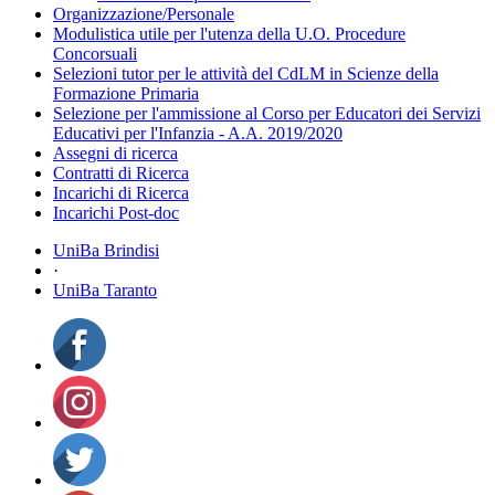
Organizzazione/Personale
Modulistica utile per l'utenza della U.O. Procedure
Concorsuali
Selezioni tutor per le attività del CdLM in Scienze della
Formazione Primaria
Selezione per l'ammissione al Corso per Educatori dei Servizi
Educativi per l'Infanzia - A.A. 2019/2020
Assegni di ricerca
Contratti di Ricerca
Incarichi di Ricerca
Incarichi Post-doc
UniBa Brindisi
·
UniBa Taranto