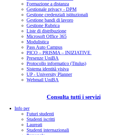
Formazione a distanza
Gestionale privacy - DPM
Gestione credenziali istituzionali
Gestione bandi di lavoro
Gestione Rubrica
Liste di distribuzione
Microsoft Office 365
Modulistica
Pass Auto Campus
PICO – PRISMA – INIZIATIVE
Presenze UniBA
Protocollo informatico (Titulus)
Sistema identità visiva
UP - University Planner
Webmail UniBA
Consulta tutti i servizi
Info per
Futuri studenti
Studenti iscritti
Laureati
Studenti internazionali