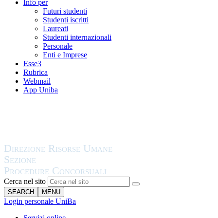
Info per
Futuri studenti
Studenti iscritti
Laureati
Studenti internazionali
Personale
Enti e Imprese
Esse3
Rubrica
Webmail
App Uniba
Cerca nel sito
SEARCH
MENU
Login personale UniBa
Servizi online