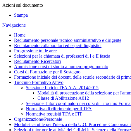
Azioni sul documento
Stampa
Navigazione
Home
Reclutamento personale tecnico amministrativo e dirigente
Reclutamento collaboratori ed esperti linguistici
Progressione tra le aree
Selezioni per la chiamata di professori di I e II fascia
Reclutamento Ricercatori
Ammissione corsi di studio a numero programmato
Corsi di Formazione per il Sostegno
Formazione iniziale dei docenti delle scuole secondarie di pri
Tirocinio Formativo Attivo
Selezione II ciclo TFA A.A. 2014/2015
Modalità di prosecuzione della selezione per l'am
Classe di Abilitazione A012
Selezione Tutor coordinatori nei corsi di Tirocinio Form
Normativa di riferimento per il TFA
Normativa requisiti TFA e FIT
Organizzazione/Personale
Modulistica utile per l'utenza della U.O. Procedure Concorsuali
Selezioni tutor per le attività del CdLM in Scienze della Forma