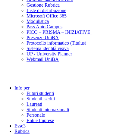
Gestione Rubrica
Liste di distribuzione
Microsoft Office 365
Modulistica
Pass Auto Campus
PICO – PRISMA – INIZIATIVE
Presenze UniBA
Protocollo informatico (Titulus)
Sistema identità visiva
UP - University Planner
Webmail UniBA
Info per
Futuri studenti
Studenti iscritti
Laureati
Studenti internazionali
Personale
Enti e Imprese
Esse3
Rubrica