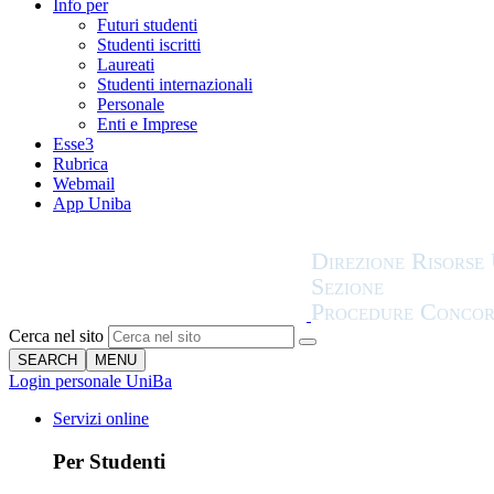
Info per
Futuri studenti
Studenti iscritti
Laureati
Studenti internazionali
Personale
Enti e Imprese
Esse3
Rubrica
Webmail
App Uniba
Cerca nel sito
SEARCH
MENU
Login personale UniBa
Servizi online
Per Studenti