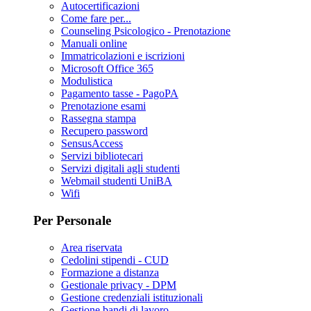
Autocertificazioni
Come fare per...
Counseling Psicologico - Prenotazione
Manuali online
Immatricolazioni e iscrizioni
Microsoft Office 365
Modulistica
Pagamento tasse - PagoPA
Prenotazione esami
Rassegna stampa
Recupero password
SensusAccess
Servizi bibliotecari
Servizi digitali agli studenti
Webmail studenti UniBA
Wifi
Per Personale
Area riservata
Cedolini stipendi - CUD
Formazione a distanza
Gestionale privacy - DPM
Gestione credenziali istituzionali
Gestione bandi di lavoro