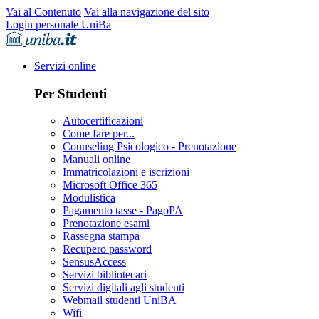
Vai al Contenuto
Vai alla navigazione del sito
Login personale UniBa
Servizi online
Per Studenti
Autocertificazioni
Come fare per...
Counseling Psicologico - Prenotazione
Manuali online
Immatricolazioni e iscrizioni
Microsoft Office 365
Modulistica
Pagamento tasse - PagoPA
Prenotazione esami
Rassegna stampa
Recupero password
SensusAccess
Servizi bibliotecari
Servizi digitali agli studenti
Webmail studenti UniBA
Wifi