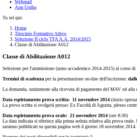
Webmail
App Uniba
Tu sei qui:
Home
Tirocinio Formativo Attivo
Selezione II ciclo TFA A.A. 2014/2015
Classe di Abilitazione A012
Classe di Abilitazione A012
Selezione per l'ammissione (anno accademico 2014-2015) al corso d
Termini di scadenza
per la presentazione on-line dell'iscrizione:
dall
La domanda, unitamente alla ricevuta di pagamento del MAV ed alla do
Data espletamento prova scritta: 11 novembre 2014
(inizio opera
La prova scritta si svolgerà presso: Ex Facoltà di Agraria, plesso cen
Data espletamento prova orale: 21 novembre 2014
(ore 8:30)
La data indicata si riferisce alla prima seduta relativa alla prova orale
saranno pubblicati su questa pagina web il giorno 18 novembre 2014.
Numero dei posti disponibili per le iscrizioni: 5