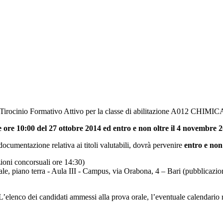
i Tirocinio Formativo Attivo per la classe di abilitazione A012 CH
e ore 10:00 del 27 ottobre 2014 ed
entro e non oltre il 4 novembre 
cumentazione relativa ai titoli valutabili, dovrà pervenire
entro e non
zioni concorsuali ore 14:30)
trale, piano terra - Aula III - Campus, via Orabona, 4 – Bari (pubblica
. L’elenco dei candidati ammessi alla prova orale, l’eventuale calendario r