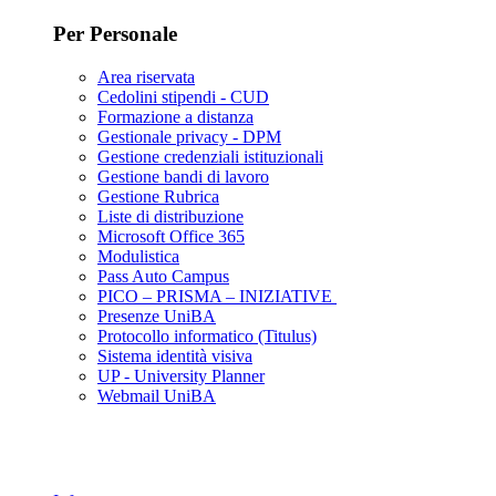
Per Personale
Area riservata
Cedolini stipendi - CUD
Formazione a distanza
Gestionale privacy - DPM
Gestione credenziali istituzionali
Gestione bandi di lavoro
Gestione Rubrica
Liste di distribuzione
Microsoft Office 365
Modulistica
Pass Auto Campus
PICO – PRISMA – INIZIATIVE
Presenze UniBA
Protocollo informatico (Titulus)
Sistema identità visiva
UP - University Planner
Webmail UniBA