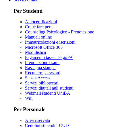
Per Studenti
Autocertificazioni
Come fare per...
Counseling Psicologico - Prenotazione
Manuali online
Immatricolazioni e iscrizioni
Microsoft Office 365
Modulistica
Pagamento tasse - PagoPA
Prenotazione esami
Rassegna stampa
Recupero password
SensusAccess
Servizi bibliotecari
Servizi digitali agli studenti
Webmail studenti UniBA
Wifi
Per Personale
Area riservata
Cedolini stipendi - CUD