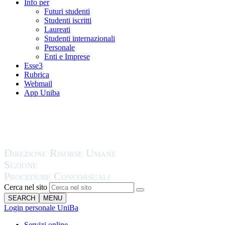
Info per
Futuri studenti
Studenti iscritti
Laureati
Studenti internazionali
Personale
Enti e Imprese
Esse3
Rubrica
Webmail
App Uniba
Cerca nel sito
SEARCH
MENU
Login personale UniBa
Servizi online