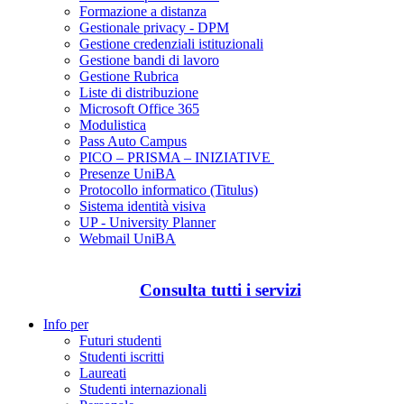
Formazione a distanza
Gestionale privacy - DPM
Gestione credenziali istituzionali
Gestione bandi di lavoro
Gestione Rubrica
Liste di distribuzione
Microsoft Office 365
Modulistica
Pass Auto Campus
PICO – PRISMA – INIZIATIVE
Presenze UniBA
Protocollo informatico (Titulus)
Sistema identità visiva
UP - University Planner
Webmail UniBA
Consulta tutti i servizi
Info per
Futuri studenti
Studenti iscritti
Laureati
Studenti internazionali