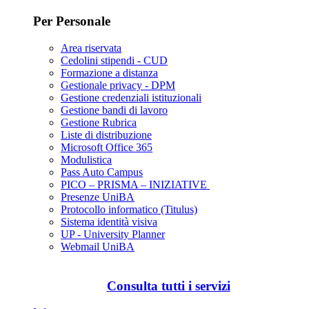
Per Personale
Area riservata
Cedolini stipendi - CUD
Formazione a distanza
Gestionale privacy - DPM
Gestione credenziali istituzionali
Gestione bandi di lavoro
Gestione Rubrica
Liste di distribuzione
Microsoft Office 365
Modulistica
Pass Auto Campus
PICO – PRISMA – INIZIATIVE
Presenze UniBA
Protocollo informatico (Titulus)
Sistema identità visiva
UP - University Planner
Webmail UniBA
Consulta tutti i servizi