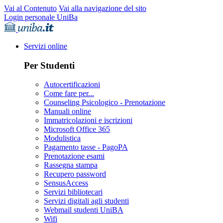
Vai al Contenuto
Vai alla navigazione del sito
Login personale UniBa
Servizi online
Per Studenti
Autocertificazioni
Come fare per...
Counseling Psicologico - Prenotazione
Manuali online
Immatricolazioni e iscrizioni
Microsoft Office 365
Modulistica
Pagamento tasse - PagoPA
Prenotazione esami
Rassegna stampa
Recupero password
SensusAccess
Servizi bibliotecari
Servizi digitali agli studenti
Webmail studenti UniBA
Wifi