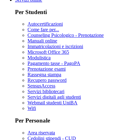
Per Studenti
Autocertificazioni
Come fare per...
Counseling Psicologico - Prenotazione
Manuali online
Immatricolazioni e iscrizioni
Microsoft Office 365
Modulistica
Pagamento tasse - PagoPA
Prenotazione esami
Rassegna stampa
Recupero password
SensusAccess
Servizi bibliotecari
Servizi digitali agli studenti
Webmail studenti UniBA
Wifi
Per Personale
Area riservata
Cedolini stipendi - CUD