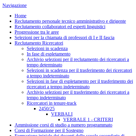
Navigazione
Home
Reclutamento personale tecnico amministrativo e dirigente
Reclutamento collaboratori ed esperti linguistici
Progressione tra le aree
Selezioni per la chiamata di professori di I e II fascia
Reclutamento Ricercatori
Selezioni in scadenza
In fase di espletamento
Archivio selezioni per il reclutamento dei ricercatori a
tempo determinato
Selezioni in scadenza per il trasferimento dei ricercatori
a tempo indeterminato
Selezioni in fase di espletamento per il trasferimento dei
ricercatori a tempo indeterminato
Archivio selezioni per il trasferimento dei ricercatori a
tempo indeterminato
Ricercatori in tenure-track
2450/25
VERBALI
VERBALE 1 - CRITERI
Ammissione corsi di studio a numero programmato
Corsi di Formazione per il Sostegno
Formazione iniziale dei docenti delle scuole secondarie di