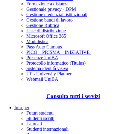
Formazione a distanza
Gestionale privacy - DPM
Gestione credenziali istituzionali
Gestione bandi di lavoro
Gestione Rubrica
Liste di distribuzione
Microsoft Office 365
Modulistica
Pass Auto Campus
PICO – PRISMA – INIZIATIVE
Presenze UniBA
Protocollo informatico (Titulus)
Sistema identità visiva
UP - University Planner
Webmail UniBA
Consulta tutti i servizi
Info per
Futuri studenti
Studenti iscritti
Laureati
Studenti internazionali