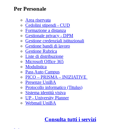
Per Personale
Area riservata
Cedolini stipendi - CUD
Formazione a distanza
Gestionale privacy - DPM
Gestione credenziali istituzionali
Gestione bandi di lavoro
Gestione Rubrica
Liste di distribuzione
Microsoft Office 365
Modulistica
Pass Auto Campus
PICO – PRISMA – INIZIATIVE
Presenze UniBA
Protocollo informatico (Titulus)
Sistema identità visiva
UP - University Planner
Webmail UniBA
Consulta tutti i servizi