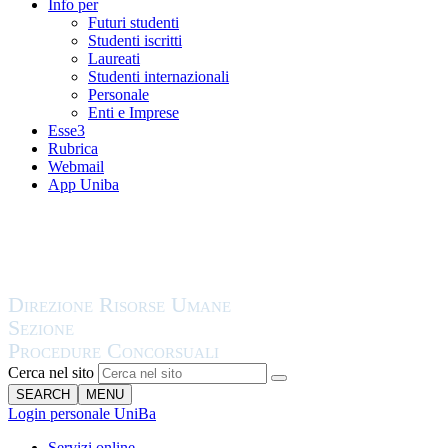
Info per
Futuri studenti
Studenti iscritti
Laureati
Studenti internazionali
Personale
Enti e Imprese
Esse3
Rubrica
Webmail
App Uniba
Cerca nel sito
SEARCH
MENU
Login personale UniBa
Servizi online