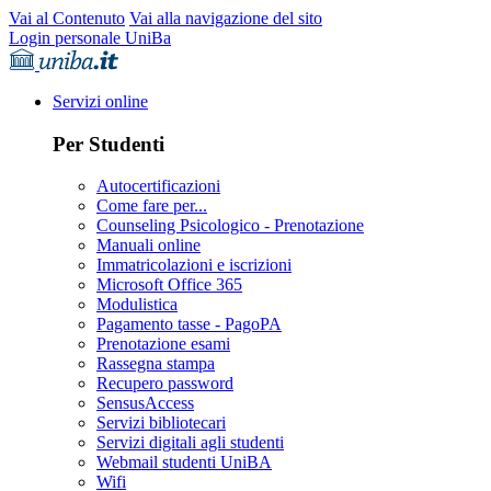
Vai al Contenuto
Vai alla navigazione del sito
Login personale UniBa
Servizi online
Per Studenti
Autocertificazioni
Come fare per...
Counseling Psicologico - Prenotazione
Manuali online
Immatricolazioni e iscrizioni
Microsoft Office 365
Modulistica
Pagamento tasse - PagoPA
Prenotazione esami
Rassegna stampa
Recupero password
SensusAccess
Servizi bibliotecari
Servizi digitali agli studenti
Webmail studenti UniBA
Wifi