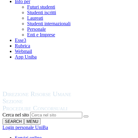
Info per
Futuri studenti
Studenti iscritti
Laureati
Studenti internazionali
Personale
Enti e Imprese
Esse3
Rubrica
Webmail
App Uniba
Cerca nel sito
SEARCH
MENU
Login personale UniBa
Servizi online