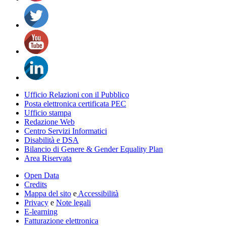
Ufficio Relazioni con il Pubblico
Posta elettronica certificata PEC
Ufficio stampa
Redazione Web
Centro Servizi Informatici
Disabilità e DSA
Bilancio di Genere & Gender Equality Plan
Area Riservata
Open Data
Credits
Mappa del sito
e
Accessibilità
Privacy
e
Note legali
E-learning
Fatturazione elettronica