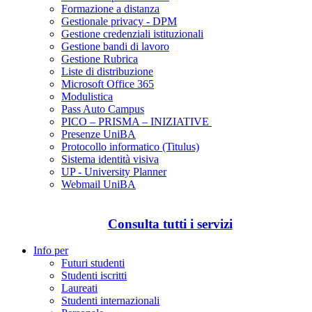
Formazione a distanza
Gestionale privacy - DPM
Gestione credenziali istituzionali
Gestione bandi di lavoro
Gestione Rubrica
Liste di distribuzione
Microsoft Office 365
Modulistica
Pass Auto Campus
PICO – PRISMA – INIZIATIVE
Presenze UniBA
Protocollo informatico (Titulus)
Sistema identità visiva
UP - University Planner
Webmail UniBA
Consulta tutti i servizi
Info per
Futuri studenti
Studenti iscritti
Laureati
Studenti internazionali