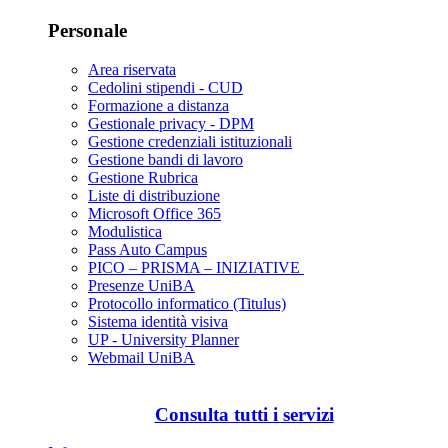
Personale
Area riservata
Cedolini stipendi - CUD
Formazione a distanza
Gestionale privacy - DPM
Gestione credenziali istituzionali
Gestione bandi di lavoro
Gestione Rubrica
Liste di distribuzione
Microsoft Office 365
Modulistica
Pass Auto Campus
PICO – PRISMA – INIZIATIVE
Presenze UniBA
Protocollo informatico (Titulus)
Sistema identità visiva
UP - University Planner
Webmail UniBA
Consulta tutti i servizi