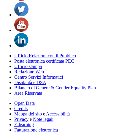
Ufficio Relazioni con il Pubblico
Posta elettronica certificata PEC
Ufficio stampa
Redazione Web
Centro Servizi Informatici
Disabilità e DSA
Bilancio di Genere & Gender Equality Plan
Area Riservata
Open Data
Credits
Mappa del sito
e
Accessibilità
Privacy
e
Note legali
E-learning
Fatturazione elettronica