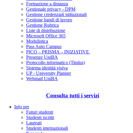
Formazione a distanza
Gestionale privacy - DPM
Gestione credenziali istituzionali
Gestione bandi di lavoro
Gestione Rubrica
Liste di distribuzione
Microsoft Office 365
Modulistica
Pass Auto Campus
PICO – PRISMA – INIZIATIVE
Presenze UniBA
Protocollo informatico (Titulus)
Sistema identità visiva
UP - University Planner
Webmail UniBA
Consulta tutti i servizi
Info per
Futuri studenti
Studenti iscritti
Laureati
Studenti internazionali