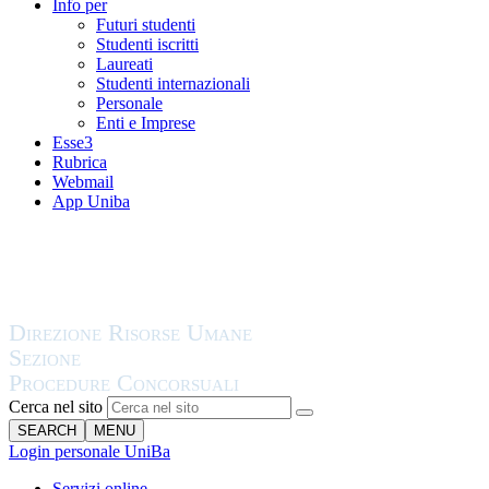
Info per
Futuri studenti
Studenti iscritti
Laureati
Studenti internazionali
Personale
Enti e Imprese
Esse3
Rubrica
Webmail
App Uniba
Cerca nel sito
SEARCH
MENU
Login personale UniBa
Servizi online