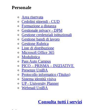
Personale
Area riservata
Cedolini stipendi - CUD
Formazione a distanza
Gestionale privacy - DPM
Gestione credenziali istituzionali
Gestione bandi di lavoro
Gestione Rubrica
Liste di distribuzione
Microsoft Office 365
Modulistica
Pass Auto Campus
PICO – PRISMA – INIZIATIVE
Presenze UniBA
Protocollo informatico (Titulus)
Sistema identità visiva
UP - University Planner
Webmail UniBA
Consulta tutti i servizi