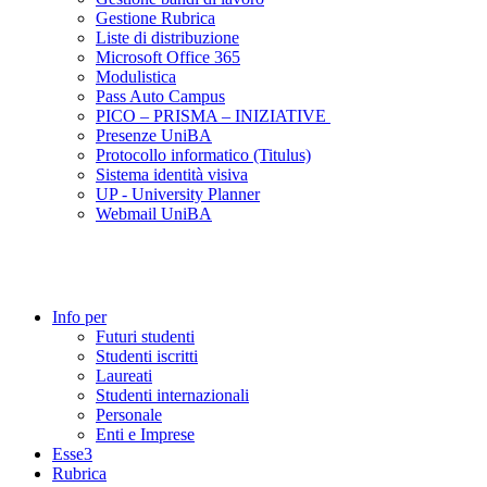
Gestione Rubrica
Liste di distribuzione
Microsoft Office 365
Modulistica
Pass Auto Campus
PICO – PRISMA – INIZIATIVE
Presenze UniBA
Protocollo informatico (Titulus)
Sistema identità visiva
UP - University Planner
Webmail UniBA
Info per
Futuri studenti
Studenti iscritti
Laureati
Studenti internazionali
Personale
Enti e Imprese
Esse3
Rubrica