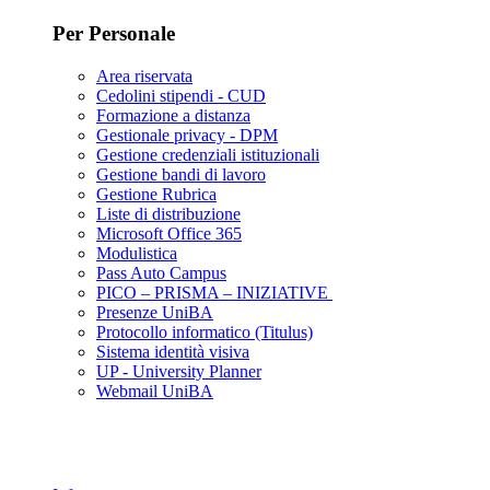
Per Personale
Area riservata
Cedolini stipendi - CUD
Formazione a distanza
Gestionale privacy - DPM
Gestione credenziali istituzionali
Gestione bandi di lavoro
Gestione Rubrica
Liste di distribuzione
Microsoft Office 365
Modulistica
Pass Auto Campus
PICO – PRISMA – INIZIATIVE
Presenze UniBA
Protocollo informatico (Titulus)
Sistema identità visiva
UP - University Planner
Webmail UniBA