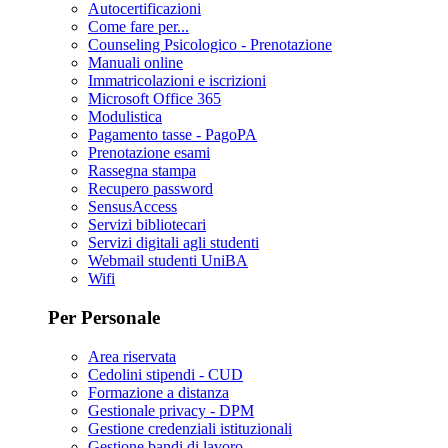
Autocertificazioni
Come fare per...
Counseling Psicologico - Prenotazione
Manuali online
Immatricolazioni e iscrizioni
Microsoft Office 365
Modulistica
Pagamento tasse - PagoPA
Prenotazione esami
Rassegna stampa
Recupero password
SensusAccess
Servizi bibliotecari
Servizi digitali agli studenti
Webmail studenti UniBA
Wifi
Per Personale
Area riservata
Cedolini stipendi - CUD
Formazione a distanza
Gestionale privacy - DPM
Gestione credenziali istituzionali
Gestione bandi di lavoro