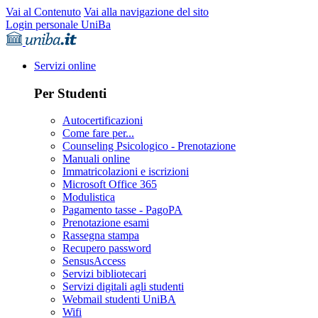
Vai al Contenuto
Vai alla navigazione del sito
Login personale UniBa
Servizi online
Per Studenti
Autocertificazioni
Come fare per...
Counseling Psicologico - Prenotazione
Manuali online
Immatricolazioni e iscrizioni
Microsoft Office 365
Modulistica
Pagamento tasse - PagoPA
Prenotazione esami
Rassegna stampa
Recupero password
SensusAccess
Servizi bibliotecari
Servizi digitali agli studenti
Webmail studenti UniBA
Wifi