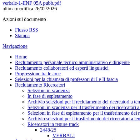
verbale-1-IINF 05A pubb.pdf
ultima modifica
26/02/2026
Azioni sul documento
Flusso RSS
Stampa
Navigazione
Home
Reclutamento personale tecnico amministrativo e dirigente
Reclutamento collaboratori ed esperti linguistici
Progressione tra le aree
Selezioni per la chiamata di professori di I e II fascia
Reclutamento Ricercatori
Selezioni in scadenza
In fase di espletamento
Archivio selezioni per il reclutamento dei ricercatori a t
Selezioni in scadenza per il trasferimento dei ricercatori
Selezioni in fase di espletamento per il trasferimento dei 
Archivio selezioni per il trasferimento dei ricercatori a 
Ricercatori in tenure-track
2448/25
VERBALI