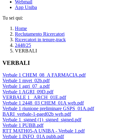
Webmail
App Uniba
Tu sei qui:
Home
Reclutamento Ricercatori
Ricercatori in tenure-track
2448/25
VERBALI
VERBALI
Verbale 1 CHEM_08_A FARMACIA.pdf
Verbale 1 mvet_02b.pdf
Verbale 1 agri_07_a.pdf
Verbale 1 AGRI_09D.pdf
VERBALE 1 _ARCH_01E.pdf
Verbale 1 2448_03 CHEM_01A web.pdf
Verbale 1 riunione preliminare GSPS_01A.pdf
BARI_verbale-1-paed02b web.pdf
Verbale 1_signed (1)_signed_signed.pdf
Verbale 1 PUBB.pdf
RTT MATH05-A UNIBA - Verbale 1.pdf
Verbale 1 INFO_01A pubb.pdf