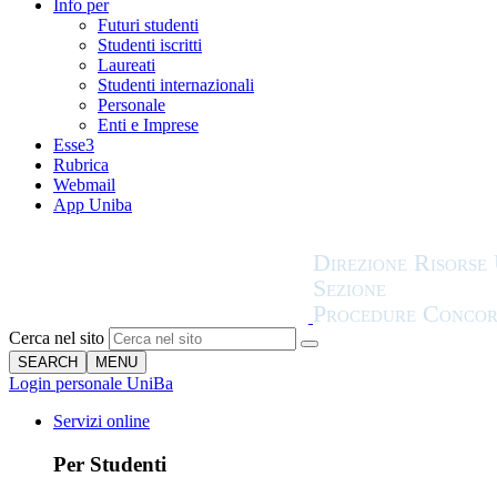
Info per
Futuri studenti
Studenti iscritti
Laureati
Studenti internazionali
Personale
Enti e Imprese
Esse3
Rubrica
Webmail
App Uniba
Cerca nel sito
SEARCH
MENU
Login personale UniBa
Servizi online
Per Studenti