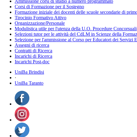
Ammissione corsi di studio a numero programmato
Corsi di Formazione per il Sostegno
Formazione iniziale dei docenti delle scuole secondarie di pri
Tirocinio Formativo Attivo
Organizzazione/Personale
Modulistica utile per l'utenza della U.O. Procedure Concorsuali
Selezioni tutor per le attività del CdLM in Scienze della Forma
Selezione per l'ammissione al Corso per Educatori dei Servizi E
Assegni di ricerca
Contratti di Ricerca
Incarichi di Ricerca
Incarichi Post-doc
UniBa Brindisi
·
UniBa Taranto