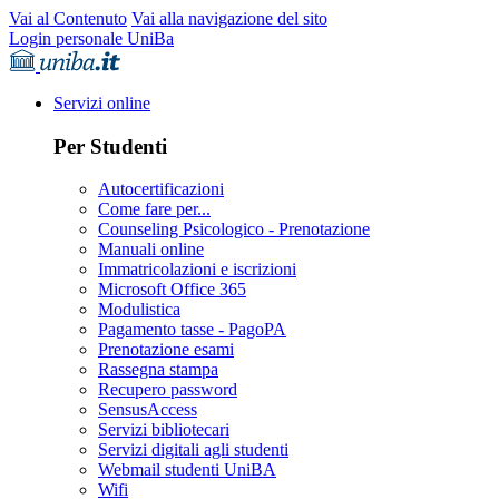
Vai al Contenuto
Vai alla navigazione del sito
Login personale UniBa
Servizi online
Per Studenti
Autocertificazioni
Come fare per...
Counseling Psicologico - Prenotazione
Manuali online
Immatricolazioni e iscrizioni
Microsoft Office 365
Modulistica
Pagamento tasse - PagoPA
Prenotazione esami
Rassegna stampa
Recupero password
SensusAccess
Servizi bibliotecari
Servizi digitali agli studenti
Webmail studenti UniBA
Wifi