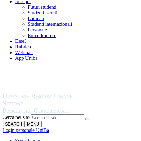
Info per
Futuri studenti
Studenti iscritti
Laureati
Studenti internazionali
Personale
Enti e Imprese
Esse3
Rubrica
Webmail
App Uniba
Cerca nel sito
SEARCH
MENU
Login personale UniBa
Servizi online