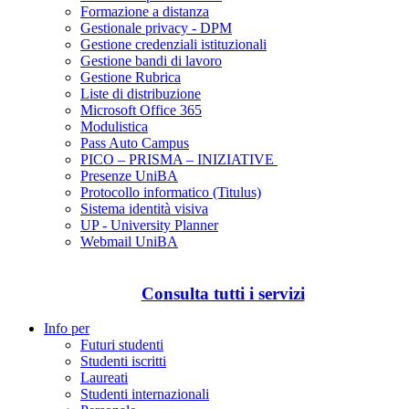
Formazione a distanza
Gestionale privacy - DPM
Gestione credenziali istituzionali
Gestione bandi di lavoro
Gestione Rubrica
Liste di distribuzione
Microsoft Office 365
Modulistica
Pass Auto Campus
PICO – PRISMA – INIZIATIVE
Presenze UniBA
Protocollo informatico (Titulus)
Sistema identità visiva
UP - University Planner
Webmail UniBA
Consulta tutti i servizi
Info per
Futuri studenti
Studenti iscritti
Laureati
Studenti internazionali