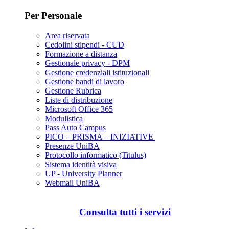
Per Personale
Area riservata
Cedolini stipendi - CUD
Formazione a distanza
Gestionale privacy - DPM
Gestione credenziali istituzionali
Gestione bandi di lavoro
Gestione Rubrica
Liste di distribuzione
Microsoft Office 365
Modulistica
Pass Auto Campus
PICO – PRISMA – INIZIATIVE
Presenze UniBA
Protocollo informatico (Titulus)
Sistema identità visiva
UP - University Planner
Webmail UniBA
Consulta tutti i servizi