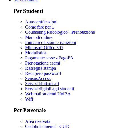
Per Studenti
Autocertificazioni
Come fare per...
Counseling Psicologico - Prenotazione
Manuali online
Immatricolazioni e iscrizioni
Microsoft Office 365
Modulistica
Pagamento tasse - PagoPA
Prenotazione esami
Rassegna stampa
Recupero password
SensusAccess
Servizi bibliotecari
Servizi digitali agli studenti
Webmail studenti UniBA
Wifi
Per Personale
Area riservata
Cedolini stipendi - CUD