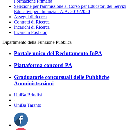
Formazione Primaria
Selezione per l'ammissione al Corso per Educatori dei Servizi
Educativi per l'Infanzia - A.A. 2019/2020
Assegni di ricerca
Contratti di Ricerca
Incarichi di Ricerca
Incarichi Post-doc
Dipartimento della Funzione Pubblica
Portale unico del Reclutamento InPA
Piattaforma concorsi PA
Graduatorie concorsuali delle Pubbliche
Amministrazioni
UniBa Brindisi
·
UniBa Taranto