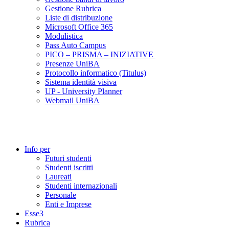
Gestione Rubrica
Liste di distribuzione
Microsoft Office 365
Modulistica
Pass Auto Campus
PICO – PRISMA – INIZIATIVE
Presenze UniBA
Protocollo informatico (Titulus)
Sistema identità visiva
UP - University Planner
Webmail UniBA
Info per
Futuri studenti
Studenti iscritti
Laureati
Studenti internazionali
Personale
Enti e Imprese
Esse3
Rubrica