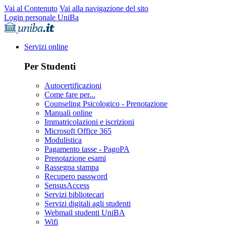
Vai al Contenuto
Vai alla navigazione del sito
Login personale UniBa
Servizi online
Per Studenti
Autocertificazioni
Come fare per...
Counseling Psicologico - Prenotazione
Manuali online
Immatricolazioni e iscrizioni
Microsoft Office 365
Modulistica
Pagamento tasse - PagoPA
Prenotazione esami
Rassegna stampa
Recupero password
SensusAccess
Servizi bibliotecari
Servizi digitali agli studenti
Webmail studenti UniBA
Wifi