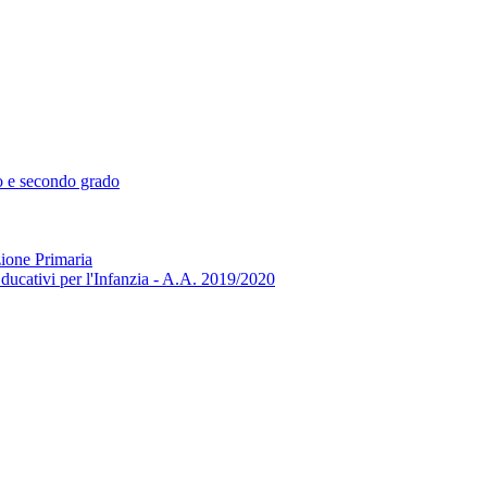
mo e secondo grado
zione Primaria
ducativi per l'Infanzia - A.A. 2019/2020