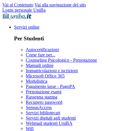
Vai al Contenuto
Vai alla navigazione del sito
Login personale UniBa
Servizi online
Per Studenti
Autocertificazioni
Come fare per...
Counseling Psicologico - Prenotazione
Manuali online
Immatricolazioni e iscrizioni
Microsoft Office 365
Modulistica
Pagamento tasse - PagoPA
Prenotazione esami
Rassegna stampa
Recupero password
SensusAccess
Servizi bibliotecari
Servizi digitali agli studenti
Webmail studenti UniBA
Wifi