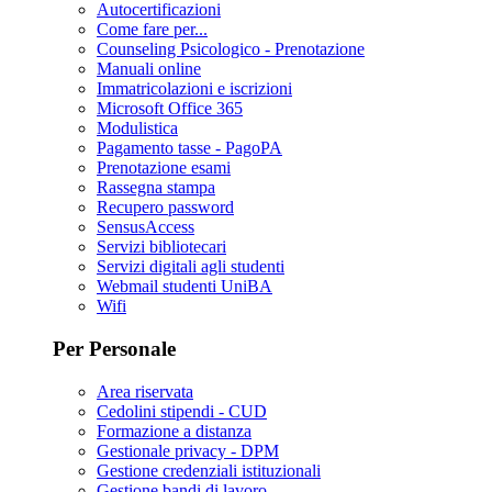
Autocertificazioni
Come fare per...
Counseling Psicologico - Prenotazione
Manuali online
Immatricolazioni e iscrizioni
Microsoft Office 365
Modulistica
Pagamento tasse - PagoPA
Prenotazione esami
Rassegna stampa
Recupero password
SensusAccess
Servizi bibliotecari
Servizi digitali agli studenti
Webmail studenti UniBA
Wifi
Per Personale
Area riservata
Cedolini stipendi - CUD
Formazione a distanza
Gestionale privacy - DPM
Gestione credenziali istituzionali
Gestione bandi di lavoro