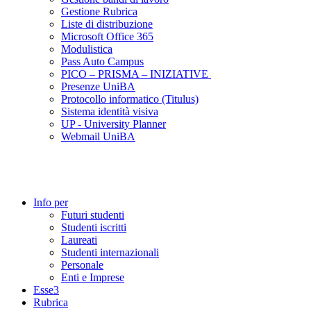
Gestione Rubrica
Liste di distribuzione
Microsoft Office 365
Modulistica
Pass Auto Campus
PICO – PRISMA – INIZIATIVE
Presenze UniBA
Protocollo informatico (Titulus)
Sistema identità visiva
UP - University Planner
Webmail UniBA
Info per
Futuri studenti
Studenti iscritti
Laureati
Studenti internazionali
Personale
Enti e Imprese
Esse3
Rubrica