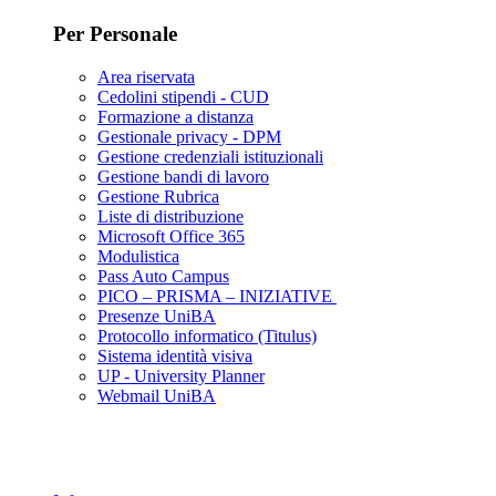
Per Personale
Area riservata
Cedolini stipendi - CUD
Formazione a distanza
Gestionale privacy - DPM
Gestione credenziali istituzionali
Gestione bandi di lavoro
Gestione Rubrica
Liste di distribuzione
Microsoft Office 365
Modulistica
Pass Auto Campus
PICO – PRISMA – INIZIATIVE
Presenze UniBA
Protocollo informatico (Titulus)
Sistema identità visiva
UP - University Planner
Webmail UniBA