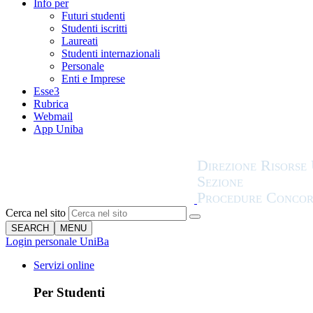
Info per
Futuri studenti
Studenti iscritti
Laureati
Studenti internazionali
Personale
Enti e Imprese
Esse3
Rubrica
Webmail
App Uniba
Cerca nel sito
SEARCH
MENU
Login personale UniBa
Servizi online
Per Studenti