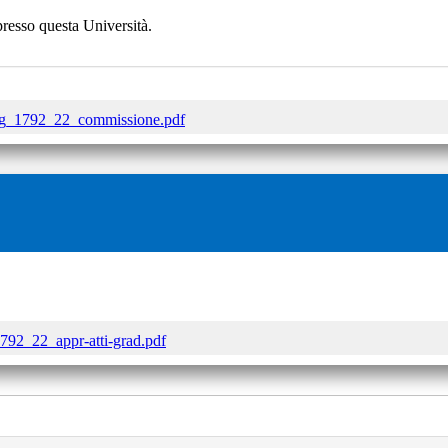
resso questa Università.
_1792_22_commissione.pdf
2_22_appr-atti-grad.pdf