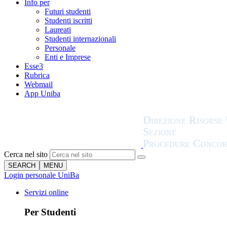
Info per
Futuri studenti
Studenti iscritti
Laureati
Studenti internazionali
Personale
Enti e Imprese
Esse3
Rubrica
Webmail
App Uniba
Cerca nel sito
SEARCH
MENU
Login personale UniBa
Servizi online
Per Studenti