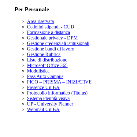
Per Personale
Area riservata
Cedolini stipendi - CUD
Formazione a distanza
Gestionale privacy - DPM
Gestione credenziali istituzionali
Gestione bandi di lavoro
Gestione Rubrica
Liste di distribuzione
Microsoft Office 365
Modulistica
Pass Auto Campus
PICO – PRISMA – INIZIATIVE
Presenze UniBA
Protocollo informatico (Titulus)
Sistema identità visiva
UP - University Planner
Webmail UniBA