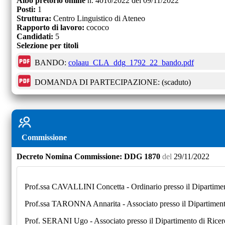
Albo pretorio online
n.
4010/2022
del
09/11/2022
Posti:
1
Struttura:
Centro Linguistico di Ateneo
Rapporto di lavoro:
cococo
Candidati:
5
Selezione per titoli
BANDO:
colaau_CLA_ddg_1792_22_bando.pdf
DOMANDA DI PARTECIPAZIONE:
(scaduto)
Commissione
Decreto
Nomina Commissione:
DDG 1870
del
29/11/2022
Prof.ssa CAVALLINI Concetta - Ordinario presso il Dipartimen
Prof.ssa TARONNA Annarita - Associato presso il Dipartimento
Prof. SERANI Ugo - Associato presso il Dipartimento di Ricerc