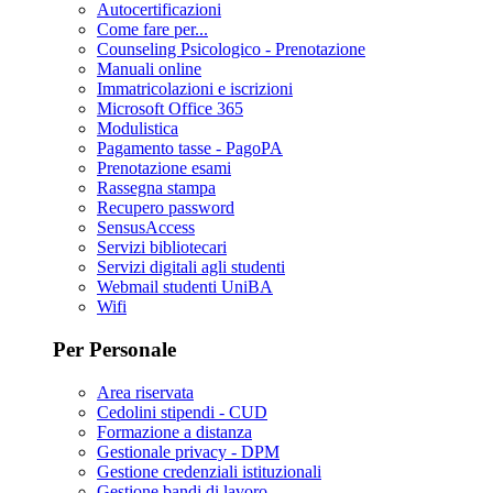
Autocertificazioni
Come fare per...
Counseling Psicologico - Prenotazione
Manuali online
Immatricolazioni e iscrizioni
Microsoft Office 365
Modulistica
Pagamento tasse - PagoPA
Prenotazione esami
Rassegna stampa
Recupero password
SensusAccess
Servizi bibliotecari
Servizi digitali agli studenti
Webmail studenti UniBA
Wifi
Per Personale
Area riservata
Cedolini stipendi - CUD
Formazione a distanza
Gestionale privacy - DPM
Gestione credenziali istituzionali
Gestione bandi di lavoro