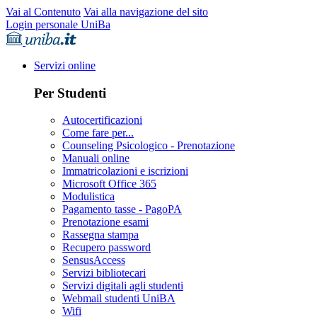
Vai al Contenuto
Vai alla navigazione del sito
Login personale UniBa
Servizi online
Per Studenti
Autocertificazioni
Come fare per...
Counseling Psicologico - Prenotazione
Manuali online
Immatricolazioni e iscrizioni
Microsoft Office 365
Modulistica
Pagamento tasse - PagoPA
Prenotazione esami
Rassegna stampa
Recupero password
SensusAccess
Servizi bibliotecari
Servizi digitali agli studenti
Webmail studenti UniBA
Wifi