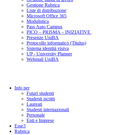
Gestione Rubrica
Liste di distribuzione
Microsoft Office 365
Modulistica
Pass Auto Campus
PICO – PRISMA – INIZIATIVE
Presenze UniBA
Protocollo informatico (Titulus)
Sistema identità visiva
UP - University Planner
Webmail UniBA
Info per
Futuri studenti
Studenti iscritti
Laureati
Studenti internazionali
Personale
Enti e Imprese
Esse3
Rubrica