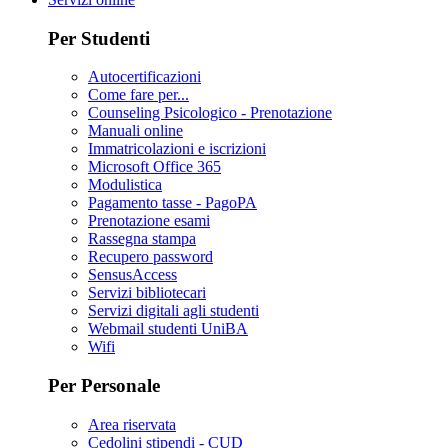
Per Studenti
Autocertificazioni
Come fare per...
Counseling Psicologico - Prenotazione
Manuali online
Immatricolazioni e iscrizioni
Microsoft Office 365
Modulistica
Pagamento tasse - PagoPA
Prenotazione esami
Rassegna stampa
Recupero password
SensusAccess
Servizi bibliotecari
Servizi digitali agli studenti
Webmail studenti UniBA
Wifi
Per Personale
Area riservata
Cedolini stipendi - CUD