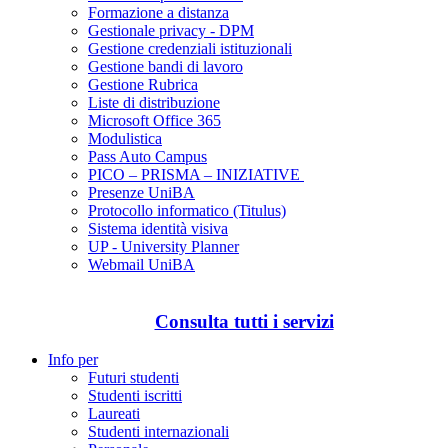
Formazione a distanza
Gestionale privacy - DPM
Gestione credenziali istituzionali
Gestione bandi di lavoro
Gestione Rubrica
Liste di distribuzione
Microsoft Office 365
Modulistica
Pass Auto Campus
PICO – PRISMA – INIZIATIVE
Presenze UniBA
Protocollo informatico (Titulus)
Sistema identità visiva
UP - University Planner
Webmail UniBA
Consulta tutti i servizi
Info per
Futuri studenti
Studenti iscritti
Laureati
Studenti internazionali