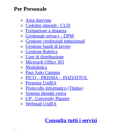
Per Personale
Area riservata
Cedolini stipendi - CUD
Formazione a distanza
Gestionale privacy - DPM
Gestione credenziali istituzionali
Gestione bandi di lavoro
Gestione Rubrica
Liste di distribuzione
Microsoft Office 365
Modulistica
Pass Auto Campus
PICO – PRISMA – INIZIATIVE
Presenze UniBA
Protocollo informatico (Titulus)
Sistema identità visiva
UP - University Planner
Webmail UniBA
Consulta tutti i servizi