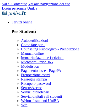
Vai al Contenuto
Vai alla navigazione del sito
Login personale UniBa
Servizi online
Per Studenti
Autocertificazioni
Come fare per...
Counseling Psicologico - Prenotazione
Manuali online
Immatricolazioni e iscrizioni
Microsoft Office 365
Modulistica
Pagamento tasse - PagoPA
Prenotazione esami
Rassegna stampa
Recupero password
SensusAccess
Servizi bibliotecari
Servizi digitali agli studenti
Webmail studenti UniBA
Wifi