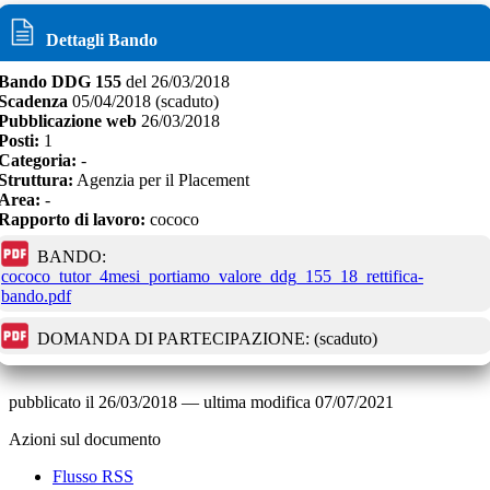
Dettagli Bando
Bando
DDG 155
del
26/03/2018
Scadenza
05/04/2018
(scaduto)
Pubblicazione web
26/03/2018
Posti:
1
Categoria:
-
Struttura:
Agenzia per il Placement
Area:
-
Rapporto di lavoro:
cococo
BANDO:
cococo_tutor_4mesi_portiamo_valore_ddg_155_18_rettifica-
bando.pdf
DOMANDA DI PARTECIPAZIONE:
(scaduto)
pubblicato il
26/03/2018
—
ultima modifica
07/07/2021
Azioni sul documento
Flusso RSS