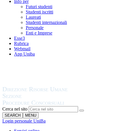
Info per
Futuri studenti
Studenti iscritti
Laureati
Studenti internazionali
Personale
Enti e Imprese
Esse3
Rubrica
Webmail
App Uniba
Cerca nel sito
SEARCH
MENU
Login personale UniBa
Servizi online