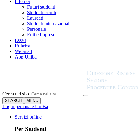
Info per
Futuri studenti
Studenti iscritti
Laureati
Studenti internazionali
Personale
Enti e Imprese
Esse3
Rubrica
Webmail
App Uniba
Cerca nel sito
SEARCH
MENU
Login personale UniBa
Servizi online
Per Studenti