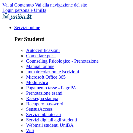
Vai al Contenuto
Vai alla navigazione del sito
Login personale UniBa
Servizi online
Per Studenti
Autocertificazioni
Come fare per...
Counseling Psicologico - Prenotazione
Manuali online
Immatricolazioni e iscrizioni
Microsoft Office 365
Modulistica
Pagamento tasse - PagoPA
Prenotazione esami
Rassegna stampa
Recupero password
SensusAccess
Servizi bibliotecari
Servizi digitali agli studenti
Webmail studenti UniBA
Wifi