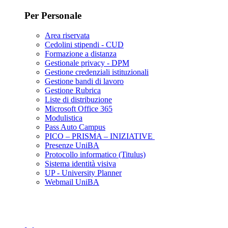
Per Personale
Area riservata
Cedolini stipendi - CUD
Formazione a distanza
Gestionale privacy - DPM
Gestione credenziali istituzionali
Gestione bandi di lavoro
Gestione Rubrica
Liste di distribuzione
Microsoft Office 365
Modulistica
Pass Auto Campus
PICO – PRISMA – INIZIATIVE
Presenze UniBA
Protocollo informatico (Titulus)
Sistema identità visiva
UP - University Planner
Webmail UniBA