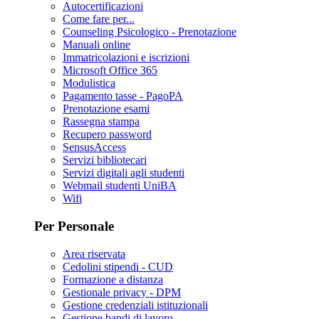
Autocertificazioni
Come fare per...
Counseling Psicologico - Prenotazione
Manuali online
Immatricolazioni e iscrizioni
Microsoft Office 365
Modulistica
Pagamento tasse - PagoPA
Prenotazione esami
Rassegna stampa
Recupero password
SensusAccess
Servizi bibliotecari
Servizi digitali agli studenti
Webmail studenti UniBA
Wifi
Per Personale
Area riservata
Cedolini stipendi - CUD
Formazione a distanza
Gestionale privacy - DPM
Gestione credenziali istituzionali
Gestione bandi di lavoro