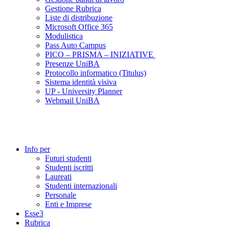
Gestione Rubrica
Liste di distribuzione
Microsoft Office 365
Modulistica
Pass Auto Campus
PICO – PRISMA – INIZIATIVE
Presenze UniBA
Protocollo informatico (Titulus)
Sistema identità visiva
UP - University Planner
Webmail UniBA
Info per
Futuri studenti
Studenti iscritti
Laureati
Studenti internazionali
Personale
Enti e Imprese
Esse3
Rubrica