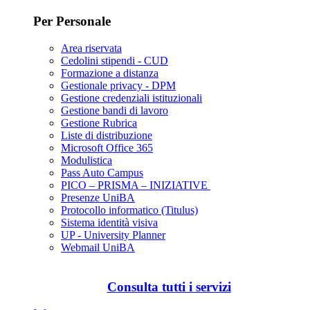
Per Personale
Area riservata
Cedolini stipendi - CUD
Formazione a distanza
Gestionale privacy - DPM
Gestione credenziali istituzionali
Gestione bandi di lavoro
Gestione Rubrica
Liste di distribuzione
Microsoft Office 365
Modulistica
Pass Auto Campus
PICO – PRISMA – INIZIATIVE
Presenze UniBA
Protocollo informatico (Titulus)
Sistema identità visiva
UP - University Planner
Webmail UniBA
Consulta tutti i servizi