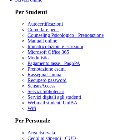
Per Studenti
Autocertificazioni
Come fare per...
Counseling Psicologico - Prenotazione
Manuali online
Immatricolazioni e iscrizioni
Microsoft Office 365
Modulistica
Pagamento tasse - PagoPA
Prenotazione esami
Rassegna stampa
Recupero password
SensusAccess
Servizi bibliotecari
Servizi digitali agli studenti
Webmail studenti UniBA
Wifi
Per Personale
Area riservata
Cedolini stipendi - CUD