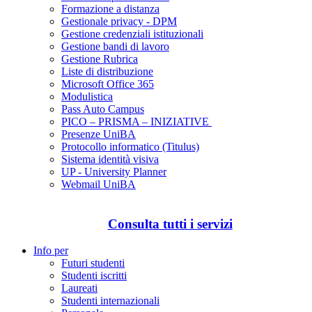
Formazione a distanza
Gestionale privacy - DPM
Gestione credenziali istituzionali
Gestione bandi di lavoro
Gestione Rubrica
Liste di distribuzione
Microsoft Office 365
Modulistica
Pass Auto Campus
PICO – PRISMA – INIZIATIVE
Presenze UniBA
Protocollo informatico (Titulus)
Sistema identità visiva
UP - University Planner
Webmail UniBA
Consulta tutti i servizi
Info per
Futuri studenti
Studenti iscritti
Laureati
Studenti internazionali