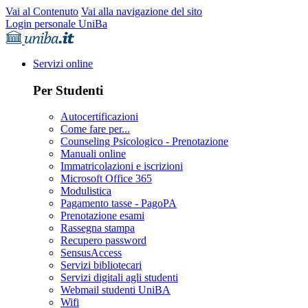
Vai al Contenuto
Vai alla navigazione del sito
Login personale UniBa
Servizi online
Per Studenti
Autocertificazioni
Come fare per...
Counseling Psicologico - Prenotazione
Manuali online
Immatricolazioni e iscrizioni
Microsoft Office 365
Modulistica
Pagamento tasse - PagoPA
Prenotazione esami
Rassegna stampa
Recupero password
SensusAccess
Servizi bibliotecari
Servizi digitali agli studenti
Webmail studenti UniBA
Wifi