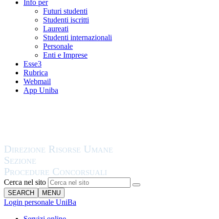
Info per
Futuri studenti
Studenti iscritti
Laureati
Studenti internazionali
Personale
Enti e Imprese
Esse3
Rubrica
Webmail
App Uniba
Cerca nel sito
SEARCH
MENU
Login personale UniBa
Servizi online