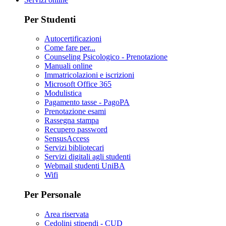
Per Studenti
Autocertificazioni
Come fare per...
Counseling Psicologico - Prenotazione
Manuali online
Immatricolazioni e iscrizioni
Microsoft Office 365
Modulistica
Pagamento tasse - PagoPA
Prenotazione esami
Rassegna stampa
Recupero password
SensusAccess
Servizi bibliotecari
Servizi digitali agli studenti
Webmail studenti UniBA
Wifi
Per Personale
Area riservata
Cedolini stipendi - CUD