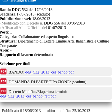
Dettagli Bando
Bando
DDG 532
del
17/06/2013
Scadenza
17/07/2013
(scaduto)
Pubblicazione web
18/06/2013
Modificato con Decreto n.
DDG 556
del
30/06/2013
Affisso all'Albo Ufficiale del
01/07/2013
Posti:
1
Categoria:
Collaboratore ed esperto linguistico
Struttura:
Dipartimento di Lettere Lingue Arti. Italianistica e Culture
Comparate
Area:
-
Rapporto di lavoro:
determinato
Selezione per titoli
BANDO:
ddg_532_2013_cel_bando.pdf
DOMANDA DI PARTECIPAZIONE:
(scaduto)
Decreto Modifica/Riapertura termini:
ddg_532_2013_cel_bando_rett.pdf
Pubblicato il
18/06/2013
—
ultima modifica
25/10/2013