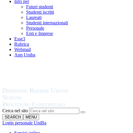
Info per
Futuri studenti
Studenti iscritti
Laureati
Studenti internazionali
Personale
Enti e Imprese
Esse3
Rubrica
Webmail
App Uniba
Cerca nel sito
SEARCH
MENU
Login personale UniBa
Servizi online