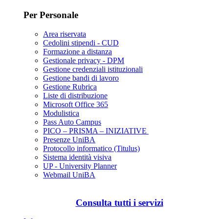
Per Personale
Area riservata
Cedolini stipendi - CUD
Formazione a distanza
Gestionale privacy - DPM
Gestione credenziali istituzionali
Gestione bandi di lavoro
Gestione Rubrica
Liste di distribuzione
Microsoft Office 365
Modulistica
Pass Auto Campus
PICO – PRISMA – INIZIATIVE
Presenze UniBA
Protocollo informatico (Titulus)
Sistema identità visiva
UP - University Planner
Webmail UniBA
Consulta tutti i servizi