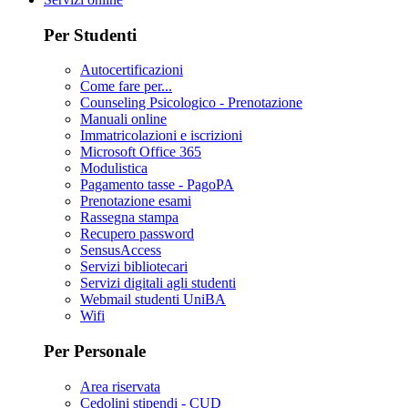
Per Studenti
Autocertificazioni
Come fare per...
Counseling Psicologico - Prenotazione
Manuali online
Immatricolazioni e iscrizioni
Microsoft Office 365
Modulistica
Pagamento tasse - PagoPA
Prenotazione esami
Rassegna stampa
Recupero password
SensusAccess
Servizi bibliotecari
Servizi digitali agli studenti
Webmail studenti UniBA
Wifi
Per Personale
Area riservata
Cedolini stipendi - CUD