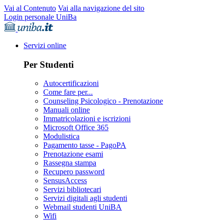
Vai al Contenuto
Vai alla navigazione del sito
Login personale UniBa
Servizi online
Per Studenti
Autocertificazioni
Come fare per...
Counseling Psicologico - Prenotazione
Manuali online
Immatricolazioni e iscrizioni
Microsoft Office 365
Modulistica
Pagamento tasse - PagoPA
Prenotazione esami
Rassegna stampa
Recupero password
SensusAccess
Servizi bibliotecari
Servizi digitali agli studenti
Webmail studenti UniBA
Wifi