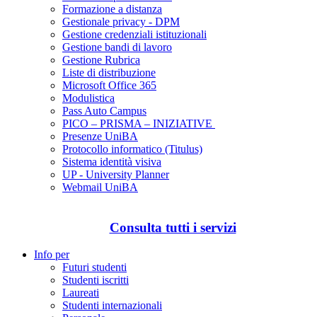
Formazione a distanza
Gestionale privacy - DPM
Gestione credenziali istituzionali
Gestione bandi di lavoro
Gestione Rubrica
Liste di distribuzione
Microsoft Office 365
Modulistica
Pass Auto Campus
PICO – PRISMA – INIZIATIVE
Presenze UniBA
Protocollo informatico (Titulus)
Sistema identità visiva
UP - University Planner
Webmail UniBA
Consulta tutti i servizi
Info per
Futuri studenti
Studenti iscritti
Laureati
Studenti internazionali