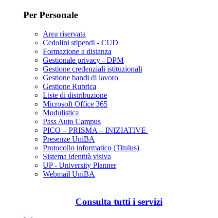
Per Personale
Area riservata
Cedolini stipendi - CUD
Formazione a distanza
Gestionale privacy - DPM
Gestione credenziali istituzionali
Gestione bandi di lavoro
Gestione Rubrica
Liste di distribuzione
Microsoft Office 365
Modulistica
Pass Auto Campus
PICO – PRISMA – INIZIATIVE
Presenze UniBA
Protocollo informatico (Titulus)
Sistema identità visiva
UP - University Planner
Webmail UniBA
Consulta tutti i servizi