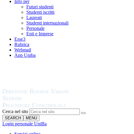
Info per
Futuri studenti
Studenti iscritti
Laureati
Studenti internazionali
Personale
Enti e Imprese
Esse3
Rubrica
Webmail
App Uniba
Cerca nel sito
SEARCH
MENU
Login personale UniBa
Servizi online