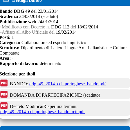
Dettagli Bando
Bando
DDG 49
del
23/01/2014
Scadenza
24/03/2014
(scaduto)
Pubblicazione web
24/01/2014
Modificato con Decreto n.
DDG 112
del
18/02/2014
Affisso all'Albo Ufficiale del
19/02/2014
Posti:
1
Categoria:
Collaboratore ed esperto linguistico
Struttura:
Dipartimento di Lettere Lingue Arti. Italianistica e Culture
Comparate
Area:
-
Rapporto di lavoro:
determinato
Selezione per titoli
BANDO:
ddg_49_2014_cel_portoghese_bando.pdf
DOMANDA DI PARTECIPAZIONE:
(scaduto)
Decreto Modifica/Riapertura termini:
ddg_49_2014_cel_portoghese_bando_rett.pdf