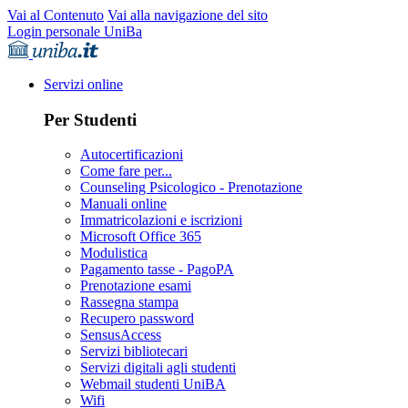
Vai al Contenuto
Vai alla navigazione del sito
Login personale UniBa
Servizi online
Per Studenti
Autocertificazioni
Come fare per...
Counseling Psicologico - Prenotazione
Manuali online
Immatricolazioni e iscrizioni
Microsoft Office 365
Modulistica
Pagamento tasse - PagoPA
Prenotazione esami
Rassegna stampa
Recupero password
SensusAccess
Servizi bibliotecari
Servizi digitali agli studenti
Webmail studenti UniBA
Wifi