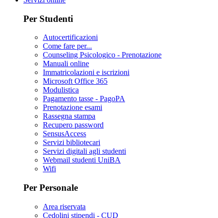
Per Studenti
Autocertificazioni
Come fare per...
Counseling Psicologico - Prenotazione
Manuali online
Immatricolazioni e iscrizioni
Microsoft Office 365
Modulistica
Pagamento tasse - PagoPA
Prenotazione esami
Rassegna stampa
Recupero password
SensusAccess
Servizi bibliotecari
Servizi digitali agli studenti
Webmail studenti UniBA
Wifi
Per Personale
Area riservata
Cedolini stipendi - CUD