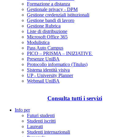
Formazione a distanza
Gestionale privacy - DPM
Gestione credenziali istituzionali
Gestione bandi di lavoro
Gestione Rubrica
Liste di distribuzione
Microsoft Office 365
Modulistica
Pass Auto Campus
PICO – PRISMA – INIZIATIVE
Presenze UniBA
Protocollo informatico (Titulus)
Sistema identità visiva
UP - University Planner
Webmail UniBA
Consulta tutti i servizi
Info per
Futuri studenti
Studenti iscritti
Laureati
Studenti internazionali