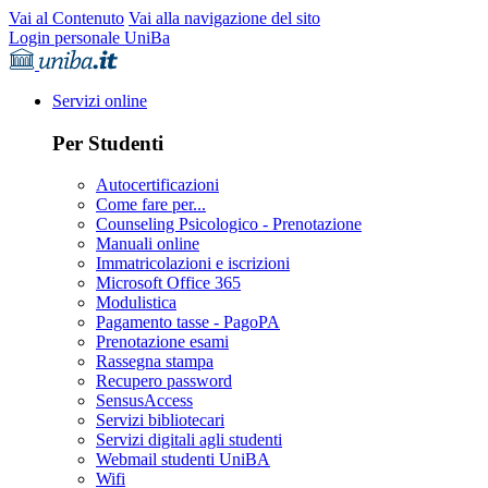
Vai al Contenuto
Vai alla navigazione del sito
Login personale UniBa
Servizi online
Per Studenti
Autocertificazioni
Come fare per...
Counseling Psicologico - Prenotazione
Manuali online
Immatricolazioni e iscrizioni
Microsoft Office 365
Modulistica
Pagamento tasse - PagoPA
Prenotazione esami
Rassegna stampa
Recupero password
SensusAccess
Servizi bibliotecari
Servizi digitali agli studenti
Webmail studenti UniBA
Wifi