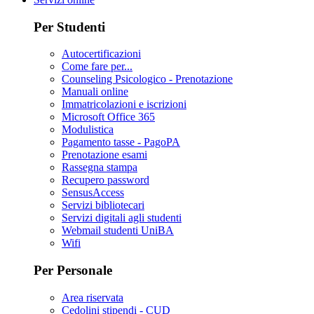
Per Studenti
Autocertificazioni
Come fare per...
Counseling Psicologico - Prenotazione
Manuali online
Immatricolazioni e iscrizioni
Microsoft Office 365
Modulistica
Pagamento tasse - PagoPA
Prenotazione esami
Rassegna stampa
Recupero password
SensusAccess
Servizi bibliotecari
Servizi digitali agli studenti
Webmail studenti UniBA
Wifi
Per Personale
Area riservata
Cedolini stipendi - CUD