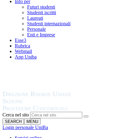
Info per
Futuri studenti
Studenti iscritti
Laureati
Studenti internazionali
Personale
Enti e Imprese
Esse3
Rubrica
Webmail
App Uniba
Cerca nel sito
SEARCH
MENU
Login personale UniBa
Servizi online