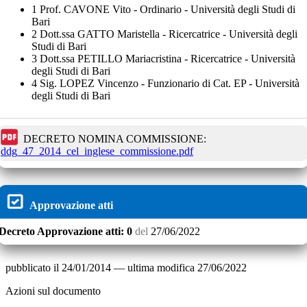
1 Prof. CAVONE Vito - Ordinario - Università degli Studi di
Bari
2 Dott.ssa GATTO Maristella - Ricercatrice - Università degli
Studi di Bari
3 Dott.ssa PETILLO Mariacristina - Ricercatrice - Università
degli Studi di Bari
4 Sig. LOPEZ Vincenzo - Funzionario di Cat. EP - Università
degli Studi di Bari
DECRETO NOMINA COMMISSIONE:
ddg_47_2014_cel_inglese_commissione.pdf
Approvazione atti
Decreto
Approvazione atti:
0
del
27/06/2022
pubblicato il
24/01/2014
—
ultima modifica
27/06/2022
Azioni sul documento