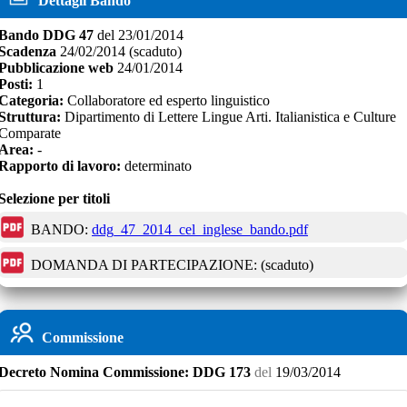
Dettagli Bando
Bando
DDG 47
del
23/01/2014
Scadenza
24/02/2014
(scaduto)
Pubblicazione web
24/01/2014
Posti:
1
Categoria:
Collaboratore ed esperto linguistico
Struttura:
Dipartimento di Lettere Lingue Arti. Italianistica e Culture
Comparate
Area:
-
Rapporto di lavoro:
determinato
Selezione per titoli
BANDO:
ddg_47_2014_cel_inglese_bando.pdf
DOMANDA DI PARTECIPAZIONE:
(scaduto)
Commissione
Decreto
Nomina Commissione:
DDG 173
del
19/03/2014