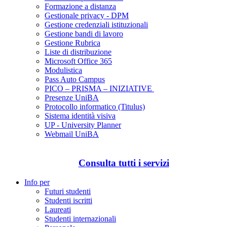
Formazione a distanza
Gestionale privacy - DPM
Gestione credenziali istituzionali
Gestione bandi di lavoro
Gestione Rubrica
Liste di distribuzione
Microsoft Office 365
Modulistica
Pass Auto Campus
PICO – PRISMA – INIZIATIVE
Presenze UniBA
Protocollo informatico (Titulus)
Sistema identità visiva
UP - University Planner
Webmail UniBA
Consulta tutti i servizi
Info per
Futuri studenti
Studenti iscritti
Laureati
Studenti internazionali