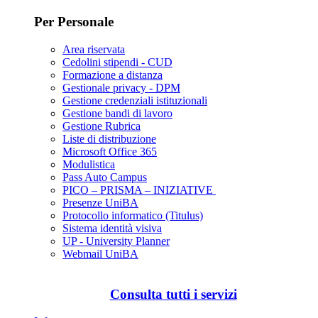
Per Personale
Area riservata
Cedolini stipendi - CUD
Formazione a distanza
Gestionale privacy - DPM
Gestione credenziali istituzionali
Gestione bandi di lavoro
Gestione Rubrica
Liste di distribuzione
Microsoft Office 365
Modulistica
Pass Auto Campus
PICO – PRISMA – INIZIATIVE
Presenze UniBA
Protocollo informatico (Titulus)
Sistema identità visiva
UP - University Planner
Webmail UniBA
Consulta tutti i servizi