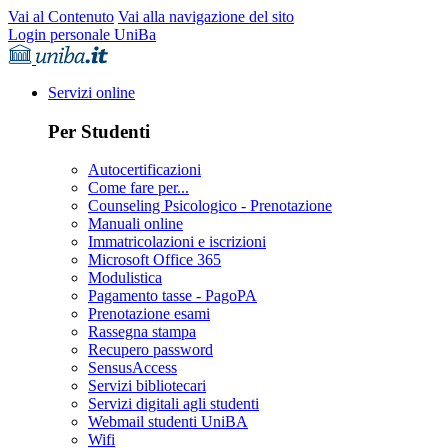
Vai al Contenuto
Vai alla navigazione del sito
Login personale UniBa
Servizi online
Per Studenti
Autocertificazioni
Come fare per...
Counseling Psicologico - Prenotazione
Manuali online
Immatricolazioni e iscrizioni
Microsoft Office 365
Modulistica
Pagamento tasse - PagoPA
Prenotazione esami
Rassegna stampa
Recupero password
SensusAccess
Servizi bibliotecari
Servizi digitali agli studenti
Webmail studenti UniBA
Wifi