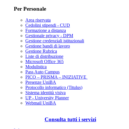
Per Personale
Area riservata
Cedolini stipendi - CUD
Formazione a distanza
Gestionale privacy - DPM
Gestione credenziali istituzionali
Gestione bandi di lavoro
Gestione Rubrica
Liste di distribuzione
Microsoft Office 365
Modulistica
Pass Auto Campus
PICO – PRISMA – INIZIATIVE
Presenze UniBA
Protocollo informatico (Titulus)
Sistema identità visiva
UP - University Planner
Webmail UniBA
Consulta tutti i servizi