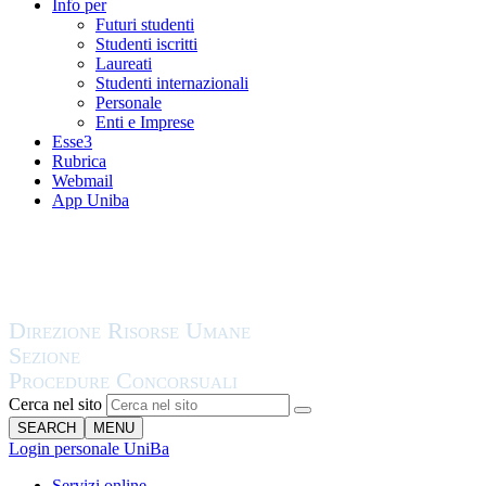
Info per
Futuri studenti
Studenti iscritti
Laureati
Studenti internazionali
Personale
Enti e Imprese
Esse3
Rubrica
Webmail
App Uniba
Cerca nel sito
SEARCH
MENU
Login personale UniBa
Servizi online