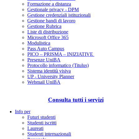
Formazione a distanza
Gestionale privacy - DPM
Gestione credenziali istituzionali
Gestione bandi di lavoro
Gestione Rubrica
Liste di distribuzione
Microsoft Office 365
Modulistica
Pass Auto Campus
PICO – PRISMA – INIZIATIVE
Presenze UniBA
Protocollo informatico (Titulus)
Sistema identità visiva
UP - University Planner
Webmail UniBA
Consulta tutti i servizi
Info per
Futuri studenti
Studenti iscritti
Laureati
Studenti internazionali