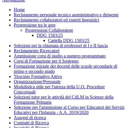
Home
Reclutamento personale tecnico amministrativo e dirigente
Reclutamento collaboratori ed esperti linguistici
Progressione tra le aree
Progressioni Collaboratore
DDG 1583/25
Cartella DDG 1583/25
Selezioni per la chiamata di professori di I e II fascia
Reclutamento Ricercatori
Ammissione corsi di studio a numero programmato
Corsi di Formazione per il Sostegno
Formazione iniziale dei docenti delle scuole secondarie di
primo e secondo grado
Tirocinio Formativo Attivo
Organizzazione/Personale
Modulistica utile per l'utenza della U.O. Procedure
Concorsuali
Selezioni tutor per le attività del CdLM in Scienze della
Formazione Primaria
Selezione per l'ammissione al Corso per Educatori dei Servizi
Educativi per l'Infanzia - A.A. 2019/2020
Assegni di ricerca
Contratti di Ricerca
Incarichi di Ricerca