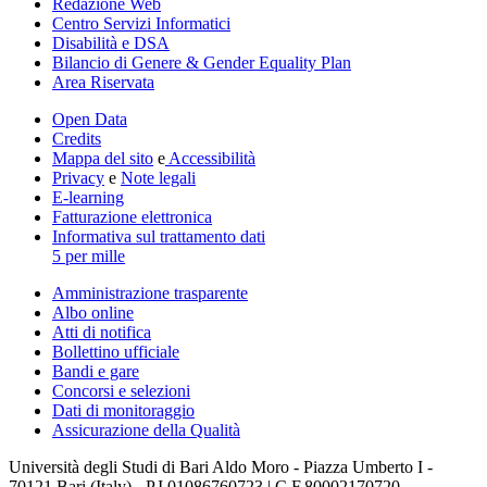
Redazione Web
Centro Servizi Informatici
Disabilità e DSA
Bilancio di Genere & Gender Equality Plan
Area Riservata
Open Data
Credits
Mappa del sito
e
Accessibilità
Privacy
e
Note legali
E-learning
Fatturazione elettronica
Informativa sul trattamento dati
5 per mille
Amministrazione trasparente
Albo online
Atti di notifica
Bollettino ufficiale
Bandi e gare
Concorsi e selezioni
Dati di monitoraggio
Assicurazione della Qualità
Università degli Studi di Bari Aldo Moro - Piazza Umberto I -
70121 Bari (Italy) - P.I.01086760723 | C.F.80002170720