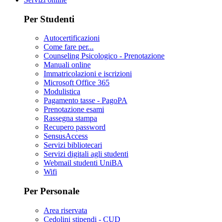
Per Studenti
Autocertificazioni
Come fare per...
Counseling Psicologico - Prenotazione
Manuali online
Immatricolazioni e iscrizioni
Microsoft Office 365
Modulistica
Pagamento tasse - PagoPA
Prenotazione esami
Rassegna stampa
Recupero password
SensusAccess
Servizi bibliotecari
Servizi digitali agli studenti
Webmail studenti UniBA
Wifi
Per Personale
Area riservata
Cedolini stipendi - CUD