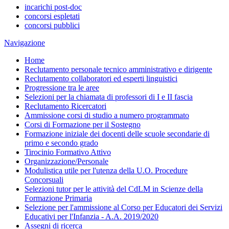
incarichi post-doc
concorsi espletati
concorsi pubblici
Navigazione
Home
Reclutamento personale tecnico amministrativo e dirigente
Reclutamento collaboratori ed esperti linguistici
Progressione tra le aree
Selezioni per la chiamata di professori di I e II fascia
Reclutamento Ricercatori
Ammissione corsi di studio a numero programmato
Corsi di Formazione per il Sostegno
Formazione iniziale dei docenti delle scuole secondarie di
primo e secondo grado
Tirocinio Formativo Attivo
Organizzazione/Personale
Modulistica utile per l'utenza della U.O. Procedure
Concorsuali
Selezioni tutor per le attività del CdLM in Scienze della
Formazione Primaria
Selezione per l'ammissione al Corso per Educatori dei Servizi
Educativi per l'Infanzia - A.A. 2019/2020
Assegni di ricerca