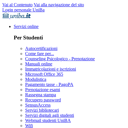
Vai al Contenuto
Vai alla navigazione del sito
Login personale UniBa
Servizi online
Per Studenti
Autocertificazioni
Come fare per...
Counseling Psicologico - Prenotazione
Manuali online
Immatricolazioni e iscrizioni
Microsoft Office 365
Modulistica
Pagamento tasse - PagoPA
Prenotazione esami
Rassegna stampa
Recupero password
SensusAccess
Servizi bibliotecari
Servizi digitali agli studenti
Webmail studenti UniBA
Wifi