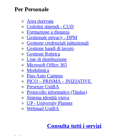
Per Personale
Area riservata
Cedolini stipendi - CUD
Formazione a distanza
Gestionale privacy - DPM
Gestione credenziali istituzionali
Gestione bandi di lavoro
Gestione Rubrica
Liste di distribuzione
Microsoft Office 365
Modulistica
Pass Auto Campus
PICO – PRISMA – INIZIATIVE
Presenze UniBA
Protocollo informatico (Titulus)
Sistema identità visiva
UP - University Planner
Webmail UniBA
Consulta tutti i servizi