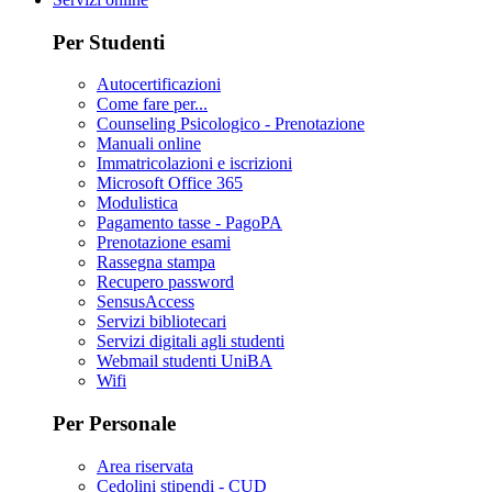
Per Studenti
Autocertificazioni
Come fare per...
Counseling Psicologico - Prenotazione
Manuali online
Immatricolazioni e iscrizioni
Microsoft Office 365
Modulistica
Pagamento tasse - PagoPA
Prenotazione esami
Rassegna stampa
Recupero password
SensusAccess
Servizi bibliotecari
Servizi digitali agli studenti
Webmail studenti UniBA
Wifi
Per Personale
Area riservata
Cedolini stipendi - CUD