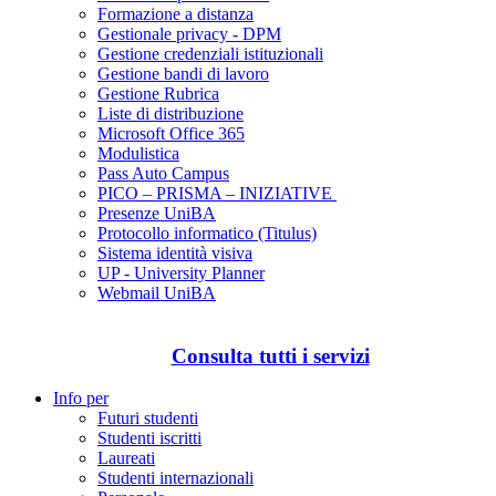
Formazione a distanza
Gestionale privacy - DPM
Gestione credenziali istituzionali
Gestione bandi di lavoro
Gestione Rubrica
Liste di distribuzione
Microsoft Office 365
Modulistica
Pass Auto Campus
PICO – PRISMA – INIZIATIVE
Presenze UniBA
Protocollo informatico (Titulus)
Sistema identità visiva
UP - University Planner
Webmail UniBA
Consulta tutti i servizi
Info per
Futuri studenti
Studenti iscritti
Laureati
Studenti internazionali