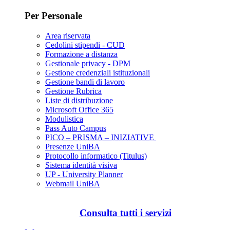
Per Personale
Area riservata
Cedolini stipendi - CUD
Formazione a distanza
Gestionale privacy - DPM
Gestione credenziali istituzionali
Gestione bandi di lavoro
Gestione Rubrica
Liste di distribuzione
Microsoft Office 365
Modulistica
Pass Auto Campus
PICO – PRISMA – INIZIATIVE
Presenze UniBA
Protocollo informatico (Titulus)
Sistema identità visiva
UP - University Planner
Webmail UniBA
Consulta tutti i servizi