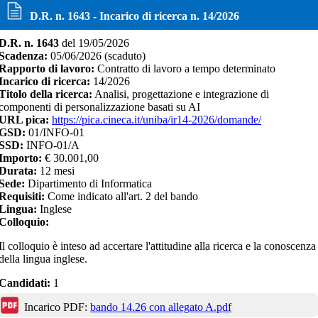
D.R. n. 1643
- Incarico di ricerca n.
14/2026
D.R. n. 1643
del
19/05/2026
Scadenza:
05/06/2026
(scaduto)
Rapporto di lavoro:
Contratto di lavoro a tempo determinato
Incarico di ricerca:
14/2026
Titolo della ricerca:
Analisi, progettazione e integrazione di
componenti di personalizzazione basati su AI
URL pica:
https://pica.cineca.it/uniba/ir14-2026/domande/
GSD:
01/INFO-01
SSD:
INFO-01/A
Importo:
€
30.001,00
Durata:
12
mesi
Sede:
Dipartimento di Informatica
Requisiti:
Come indicato all'art. 2 del bando
Lingua:
Inglese
Colloquio:
Il colloquio è inteso ad accertare l'attitudine alla ricerca e la conoscenza
della lingua inglese.
Candidati:
1
Incarico PDF:
bando 14.26 con allegato A.pdf