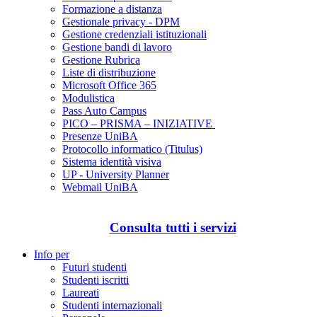
Formazione a distanza
Gestionale privacy - DPM
Gestione credenziali istituzionali
Gestione bandi di lavoro
Gestione Rubrica
Liste di distribuzione
Microsoft Office 365
Modulistica
Pass Auto Campus
PICO – PRISMA – INIZIATIVE
Presenze UniBA
Protocollo informatico (Titulus)
Sistema identità visiva
UP - University Planner
Webmail UniBA
Consulta tutti i servizi
Info per
Futuri studenti
Studenti iscritti
Laureati
Studenti internazionali