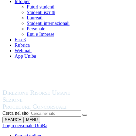
Info per
Futuri studenti
Studenti iscritti
Laureati
Studenti internazionali
Personale
Enti e Imprese
Esse3
Rubrica
Webmail
App Uniba
Cerca nel sito
SEARCH
MENU
Login personale UniBa
Servizi online