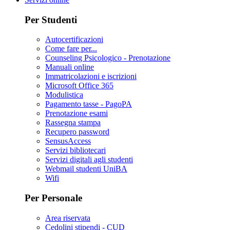
Per Studenti
Autocertificazioni
Come fare per...
Counseling Psicologico - Prenotazione
Manuali online
Immatricolazioni e iscrizioni
Microsoft Office 365
Modulistica
Pagamento tasse - PagoPA
Prenotazione esami
Rassegna stampa
Recupero password
SensusAccess
Servizi bibliotecari
Servizi digitali agli studenti
Webmail studenti UniBA
Wifi
Per Personale
Area riservata
Cedolini stipendi - CUD