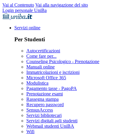
Vai al Contenuto
Vai alla navigazione del sito
Login personale UniBa
Servizi online
Per Studenti
Autocertificazioni
Come fare per...
Counseling Psicologico - Prenotazione
Manuali online
Immatricolazioni e iscrizioni
Microsoft Office 365
Modulistica
Pagamento tasse - PagoPA
Prenotazione esami
Rassegna stampa
Recupero password
SensusAccess
Servizi bibliotecari
Servizi digitali agli studenti
Webmail studenti UniBA
Wifi