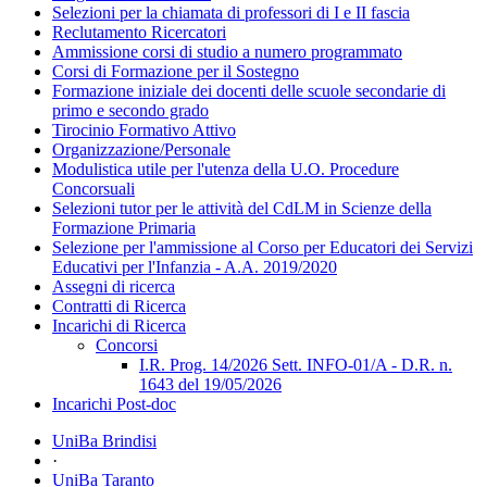
Selezioni per la chiamata di professori di I e II fascia
Reclutamento Ricercatori
Ammissione corsi di studio a numero programmato
Corsi di Formazione per il Sostegno
Formazione iniziale dei docenti delle scuole secondarie di
primo e secondo grado
Tirocinio Formativo Attivo
Organizzazione/Personale
Modulistica utile per l'utenza della U.O. Procedure
Concorsuali
Selezioni tutor per le attività del CdLM in Scienze della
Formazione Primaria
Selezione per l'ammissione al Corso per Educatori dei Servizi
Educativi per l'Infanzia - A.A. 2019/2020
Assegni di ricerca
Contratti di Ricerca
Incarichi di Ricerca
Concorsi
I.R. Prog. 14/2026 Sett. INFO-01/A - D.R. n.
1643 del 19/05/2026
Incarichi Post-doc
UniBa Brindisi
·
UniBa Taranto