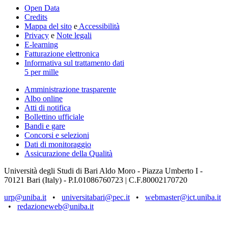
Open Data
Credits
Mappa del sito
e
Accessibilità
Privacy
e
Note legali
E-learning
Fatturazione elettronica
Informativa sul trattamento dati
5 per mille
Amministrazione trasparente
Albo online
Atti di notifica
Bollettino ufficiale
Bandi e gare
Concorsi e selezioni
Dati di monitoraggio
Assicurazione della Qualità
Università degli Studi di Bari Aldo Moro - Piazza Umberto I -
70121 Bari (Italy) - P.I.01086760723 | C.F.80002170720
urp@uniba.it
•
universitabari@pec.it
•
webmaster@ict.uniba.it
•
redazioneweb@uniba.it