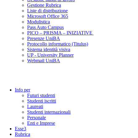
Gestione Rubrica
Liste di distribuzione
Microsoft Office 365
Modulistica
Pass Auto Campus
PICO – PRISMA – INIZIATIVE
Presenze UniBA
Protocollo informatico (Titulus)
Sistema identità visiva
UP - University Planner
Webmail UniBA
Info per
Futuri studenti
Studenti iscritti
Laureati
Studenti internazionali
Personale
Enti e Imprese
Esse3
Rubrica