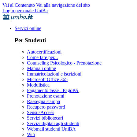
Vai al Contenuto
Vai alla navigazione del sito
Login personale UniBa
Servizi online
Per Studenti
Autocertificazioni
Come fare per...
Counseling Psicologico - Prenotazione
Manuali online
Immatricolazioni e iscrizioni
Microsoft Office 365
Modulistica
Pagamento tasse - PagoPA
Prenotazione esami
Rassegna stampa
Recupero password
SensusAccess
Servizi bibliotecari
Servizi digitali agli studenti
Webmail studenti UniBA
Wifi