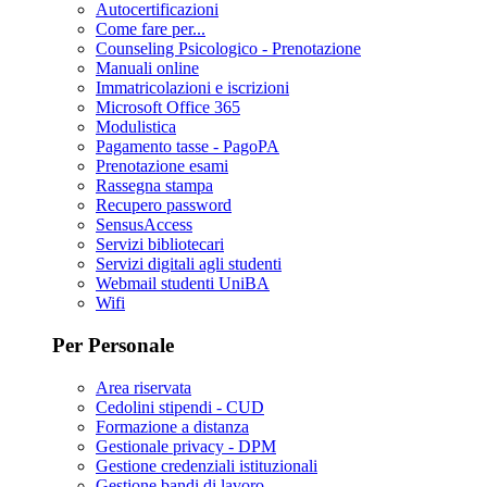
Autocertificazioni
Come fare per...
Counseling Psicologico - Prenotazione
Manuali online
Immatricolazioni e iscrizioni
Microsoft Office 365
Modulistica
Pagamento tasse - PagoPA
Prenotazione esami
Rassegna stampa
Recupero password
SensusAccess
Servizi bibliotecari
Servizi digitali agli studenti
Webmail studenti UniBA
Wifi
Per Personale
Area riservata
Cedolini stipendi - CUD
Formazione a distanza
Gestionale privacy - DPM
Gestione credenziali istituzionali
Gestione bandi di lavoro