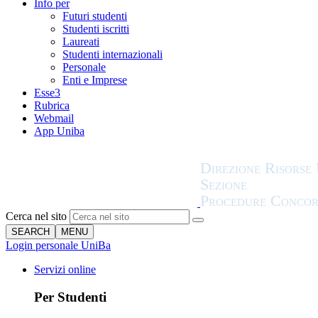
Info per
Futuri studenti
Studenti iscritti
Laureati
Studenti internazionali
Personale
Enti e Imprese
Esse3
Rubrica
Webmail
App Uniba
Cerca nel sito
SEARCH
MENU
Login personale UniBa
Servizi online
Per Studenti