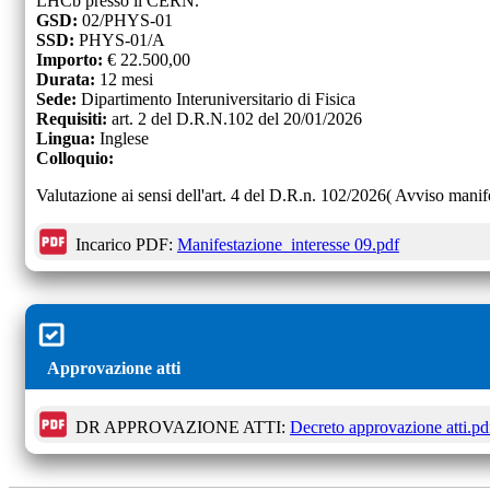
LHCb presso il CERN.
GSD:
02/PHYS-01
SSD:
PHYS-01/A
Importo:
€
22.500,00
Durata:
12
mesi
Sede:
Dipartimento Interuniversitario di Fisica
Requisiti:
art. 2 del D.R.N.102 del 20/01/2026
Lingua:
Inglese
Colloquio:
Valutazione ai sensi dell'art. 4 del D.R.n. 102/2026( Avviso manife
Incarico PDF:
Manifestazione_interesse 09.pdf
Approvazione atti
DR APPROVAZIONE ATTI:
Decreto approvazione atti.pd