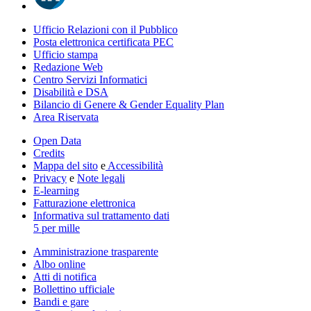
Ufficio Relazioni con il Pubblico
Posta elettronica certificata PEC
Ufficio stampa
Redazione Web
Centro Servizi Informatici
Disabilità e DSA
Bilancio di Genere & Gender Equality Plan
Area Riservata
Open Data
Credits
Mappa del sito
e
Accessibilità
Privacy
e
Note legali
E-learning
Fatturazione elettronica
Informativa sul trattamento dati
5 per mille
Amministrazione trasparente
Albo online
Atti di notifica
Bollettino ufficiale
Bandi e gare