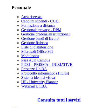
Personale
Area riservata
Cedolini stipendi - CUD
Formazione a distanza
Gestionale privacy - DPM
Gestione credenziali istituzionali
Gestione bandi di lavoro
Gestione Rubrica
Liste di distribuzione
Microsoft Office 365
Modulistica
Pass Auto Campus
PICO – PRISMA – INIZIATIVE
Presenze UniBA
Protocollo informatico (Titulus)
Sistema identità visiva
UP - University Planner
Webmail UniBA
Consulta tutti i servizi