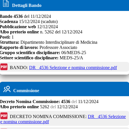
Dettagli Bando
Bando
4536
del
11/12/2024
Scadenza
15/12/2024
(scaduto)
Pubblicazione web
12/12/2024
Albo pretorio online
n.
5262
del
12/12/2024
Posti:
1
Struttura:
Dipartimento Interdisciplinare di Medicina
Rapporto di lavoro:
Professore Associato
Gruppo scientifico disciplinare:
06/MEDS-25
Settore scientifico disciplinare:
MEDS-25/A
BANDO:
DR _4536 Selezione e nomina commissione.pdf
Commissione
Decreto
Nomina Commissione:
4536
del
11/12/2024
Albo pretorio online
5262
del
12/12/2024
DECRETO NOMINA COMMISSIONE:
DR _4536 Selezione
e nomina commissione.pdf