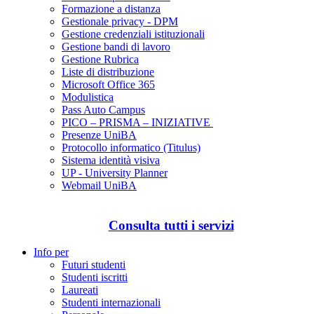
Formazione a distanza
Gestionale privacy - DPM
Gestione credenziali istituzionali
Gestione bandi di lavoro
Gestione Rubrica
Liste di distribuzione
Microsoft Office 365
Modulistica
Pass Auto Campus
PICO – PRISMA – INIZIATIVE
Presenze UniBA
Protocollo informatico (Titulus)
Sistema identità visiva
UP - University Planner
Webmail UniBA
Consulta tutti i servizi
Info per
Futuri studenti
Studenti iscritti
Laureati
Studenti internazionali