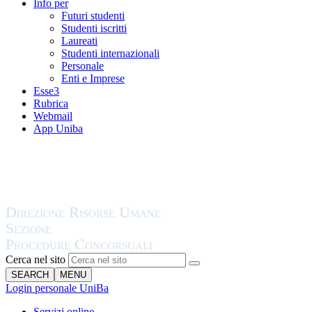
Info per
Futuri studenti
Studenti iscritti
Laureati
Studenti internazionali
Personale
Enti e Imprese
Esse3
Rubrica
Webmail
App Uniba
Cerca nel sito
SEARCH
MENU
Login personale UniBa
Servizi online