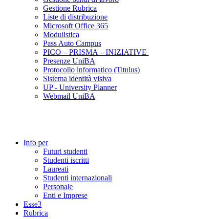
Gestione Rubrica
Liste di distribuzione
Microsoft Office 365
Modulistica
Pass Auto Campus
PICO – PRISMA – INIZIATIVE
Presenze UniBA
Protocollo informatico (Titulus)
Sistema identità visiva
UP - University Planner
Webmail UniBA
Info per
Futuri studenti
Studenti iscritti
Laureati
Studenti internazionali
Personale
Enti e Imprese
Esse3
Rubrica