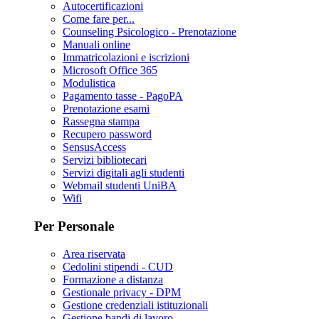
Autocertificazioni
Come fare per...
Counseling Psicologico - Prenotazione
Manuali online
Immatricolazioni e iscrizioni
Microsoft Office 365
Modulistica
Pagamento tasse - PagoPA
Prenotazione esami
Rassegna stampa
Recupero password
SensusAccess
Servizi bibliotecari
Servizi digitali agli studenti
Webmail studenti UniBA
Wifi
Per Personale
Area riservata
Cedolini stipendi - CUD
Formazione a distanza
Gestionale privacy - DPM
Gestione credenziali istituzionali
Gestione bandi di lavoro