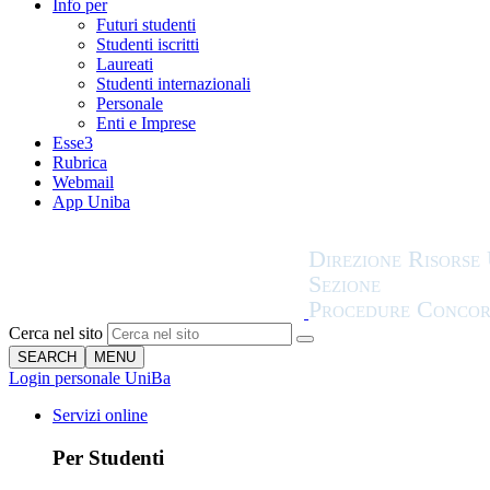
Info per
Futuri studenti
Studenti iscritti
Laureati
Studenti internazionali
Personale
Enti e Imprese
Esse3
Rubrica
Webmail
App Uniba
Cerca nel sito
SEARCH
MENU
Login personale UniBa
Servizi online
Per Studenti