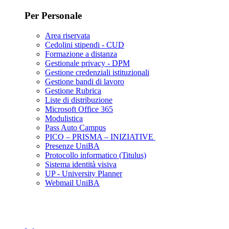
Per Personale
Area riservata
Cedolini stipendi - CUD
Formazione a distanza
Gestionale privacy - DPM
Gestione credenziali istituzionali
Gestione bandi di lavoro
Gestione Rubrica
Liste di distribuzione
Microsoft Office 365
Modulistica
Pass Auto Campus
PICO – PRISMA – INIZIATIVE
Presenze UniBA
Protocollo informatico (Titulus)
Sistema identità visiva
UP - University Planner
Webmail UniBA