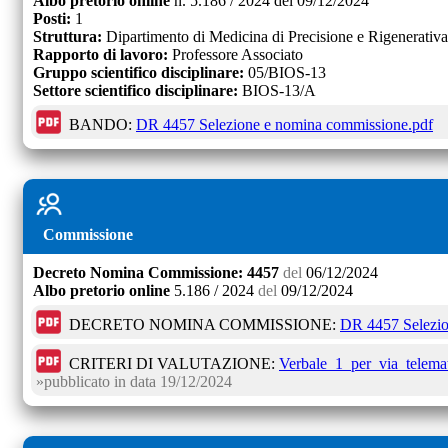
Albo pretorio online
n.
5.186 / 2024
del
09/12/2024
Posti:
1
Struttura:
Dipartimento di Medicina di Precisione e Rigenerativ
Rapporto di lavoro:
Professore Associato
Gruppo scientifico disciplinare:
05/BIOS-13
Settore scientifico disciplinare:
BIOS-13/A
BANDO:
DR 4457 Selezione e nomina commissione.pdf
Commissione
Decreto
Nomina Commissione:
4457
del
06/12/2024
Albo pretorio online
5.186 / 2024
del
09/12/2024
DECRETO NOMINA COMMISSIONE:
DR 4457 Selezio
CRITERI DI VALUTAZIONE:
Verbale_1_per_via_telemat
pubblicato in data
19/12/2024