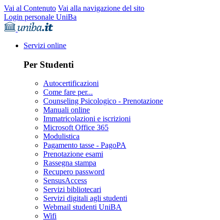
Vai al Contenuto
Vai alla navigazione del sito
Login personale UniBa
Servizi online
Per Studenti
Autocertificazioni
Come fare per...
Counseling Psicologico - Prenotazione
Manuali online
Immatricolazioni e iscrizioni
Microsoft Office 365
Modulistica
Pagamento tasse - PagoPA
Prenotazione esami
Rassegna stampa
Recupero password
SensusAccess
Servizi bibliotecari
Servizi digitali agli studenti
Webmail studenti UniBA
Wifi