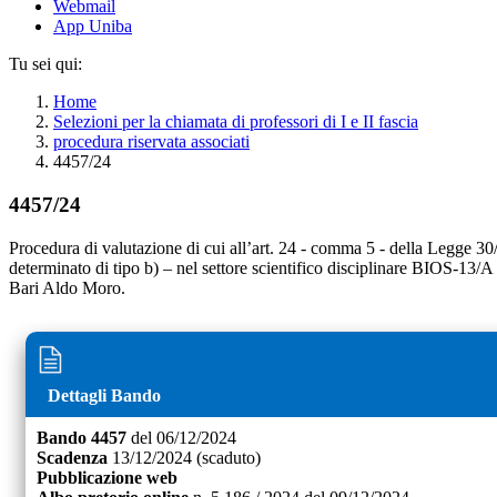
Webmail
App Uniba
Tu sei qui:
Home
Selezioni per la chiamata di professori di I e II fascia
procedura riservata associati
4457/24
4457/24
Procedura di valutazione di cui all’art. 24 - comma 5 - della Legge 30
determinato di tipo b) – nel settore scientifico disciplinare BIOS-13/A
Bari Aldo Moro.
Dettagli Bando
Bando
4457
del
06/12/2024
Scadenza
13/12/2024
(scaduto)
Pubblicazione web