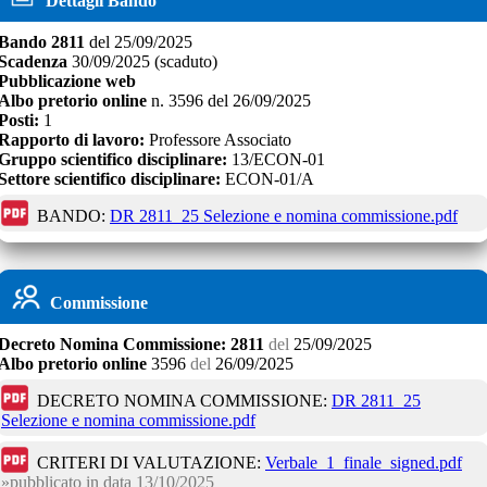
Dettagli Bando
Bando
2811
del
25/09/2025
Scadenza
30/09/2025
(scaduto)
Pubblicazione web
Albo pretorio online
n.
3596
del
26/09/2025
Posti:
1
Rapporto di lavoro:
Professore Associato
Gruppo scientifico disciplinare:
13/ECON-01
Settore scientifico disciplinare:
ECON-01/A
BANDO:
DR 2811_25 Selezione e nomina commissione.pdf
Commissione
Decreto
Nomina Commissione:
2811
del
25/09/2025
Albo pretorio online
3596
del
26/09/2025
DECRETO NOMINA COMMISSIONE:
DR 2811_25
Selezione e nomina commissione.pdf
CRITERI DI VALUTAZIONE:
Verbale_1_finale_signed.pdf
pubblicato in data
13/10/2025