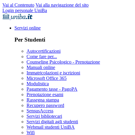
Vai al Contenuto
Vai alla navigazione del sito
Login personale UniBa
Servizi online
Per Studenti
Autocertificazioni
Come fare per...
Counseling Psicologico - Prenotazione
Manuali online
Immatricolazioni e iscrizioni
Microsoft Office 365
Modulistica
Pagamento tasse - PagoPA
Prenotazione esami
Rassegna stampa
Recupero password
SensusAccess
Servizi bibliotecari
Servizi digitali agli studenti
Webmail studenti UniBA
Wifi