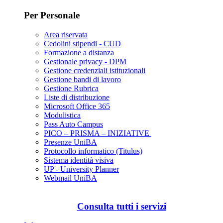
Per Personale
Area riservata
Cedolini stipendi - CUD
Formazione a distanza
Gestionale privacy - DPM
Gestione credenziali istituzionali
Gestione bandi di lavoro
Gestione Rubrica
Liste di distribuzione
Microsoft Office 365
Modulistica
Pass Auto Campus
PICO – PRISMA – INIZIATIVE
Presenze UniBA
Protocollo informatico (Titulus)
Sistema identità visiva
UP - University Planner
Webmail UniBA
Consulta tutti i servizi