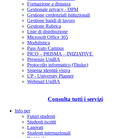
Formazione a distanza
Gestionale privacy - DPM
Gestione credenziali istituzionali
Gestione bandi di lavoro
Gestione Rubrica
Liste di distribuzione
Microsoft Office 365
Modulistica
Pass Auto Campus
PICO – PRISMA – INIZIATIVE
Presenze UniBA
Protocollo informatico (Titulus)
Sistema identità visiva
UP - University Planner
Webmail UniBA
Consulta tutti i servizi
Info per
Futuri studenti
Studenti iscritti
Laureati
Studenti internazionali