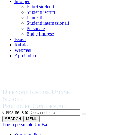
Info per
Futuri studenti
Studenti iscritti
Laureati
Studenti internazionali
Personale
Enti e Imprese
Esse3
Rubrica
Webmail
App Uniba
Cerca nel sito
SEARCH
MENU
Login personale UniBa
Servizi online