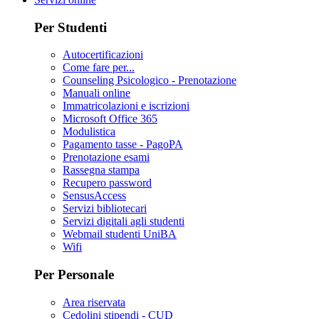
Per Studenti
Autocertificazioni
Come fare per...
Counseling Psicologico - Prenotazione
Manuali online
Immatricolazioni e iscrizioni
Microsoft Office 365
Modulistica
Pagamento tasse - PagoPA
Prenotazione esami
Rassegna stampa
Recupero password
SensusAccess
Servizi bibliotecari
Servizi digitali agli studenti
Webmail studenti UniBA
Wifi
Per Personale
Area riservata
Cedolini stipendi - CUD