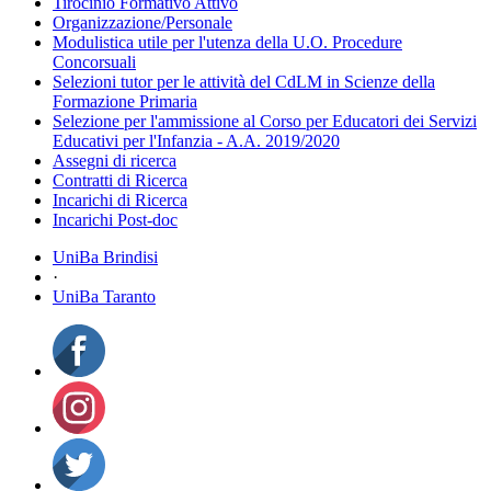
Tirocinio Formativo Attivo
Organizzazione/Personale
Modulistica utile per l'utenza della U.O. Procedure
Concorsuali
Selezioni tutor per le attività del CdLM in Scienze della
Formazione Primaria
Selezione per l'ammissione al Corso per Educatori dei Servizi
Educativi per l'Infanzia - A.A. 2019/2020
Assegni di ricerca
Contratti di Ricerca
Incarichi di Ricerca
Incarichi Post-doc
UniBa Brindisi
·
UniBa Taranto