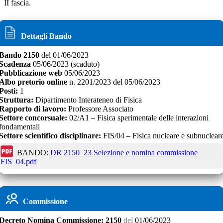
II fascia.
Dettagli Bando
Bando
2150
del
01/06/2023
Scadenza
05/06/2023
(scaduto)
Pubblicazione web
05/06/2023
Albo pretorio online
n.
2201/2023
del
05/06/2023
Posti:
1
Struttura:
Dipartimento Interateneo di Fisica
Rapporto di lavoro:
Professore Associato
Settore concorsuale:
02/A1 – Fisica sperimentale delle interazioni
fondamentali
Settore scientifico disciplinare:
FIS/04 – Fisica nucleare e subnuclear
BANDO:
DR 2150_23 Selezione e nomina commissione
FIS_04.pdf
Commissione
Decreto
Nomina Commissione:
2150
del
01/06/2023