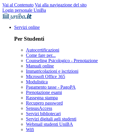
Vai al Contenuto
Vai alla navigazione del sito
Login personale UniBa
Servizi online
Per Studenti
Autocertificazioni
Come fare per...
Counseling Psicologico - Prenotazione
Manuali online
Immatricolazioni e iscrizioni
Microsoft Office 365
Modulistica
Pagamento tasse - PagoPA
Prenotazione esami
Rassegna stampa
Recupero password
SensusAccess
Servizi bibliotecari
Servizi digitali agli studenti
Webmail studenti UniBA
Wifi