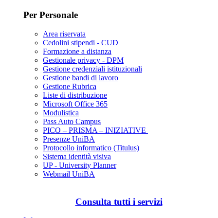
Per Personale
Area riservata
Cedolini stipendi - CUD
Formazione a distanza
Gestionale privacy - DPM
Gestione credenziali istituzionali
Gestione bandi di lavoro
Gestione Rubrica
Liste di distribuzione
Microsoft Office 365
Modulistica
Pass Auto Campus
PICO – PRISMA – INIZIATIVE
Presenze UniBA
Protocollo informatico (Titulus)
Sistema identità visiva
UP - University Planner
Webmail UniBA
Consulta tutti i servizi