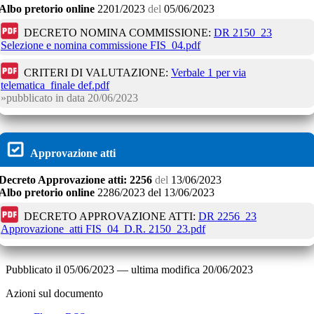
Albo pretorio online
2201/2023
del
05/06/2023
DECRETO NOMINA COMMISSIONE:
DR 2150_23
Selezione e nomina commissione FIS_04.pdf
CRITERI DI VALUTAZIONE:
Verbale 1 per via
telematica_finale def.pdf
pubblicato in data
20/06/2023
Approvazione atti
Decreto
Approvazione atti:
2256
del
13/06/2023
Albo pretorio online
2286/2023
del
13/06/2023
DECRETO APPROVAZIONE ATTI:
DR 2256_23
Approvazione_atti FIS_04_D.R. 2150_23.pdf
Pubblicato il
05/06/2023
—
ultima modifica
20/06/2023
Azioni sul documento