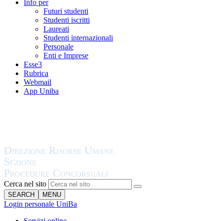
Info per
Futuri studenti
Studenti iscritti
Laureati
Studenti internazionali
Personale
Enti e Imprese
Esse3
Rubrica
Webmail
App Uniba
Cerca nel sito
SEARCH
MENU
Login personale UniBa
Servizi online