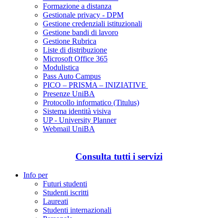
Formazione a distanza
Gestionale privacy - DPM
Gestione credenziali istituzionali
Gestione bandi di lavoro
Gestione Rubrica
Liste di distribuzione
Microsoft Office 365
Modulistica
Pass Auto Campus
PICO – PRISMA – INIZIATIVE
Presenze UniBA
Protocollo informatico (Titulus)
Sistema identità visiva
UP - University Planner
Webmail UniBA
Consulta tutti i servizi
Info per
Futuri studenti
Studenti iscritti
Laureati
Studenti internazionali