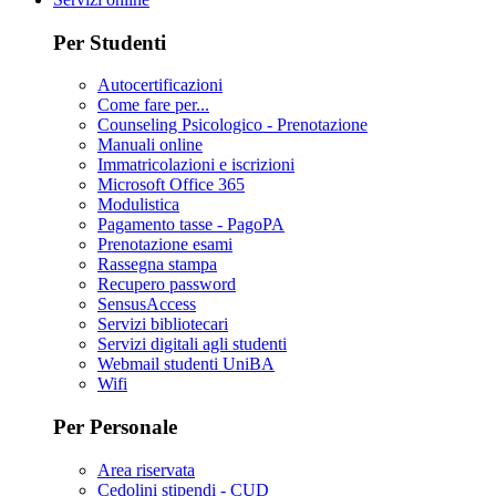
Per Studenti
Autocertificazioni
Come fare per...
Counseling Psicologico - Prenotazione
Manuali online
Immatricolazioni e iscrizioni
Microsoft Office 365
Modulistica
Pagamento tasse - PagoPA
Prenotazione esami
Rassegna stampa
Recupero password
SensusAccess
Servizi bibliotecari
Servizi digitali agli studenti
Webmail studenti UniBA
Wifi
Per Personale
Area riservata
Cedolini stipendi - CUD