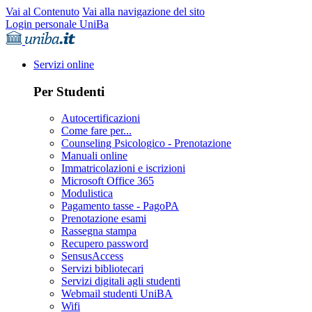
Vai al Contenuto
Vai alla navigazione del sito
Login personale UniBa
Servizi online
Per Studenti
Autocertificazioni
Come fare per...
Counseling Psicologico - Prenotazione
Manuali online
Immatricolazioni e iscrizioni
Microsoft Office 365
Modulistica
Pagamento tasse - PagoPA
Prenotazione esami
Rassegna stampa
Recupero password
SensusAccess
Servizi bibliotecari
Servizi digitali agli studenti
Webmail studenti UniBA
Wifi