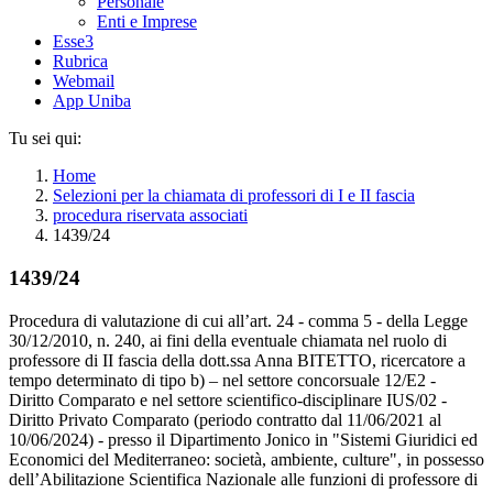
Personale
Enti e Imprese
Esse3
Rubrica
Webmail
App Uniba
Tu sei qui:
Home
Selezioni per la chiamata di professori di I e II fascia
procedura riservata associati
1439/24
1439/24
Procedura di valutazione di cui all’art. 24 - comma 5 - della Legge
30/12/2010, n. 240, ai fini della eventuale chiamata nel ruolo di
professore di II fascia della dott.ssa Anna BITETTO, ricercatore a
tempo determinato di tipo b) – nel settore concorsuale 12/E2 -
Diritto Comparato e nel settore scientifico-disciplinare IUS/02 -
Diritto Privato Comparato (periodo contratto dal 11/06/2021 al
10/06/2024) - presso il Dipartimento Jonico in "Sistemi Giuridici ed
Economici del Mediterraneo: società, ambiente, culture", in possesso
dell’Abilitazione Scientifica Nazionale alle funzioni di professore di