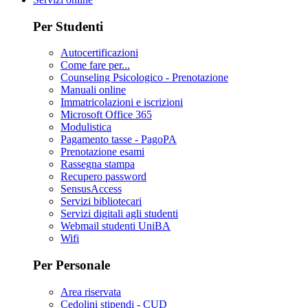
Per Studenti
Autocertificazioni
Come fare per...
Counseling Psicologico - Prenotazione
Manuali online
Immatricolazioni e iscrizioni
Microsoft Office 365
Modulistica
Pagamento tasse - PagoPA
Prenotazione esami
Rassegna stampa
Recupero password
SensusAccess
Servizi bibliotecari
Servizi digitali agli studenti
Webmail studenti UniBA
Wifi
Per Personale
Area riservata
Cedolini stipendi - CUD