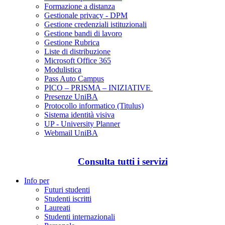
Formazione a distanza
Gestionale privacy - DPM
Gestione credenziali istituzionali
Gestione bandi di lavoro
Gestione Rubrica
Liste di distribuzione
Microsoft Office 365
Modulistica
Pass Auto Campus
PICO – PRISMA – INIZIATIVE
Presenze UniBA
Protocollo informatico (Titulus)
Sistema identità visiva
UP - University Planner
Webmail UniBA
Consulta tutti i servizi
Info per
Futuri studenti
Studenti iscritti
Laureati
Studenti internazionali