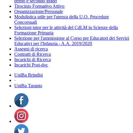
primo e secondo grado
Tirocinio Formativo Attivo
Organizzazione/Personale
Modulistica utile per l'utenza della U.O. Procedure
Concorsuali
Selezioni tutor per le attività del CdLM in Scienze della
Formazione Primaria
Selezione per l'ammissione al Corso per Educatori dei Servizi
Educativi per l'Infanzia - A.A. 2019/2020
Assegni di ricerca
Contratti di Ricerca
Incarichi di Ricerca
Incarichi Post-doc
UniBa Brindisi
·
UniBa Taranto