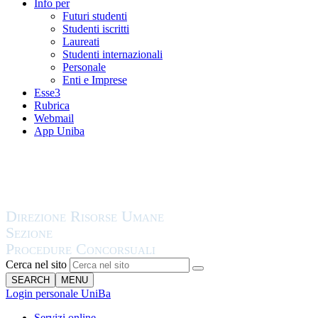
Info per
Futuri studenti
Studenti iscritti
Laureati
Studenti internazionali
Personale
Enti e Imprese
Esse3
Rubrica
Webmail
App Uniba
Cerca nel sito
SEARCH
MENU
Login personale UniBa
Servizi online