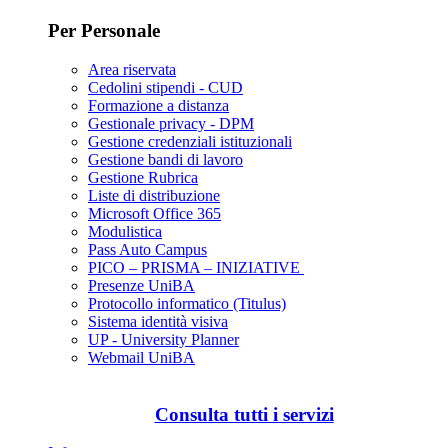
Per Personale
Area riservata
Cedolini stipendi - CUD
Formazione a distanza
Gestionale privacy - DPM
Gestione credenziali istituzionali
Gestione bandi di lavoro
Gestione Rubrica
Liste di distribuzione
Microsoft Office 365
Modulistica
Pass Auto Campus
PICO – PRISMA – INIZIATIVE
Presenze UniBA
Protocollo informatico (Titulus)
Sistema identità visiva
UP - University Planner
Webmail UniBA
Consulta tutti i servizi