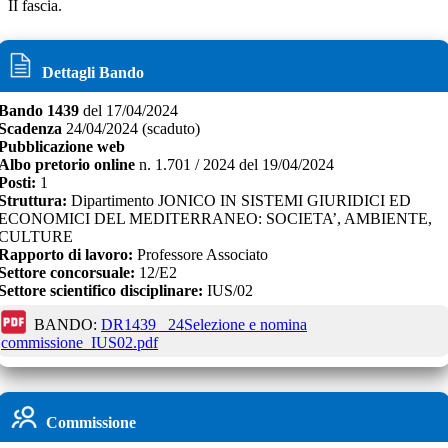
II fascia.
Dettagli Bando
Bando
1439
del
17/04/2024
Scadenza
24/04/2024
(scaduto)
Pubblicazione web
Albo pretorio online
n.
1.701 / 2024
del
19/04/2024
Posti:
1
Struttura:
Dipartimento JONICO IN SISTEMI GIURIDICI ED
ECONOMICI DEL MEDITERRANEO: SOCIETA’, AMBIENTE,
CULTURE
Rapporto di lavoro:
Professore Associato
Settore concorsuale:
12/E2
Settore scientifico disciplinare:
IUS/02
BANDO:
DR1439_ 24Selezione e nomina
commissione_IUS02.pdf
Commissione