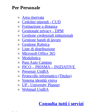
Per Personale
Area riservata
Cedolini stipendi - CUD
Formazione a distanza
Gestionale privacy - DPM
Gestione credenziali istituzionali
Gestione bandi di lavoro
Gestione Rubrica
Liste di distribuzione
Microsoft Office 365
Modulistica
Pass Auto Campus
PICO – PRISMA – INIZIATIVE
Presenze UniBA
Protocollo informatico (Titulus)
Sistema identità visiva
UP - University Planner
Webmail UniBA
Consulta tutti i servizi