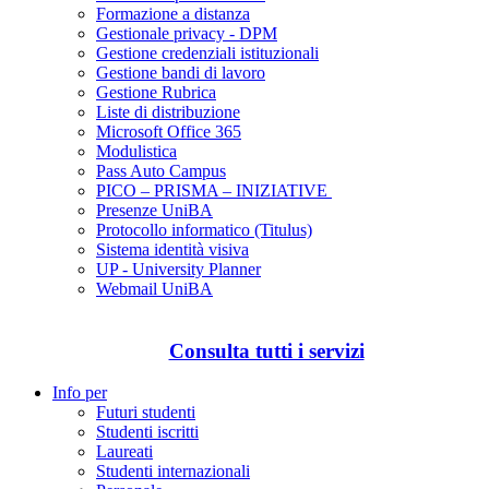
Formazione a distanza
Gestionale privacy - DPM
Gestione credenziali istituzionali
Gestione bandi di lavoro
Gestione Rubrica
Liste di distribuzione
Microsoft Office 365
Modulistica
Pass Auto Campus
PICO – PRISMA – INIZIATIVE
Presenze UniBA
Protocollo informatico (Titulus)
Sistema identità visiva
UP - University Planner
Webmail UniBA
Consulta tutti i servizi
Info per
Futuri studenti
Studenti iscritti
Laureati
Studenti internazionali