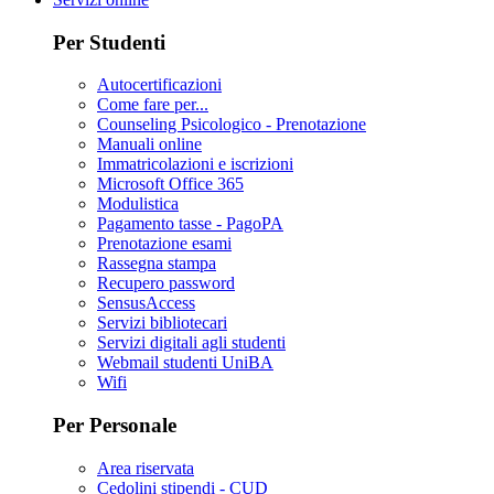
Per Studenti
Autocertificazioni
Come fare per...
Counseling Psicologico - Prenotazione
Manuali online
Immatricolazioni e iscrizioni
Microsoft Office 365
Modulistica
Pagamento tasse - PagoPA
Prenotazione esami
Rassegna stampa
Recupero password
SensusAccess
Servizi bibliotecari
Servizi digitali agli studenti
Webmail studenti UniBA
Wifi
Per Personale
Area riservata
Cedolini stipendi - CUD