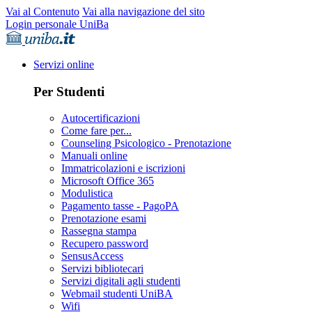
Vai al Contenuto
Vai alla navigazione del sito
Login personale UniBa
Servizi online
Per Studenti
Autocertificazioni
Come fare per...
Counseling Psicologico - Prenotazione
Manuali online
Immatricolazioni e iscrizioni
Microsoft Office 365
Modulistica
Pagamento tasse - PagoPA
Prenotazione esami
Rassegna stampa
Recupero password
SensusAccess
Servizi bibliotecari
Servizi digitali agli studenti
Webmail studenti UniBA
Wifi