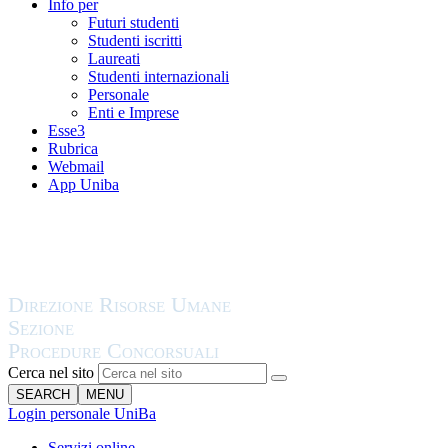
Info per
Futuri studenti
Studenti iscritti
Laureati
Studenti internazionali
Personale
Enti e Imprese
Esse3
Rubrica
Webmail
App Uniba
Cerca nel sito
SEARCH
MENU
Login personale UniBa
Servizi online