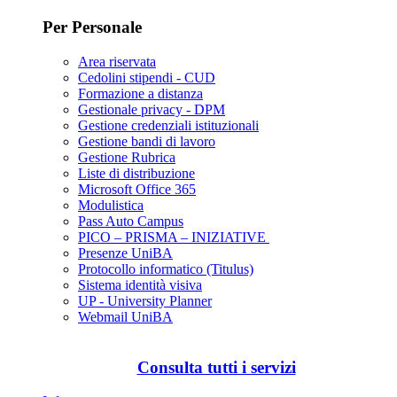
Per Personale
Area riservata
Cedolini stipendi - CUD
Formazione a distanza
Gestionale privacy - DPM
Gestione credenziali istituzionali
Gestione bandi di lavoro
Gestione Rubrica
Liste di distribuzione
Microsoft Office 365
Modulistica
Pass Auto Campus
PICO – PRISMA – INIZIATIVE
Presenze UniBA
Protocollo informatico (Titulus)
Sistema identità visiva
UP - University Planner
Webmail UniBA
Consulta tutti i servizi