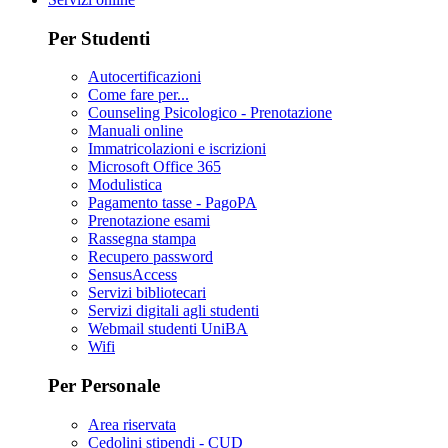
Per Studenti
Autocertificazioni
Come fare per...
Counseling Psicologico - Prenotazione
Manuali online
Immatricolazioni e iscrizioni
Microsoft Office 365
Modulistica
Pagamento tasse - PagoPA
Prenotazione esami
Rassegna stampa
Recupero password
SensusAccess
Servizi bibliotecari
Servizi digitali agli studenti
Webmail studenti UniBA
Wifi
Per Personale
Area riservata
Cedolini stipendi - CUD