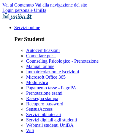
Vai al Contenuto
Vai alla navigazione del sito
Login personale UniBa
Servizi online
Per Studenti
Autocertificazioni
Come fare per...
Counseling Psicologico - Prenotazione
Manuali online
Immatricolazioni e iscrizioni
Microsoft Office 365
Modulistica
Pagamento tasse - PagoPA
Prenotazione esami
Rassegna stampa
Recupero password
SensusAccess
Servizi bibliotecari
Servizi digitali agli studenti
Webmail studenti UniBA
Wifi