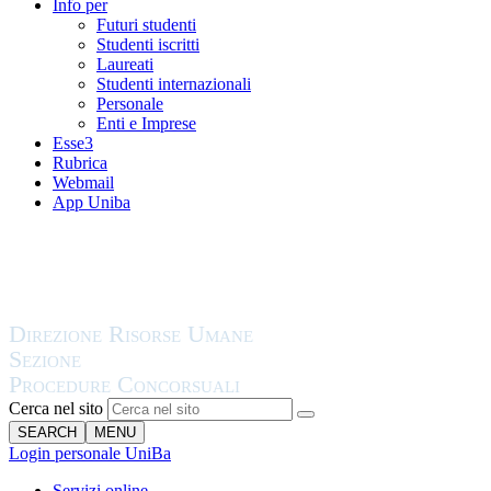
Info per
Futuri studenti
Studenti iscritti
Laureati
Studenti internazionali
Personale
Enti e Imprese
Esse3
Rubrica
Webmail
App Uniba
Cerca nel sito
SEARCH
MENU
Login personale UniBa
Servizi online