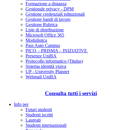
Formazione a distanza
Gestionale privacy - DPM
Gestione credenziali istituzionali
Gestione bandi di lavoro
Gestione Rubrica
Liste di distribuzione
Microsoft Office 365
Modulistica
Pass Auto Campus
PICO – PRISMA – INIZIATIVE
Presenze UniBA
Protocollo informatico (Titulus)
Sistema identità visiva
UP - University Planner
Webmail UniBA
Consulta tutti i servizi
Info per
Futuri studenti
Studenti iscritti
Laureati
Studenti internazionali