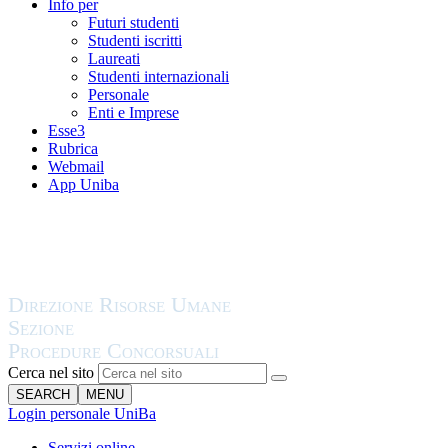
Info per
Futuri studenti
Studenti iscritti
Laureati
Studenti internazionali
Personale
Enti e Imprese
Esse3
Rubrica
Webmail
App Uniba
Cerca nel sito
SEARCH
MENU
Login personale UniBa
Servizi online