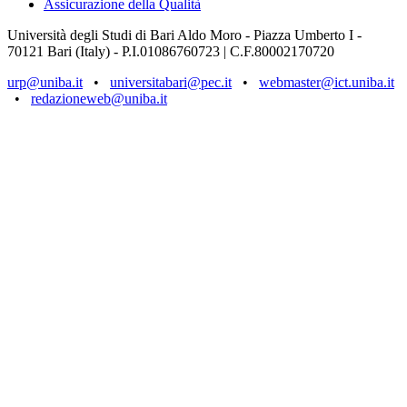
Assicurazione della Qualità
Università degli Studi di Bari Aldo Moro - Piazza Umberto I -
70121 Bari (Italy) - P.I.01086760723 | C.F.80002170720
urp@uniba.it
•
universitabari@pec.it
•
webmaster@ict.uniba.it
•
redazioneweb@uniba.it