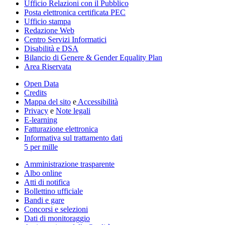
Ufficio Relazioni con il Pubblico
Posta elettronica certificata PEC
Ufficio stampa
Redazione Web
Centro Servizi Informatici
Disabilità e DSA
Bilancio di Genere & Gender Equality Plan
Area Riservata
Open Data
Credits
Mappa del sito
e
Accessibilità
Privacy
e
Note legali
E-learning
Fatturazione elettronica
Informativa sul trattamento dati
5 per mille
Amministrazione trasparente
Albo online
Atti di notifica
Bollettino ufficiale
Bandi e gare
Concorsi e selezioni
Dati di monitoraggio