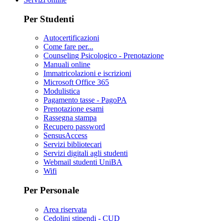
Per Studenti
Autocertificazioni
Come fare per...
Counseling Psicologico - Prenotazione
Manuali online
Immatricolazioni e iscrizioni
Microsoft Office 365
Modulistica
Pagamento tasse - PagoPA
Prenotazione esami
Rassegna stampa
Recupero password
SensusAccess
Servizi bibliotecari
Servizi digitali agli studenti
Webmail studenti UniBA
Wifi
Per Personale
Area riservata
Cedolini stipendi - CUD