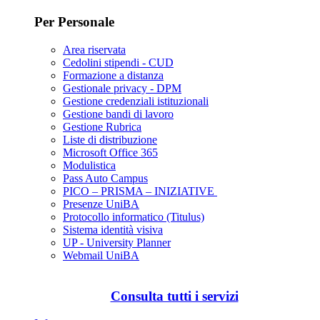
Per Personale
Area riservata
Cedolini stipendi - CUD
Formazione a distanza
Gestionale privacy - DPM
Gestione credenziali istituzionali
Gestione bandi di lavoro
Gestione Rubrica
Liste di distribuzione
Microsoft Office 365
Modulistica
Pass Auto Campus
PICO – PRISMA – INIZIATIVE
Presenze UniBA
Protocollo informatico (Titulus)
Sistema identità visiva
UP - University Planner
Webmail UniBA
Consulta tutti i servizi