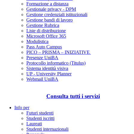
Formazione a distanza
Gestionale privacy - DPM
Gestione credenziali istituzionali
Gestione bandi di lavoro
Gestione Rubrica
Liste di distribuzione
Microsoft Office 365
Modulistica
Pass Auto Campus
PICO – PRISMA – INIZIATIVE
Presenze UniBA
Protocollo informatico (Titulus)
Sistema identità visiva
UP - University Planner
Webmail UniBA
Consulta tutti i servizi
Info per
Futuri studenti
Studenti iscritti
Laureati
Studenti internazionali