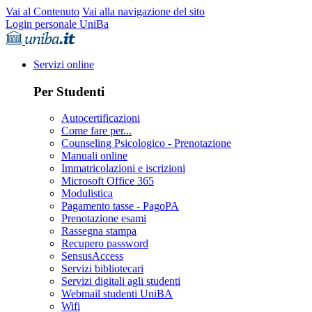
Vai al Contenuto
Vai alla navigazione del sito
Login personale UniBa
Servizi online
Per Studenti
Autocertificazioni
Come fare per...
Counseling Psicologico - Prenotazione
Manuali online
Immatricolazioni e iscrizioni
Microsoft Office 365
Modulistica
Pagamento tasse - PagoPA
Prenotazione esami
Rassegna stampa
Recupero password
SensusAccess
Servizi bibliotecari
Servizi digitali agli studenti
Webmail studenti UniBA
Wifi