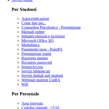
Per Studenti
Autocertificazioni
Come fare per...
Counseling Psicologico - Prenotazione
Manuali online
Immatricolazioni e iscrizioni
Microsoft Office 365
Modulistica
Pagamento tasse - PagoPA
Prenotazione esami
Rassegna stampa
Recupero password
SensusAccess
Servizi bibliotecari
Servizi digitali agli studenti
Webmail studenti UniBA
Wifi
Per Personale
Area riservata
Cedolini stipendi - CUD