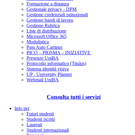
Formazione a distanza
Gestionale privacy - DPM
Gestione credenziali istituzionali
Gestione bandi di lavoro
Gestione Rubrica
Liste di distribuzione
Microsoft Office 365
Modulistica
Pass Auto Campus
PICO – PRISMA – INIZIATIVE
Presenze UniBA
Protocollo informatico (Titulus)
Sistema identità visiva
UP - University Planner
Webmail UniBA
Consulta tutti i servizi
Info per
Futuri studenti
Studenti iscritti
Laureati
Studenti internazionali