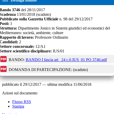
Dettagli Bando
Bando
3746
del
28/11/2017
Scadenza
13/01/2018
(scaduto)
Pubblicato sulla Gazzetta Ufficiale
n.
98
del
29/12/2017
Posti:
1
Struttura:
Dipartimento Jonico in Sistemi giuridici ed economici del
Mediterraneo: società, ambiente, culture
Rapporto di lavoro:
Professore Ordinario
Candidati:
2
Settore concorsuale:
12/A1
Settore scientifico disciplinare:
IUS/01
BANDO:
BANDO I fascia art_ 24 c.6 IUS_01 PO 3746.pdf
DOMANDA DI PARTECIPAZIONE:
(scaduto)
pubblicato il
29/12/2017
—
ultima modifica
11/06/2018
Azioni sul documento
Flusso RSS
Stampa