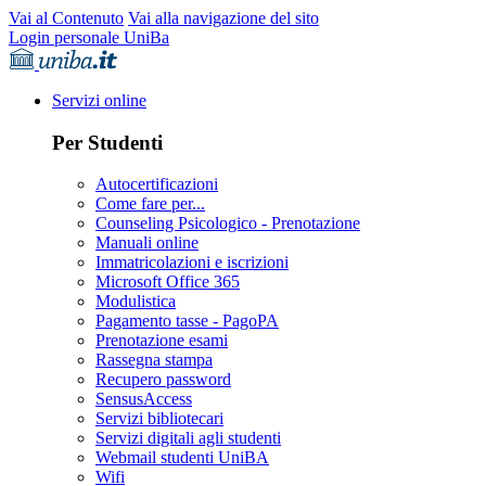
Vai al Contenuto
Vai alla navigazione del sito
Login personale UniBa
Servizi online
Per Studenti
Autocertificazioni
Come fare per...
Counseling Psicologico - Prenotazione
Manuali online
Immatricolazioni e iscrizioni
Microsoft Office 365
Modulistica
Pagamento tasse - PagoPA
Prenotazione esami
Rassegna stampa
Recupero password
SensusAccess
Servizi bibliotecari
Servizi digitali agli studenti
Webmail studenti UniBA
Wifi