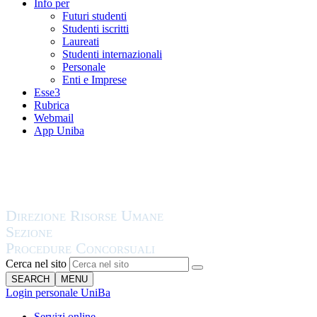
Info per
Futuri studenti
Studenti iscritti
Laureati
Studenti internazionali
Personale
Enti e Imprese
Esse3
Rubrica
Webmail
App Uniba
Cerca nel sito
SEARCH
MENU
Login personale UniBa
Servizi online