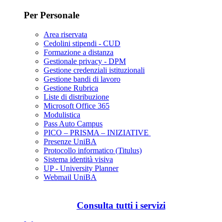
Per Personale
Area riservata
Cedolini stipendi - CUD
Formazione a distanza
Gestionale privacy - DPM
Gestione credenziali istituzionali
Gestione bandi di lavoro
Gestione Rubrica
Liste di distribuzione
Microsoft Office 365
Modulistica
Pass Auto Campus
PICO – PRISMA – INIZIATIVE
Presenze UniBA
Protocollo informatico (Titulus)
Sistema identità visiva
UP - University Planner
Webmail UniBA
Consulta tutti i servizi