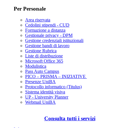
Per Personale
Area riservata
Cedolini stipendi - CUD
Formazione a distanza
Gestionale privacy - DPM
Gestione credenziali istituzionali
Gestione bandi di lavoro
Gestione Rubrica
Liste di distribuzione
Microsoft Office 365
Modulistica
Pass Auto Campus
PICO – PRISMA – INIZIATIVE
Presenze UniBA
Protocollo informatico (Titulus)
Sistema identità visiva
UP - University Planner
Webmail UniBA
Consulta tutti i servizi