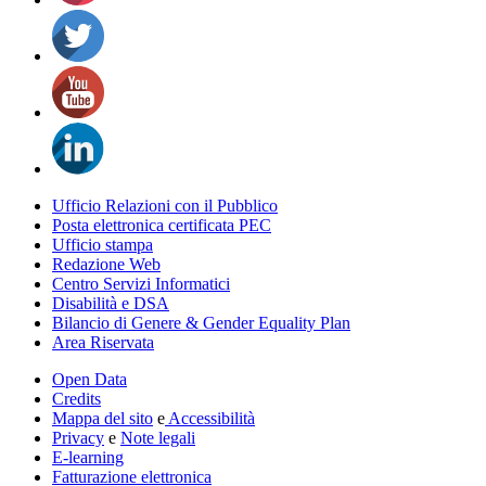
Ufficio Relazioni con il Pubblico
Posta elettronica certificata PEC
Ufficio stampa
Redazione Web
Centro Servizi Informatici
Disabilità e DSA
Bilancio di Genere & Gender Equality Plan
Area Riservata
Open Data
Credits
Mappa del sito
e
Accessibilità
Privacy
e
Note legali
E-learning
Fatturazione elettronica