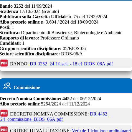
Bando
3252
del
11/09/2024
Scadenza
17/10/2024
(scaduto)
Pubblicato sulla Gazzetta Ufficiale
n.
75
del
17/09/2024
Albo pretorio online
n.
3.694 / 2024
del
18/09/2024
Posti:
1
Struttura:
Dipartimento di Bioscienze, Biotecnologie e Ambiente
Rapporto di lavoro:
Professore Ordinario
Candidati:
1
Gruppo scientifico disciplinare:
05/BIOS-06
Settore scientifico disciplinare:
BIOS-06/A
BANDO:
DR 3252_24 I fascia - 18 c1 BIOS_06A.pdf
Commissione
Decreto
Nomina Commissione:
4452
del
06/12/2024
Albo pretorio online
5254/2024
del
11/12/2024
DECRETO NOMINA COMMISSIONE:
DR 4452_
24_commissione_BIOS_06A.pdf
CRITERI DI VALUTAZIONE:
Verbale 1 (riunione preliminare)