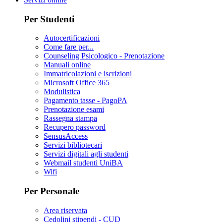
Per Studenti
Autocertificazioni
Come fare per...
Counseling Psicologico - Prenotazione
Manuali online
Immatricolazioni e iscrizioni
Microsoft Office 365
Modulistica
Pagamento tasse - PagoPA
Prenotazione esami
Rassegna stampa
Recupero password
SensusAccess
Servizi bibliotecari
Servizi digitali agli studenti
Webmail studenti UniBA
Wifi
Per Personale
Area riservata
Cedolini stipendi - CUD