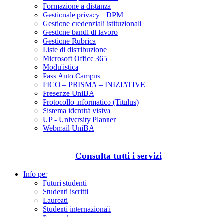
Formazione a distanza
Gestionale privacy - DPM
Gestione credenziali istituzionali
Gestione bandi di lavoro
Gestione Rubrica
Liste di distribuzione
Microsoft Office 365
Modulistica
Pass Auto Campus
PICO – PRISMA – INIZIATIVE
Presenze UniBA
Protocollo informatico (Titulus)
Sistema identità visiva
UP - University Planner
Webmail UniBA
Consulta tutti i servizi
Info per
Futuri studenti
Studenti iscritti
Laureati
Studenti internazionali