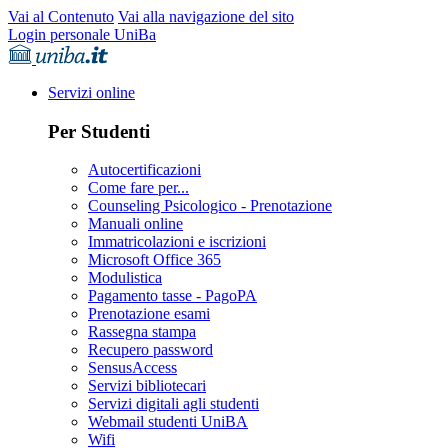
Vai al Contenuto
Vai alla navigazione del sito
Login personale UniBa
Servizi online
Per Studenti
Autocertificazioni
Come fare per...
Counseling Psicologico - Prenotazione
Manuali online
Immatricolazioni e iscrizioni
Microsoft Office 365
Modulistica
Pagamento tasse - PagoPA
Prenotazione esami
Rassegna stampa
Recupero password
SensusAccess
Servizi bibliotecari
Servizi digitali agli studenti
Webmail studenti UniBA
Wifi