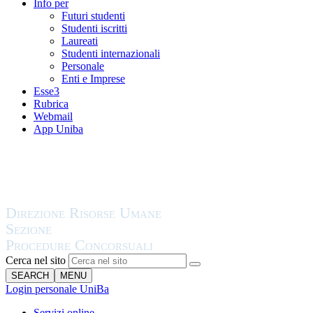
Info per
Futuri studenti
Studenti iscritti
Laureati
Studenti internazionali
Personale
Enti e Imprese
Esse3
Rubrica
Webmail
App Uniba
Cerca nel sito
SEARCH
MENU
Login personale UniBa
Servizi online