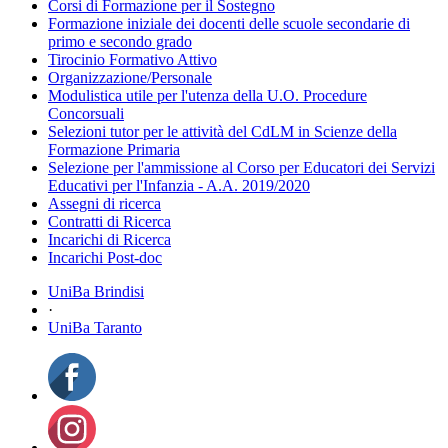
Corsi di Formazione per il Sostegno
Formazione iniziale dei docenti delle scuole secondarie di
primo e secondo grado
Tirocinio Formativo Attivo
Organizzazione/Personale
Modulistica utile per l'utenza della U.O. Procedure
Concorsuali
Selezioni tutor per le attività del CdLM in Scienze della
Formazione Primaria
Selezione per l'ammissione al Corso per Educatori dei Servizi
Educativi per l'Infanzia - A.A. 2019/2020
Assegni di ricerca
Contratti di Ricerca
Incarichi di Ricerca
Incarichi Post-doc
UniBa Brindisi
·
UniBa Taranto